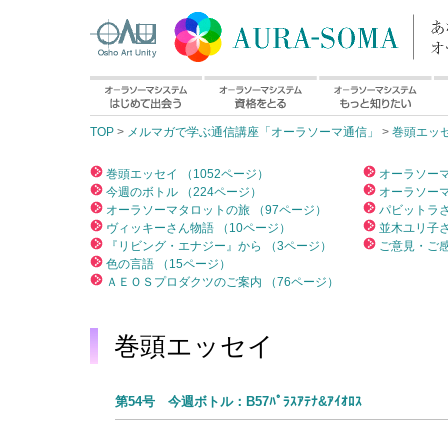
TOP
>
メルマガで学ぶ通信講座「オーラソーマ通信」
>
巻頭エッ
巻頭エッセイ （1052ページ）
オーラソーマ
今週のボトル （224ページ）
オーラソーマ
オーラソーマタロットの旅 （97ページ）
パビットラさ
ヴィッキーさん物語 （10ページ）
並木ユリ子さ
『リビング・エナジー』から （3ページ）
ご意見・ご感
色の言語 （15ページ）
ＡＥＯＳプロダクツのご案内 （76ページ）
巻頭エッセイ
第54号 今週ボトル：B57ﾊﾟﾗｽｱﾃﾅ&ｱｲｵﾛｽ