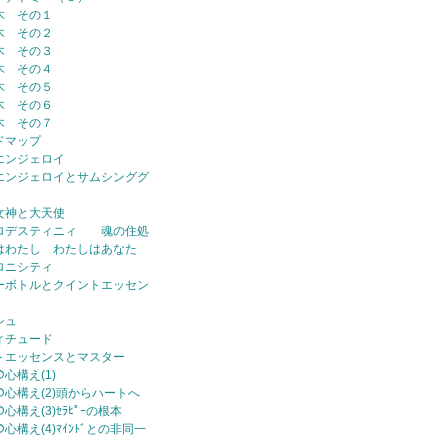
木 その１
木 その２
木 その３
木 その４
木 その５
木 その６
木 その７
ドマップ
エンジェロイ
エンジェロイとサムシンググ
女神と大天使
ロデスティニィ 魂の住処
はわたし わたしはあなた
ロニシティ
ーボトルとクイントエッセン
シュ
ィチュード
トエッセンスとマスター
の心構え(1)
ｰの心構え(2)頭からハートへ
の心構え(3)ｾﾗﾋﾟｰの根本
の心構え(4)ﾏｲﾝﾄﾞとの非同一