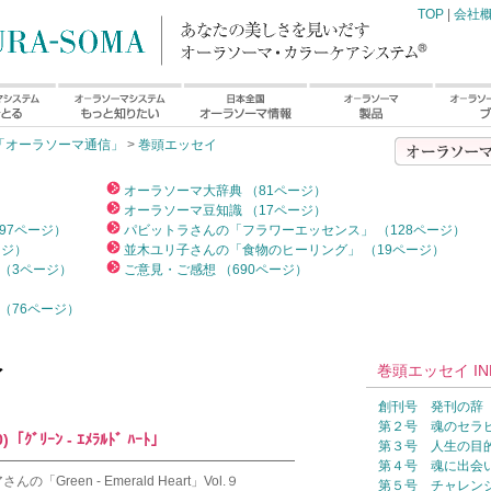
TOP
|
会社
「オーラソーマ通信」
>
巻頭エッセイ
）
オーラソーマ大辞典 （81ページ）
オーラソーマ豆知識 （17ページ）
97ページ）
パビットラさんの「フラワーエッセンス」 （128ページ）
ージ）
並木ユリ子さんの「食物のヒーリング」 （19ページ）
（3ページ）
ご意見・ご感想 （690ページ）
（76ページ）
巻頭エッセイ IN
イ
創刊号 発刊の辞
第２号 魂のセラ
ﾞﾘｰﾝ - ｴﾒﾗﾙﾄﾞ ﾊｰﾄ」
第３号 人生の目
━━━━━━━━━━━━━━━━━━━━━━━
第４号 魂に出会
Green - Emerald Heart」Vol.９
第５号 チャレン