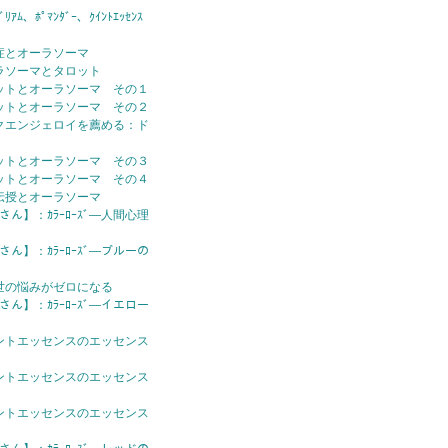
ｱﾑ、ﾎﾟﾏﾝﾀﾞｰ、ｸｲﾝﾄｴｯｾﾝｽ
症とオーラソーマ
ラソーマとタロット
ットとオーラソーマ その１
ットとオーラソーマ その２
クエンジェロイを薦める：ド
ットとオーラソーマ その３
ットとオーラソーマ その４
伝授とオーラソーマ
さん】：ｶﾗｰﾛｰｽﾞ—人間心理
さん】：ｶﾗｰﾛｰｽﾞ—ブルーの
世の悩みがゼロになる
さん】：ｶﾗｰﾛｰｽﾞ—イエロー
ントエッセンスのエッセンス
ントエッセンスのエッセンス
ントエッセンスのエッセンス