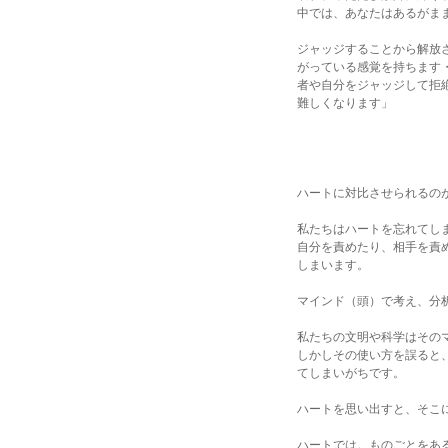
中では、あなたはあるがま
ジャッジすることから解放
がっている感覚を持ちます
者や自分をジャッジして拒
難しくなります」
ユニティイン
「ポマンダー
ハートに対比させられるの
私たちはハートを忘れてし
自分を責めたり、相手を責
しまいます。
マインド（頭）で考え、分
私たちの文明や科学はその
しかしその使い方を誤ると
てしまいがちです。
ハートを思い出すと、そこ
ハートでは。ものごとをあ