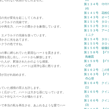
感じられない状態かもしれません。
第１３４号 ｲｸｲﾘﾌﾞﾘ
(4)
第１４１号 花粉
第１４３号 オー
筋の光が変化を起こしてくれます。
第１５１号 タロ
エメラルドの光線です。
第１５２号 タロ
力や再生力、ハートの豊かさを象徴しています。
第１５３号 アー
ミニク
、エメラルドの光線を放っています。
第１５４号 タロ
豊かさに光をあてます。
第１５５号 タロ
ャクラの色ですね。
第１５６号 秘儀
第１５８号 【ﾊﾟﾘ
つの事に縛られていた窮屈なハートを貫きます。
鳥瞰図
感情を流し出し、ハートから解放します。
第１５９号 【ﾊﾟﾘ
いた人が、釈放されたかのような感覚。
心理
バランスされて、ハートは清浄な器に甦ります。
第１６２号 この
第１６３号 【ﾊﾟﾘ
愛が注がれ始めます。
の心理
第１６４号 クイ
(1)
っていた感情の罪人を許します。
第１６５号 クイ
きく広がって、ハートは大きな器になっています。
(2)
のに十分なスペースが備わります。
第１６６号 クイ
(3)
いで本当の私を再生させ、あふれるような愛でハー