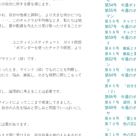
まの自分に対する愛を感じます。
第54号 今週ボトル：
第55号 今週の
され、自分や他者と調和し、より大きな何かにつな
マン
・・・。このチャクラが不均衡なとき、私たちは他
第５６号 チャク
絶し、愛や配慮を与えたり受け取ったりすることが
第57号 今週の
第５８号 チャク
第59号 今週の
スティチュート ガイド瞑想
イ
を使ったチャクラ瞑想」より
第６０号 嫉妬と
第６１号 嫉妬と
がマインド（頭）です。
第62号 今週の
ン
まったとき、マインド（頭）でものごとを判断し、
第６３号 「自分
めたり、悩み、嫉妬し、小さな視野に閉じこもって
第64号 今週の
ダ
第６５号 「自分
析し、論理的に考えることは必要です。
（２）
第66号 今週の
マインドによってここまで発達してきました。
第６７号 虐待、
第68号 今週の
、自分の人生を悩みと苦しみと問題でいっぱいにし
ヤ
第６９号 「愛と
第７０号 色の言
には愛があります。
ン
第７１号 色の言
るまま間に受け入れ、自分自身も他の人もあるがま