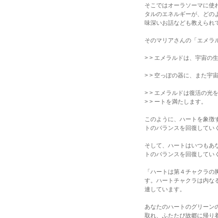
そこではオーラソーマに使
タルのエネルギーが、どの
味深いお話なども教えられ
そのマリアさんの「エメラ
> > エメラルドは、宇宙
> > 空っぽの器に、また
> > エメラルドは復活の
> > ートを満たします。
このように、ハートを象徴
トのバランスを回復してい
そして、ハートはいつもあ
トのバランスを回復してい
「ハートは第４チャクラの
す。ハートチャクラは内な
連しています。
あなたのハートのグリーン
取れ、ふたたび故郷に帰り