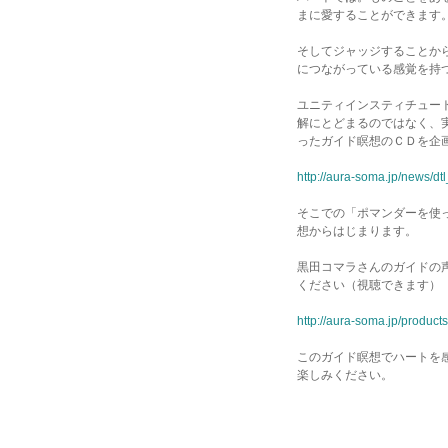
まに愛することができます
そしてジャッジすることか
につながっている感覚を持
ユニティインスティチュー
解にとどまるのではなく、
ったガイド瞑想のＣＤを企
http://aura-soma.jp/news/dt
そこでの「ポマンダーを使
想からはじまります。
黒田コマラさんのガイドの
ください（視聴できます）
http://aura-soma.jp/produc
このガイド瞑想でハートを
楽しみください。
尚