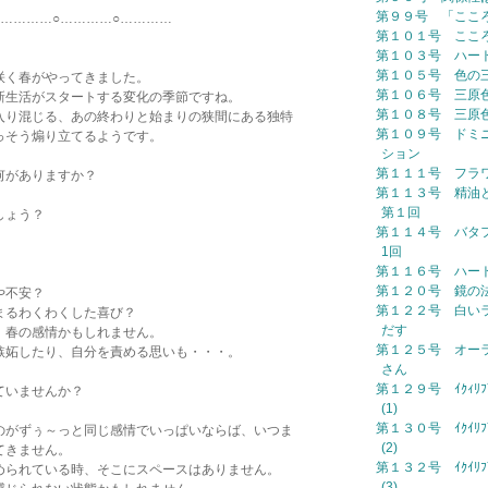
第９９号 「ここ
○…………○…………
第１０１号 ここ
第１０３号 ハー
第１０５号 色の
咲く春がやってきました。
第１０６号 三原
新生活がスタートする変化の季節ですね。
第１０８号 三原
入り混じる、あの終わりと始まりの狭間にある独特
第１０９号 ドミ
っそう煽り立てるようです。
ション
第１１１号 フラ
何がありますか？
第１１３号 精油
第１回
しょう？
第１１４号 バタ
1回
第１１６号 ハー
第１２０号 鏡の
や不安？
第１２２号 白い
まるわくわくした喜び？
だす
、春の感情かもしれません。
第１２５号 オー
嫉妬したり、自分を責める思いも・・・。
さん
第１２９号 ｲｸｨﾘﾌﾞﾘ
ていませんか？
(1)
第１３０号 ｲｸｲﾘﾌﾞﾘ
のがずぅ～っと同じ感情でいっぱいならば、いつま
(2)
てきません。
第１３２号 ｲｸｲﾘﾌﾞﾘ
められている時、そこにスペースはありません。
(3)