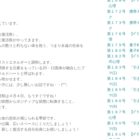
第１６８号 【ﾊﾟﾘ
心理
第１７２号 携帯カ
ク
第１７３号 携帯カ
えています。
ク
第１７６号 【ﾊﾟﾘ
（復活祭）。
理
に復活祭がやってきます。
第１７９号 量子科学
らの甦りと朽ちない体を祝う、つまり永遠の生命を
第１８０号 量子科学
第１８２号 【ﾊﾟﾘ
の心理
リストエネルギーと調和します。
第１８３号 「引
係する元素をもっている20・12面体が融合したプ
マ(1)
ラルドハートと呼ばれます。
第１８４号 「引
を咲かせます。
マ(2)
方には、少し難しいお話ですね・・(^^;
第１８５号 「引
マ(3)
活祭は４月４日。もうすぐですね！
第１８６号 「引
の状態からポジティブな状態に転換すること。
マ(4)
ます。
第１８７号 【ﾊﾟﾘさん
心理
生命の息吹が感じられる季節です。
第１９０号 「引
や公園、広いスペースにくりだしましょう！
マ(5)
、新しく復活する自分自身にお祝いしましょう！
第１９１号 【ﾊﾟﾘ