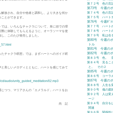
第７２号 色の言
。
第73号 今週の
第７４号 色の言
ら解放され、自分や他者と調和し、より大きな何か
第７５号 ハート
つことができます。
第76号 今週ﾎﾞ
第７７号 ハート
トでは、いろんなチャクラについて、単に頭での理
第７８号 ハー
実際に体験してもらえるように、オーラソーマを使
第７９号 私は在る (
画し、このたび発売しました。
第80号 今週の
トル
l_57.html
第81号 今週の
第82号 今週の
ったチャクラ瞑想」では、まずハートへのガイド瞑
第８３号 色。 
第８４号 見るこ
と。 その２
声と美しいメロディとともに、ハートを感じてみて
第85号 今週の
第８６号 コーラ
第87号 今週の
ts/cd/audio/unity_guided_meditation/02.mp3
第８８号 人生を
第９０号 魂の庭
感じつつ、マリアさんの「エメラルド」ハートをお
第９２号 人は変え
ージ
第９４号 自分を
 記
関連
第９６号 関係性