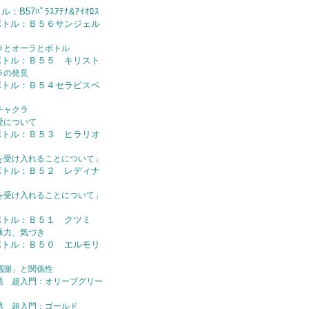
B57ﾊﾟﾗｽｱﾃﾅ&ｱｲｵﾛｽ
ボトル：Ｂ５６サンジェル
ラとオーラとボトル
ボトル：Ｂ５５ キリスト
ラの発見
ボトル：Ｂ５４セラピスベ
チャクラ
愛について
ボトル：Ｂ５３ ヒラリオ
を受け入れることについて」
ボトル：Ｂ５２ レディナ
を受け入れることについて」
ボトル：Ｂ５１ クツミ
暴力、気づき
ボトル：Ｂ５０ エルモリ
感謝」と関係性
語 超入門：オリーブグリー
語 超入門：ゴールド