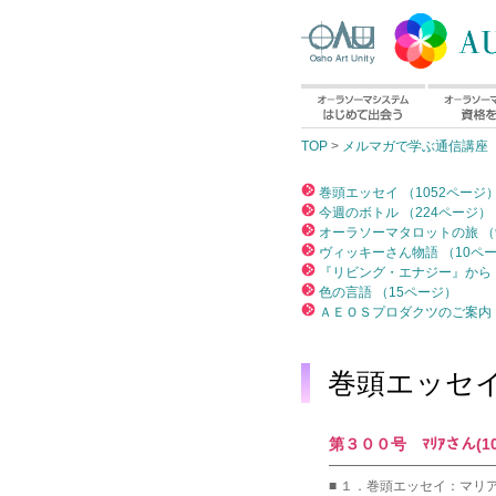
TOP
>
メルマガで学ぶ通信講座
巻頭エッセイ （1052ページ
今週のボトル （224ページ）
オーラソーマタロットの旅 （
ヴィッキーさん物語 （10ペ
『リビング・エナジー』から 
色の言語 （15ページ）
ＡＥＯＳプロダクツのご案内 
巻頭エッセ
第３００号 ﾏﾘｱさん(10)「ｸ
━━━━━━━━━━━━
■ １．巻頭エッセイ：マリアさんの「