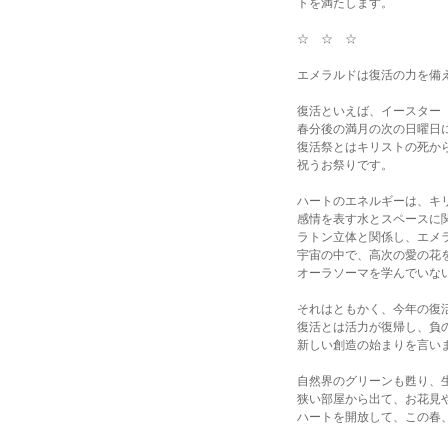
トを満たします。
☆ ☆ ☆
エメラルドは復活の力を備
復活といえば、イースター
春分後の満月の次の日曜日
復活祭とはキリストの死か
祝うお祭りです。
ハートのエネルギーは、キ
感情を表す水とスペースに関
ラトン立体と関係し、エメ
宇宙の中で、高次の愛の花
オーラソーマを学んでいない
それはともかく、今年の復
復活とは活力が復帰し、負
新しい創造の始まりを言い
自然界のグリーンも甦り、
狭い部屋から出て、お花見
ハートを開放して、この春