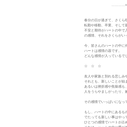
…………○…………
春分の日が過ぎて、さくら
転勤や移動、卒業、そして
不安と期待がハートの中で
の感情、それをさくらがい
今、皆さんのハートの中に
ハートは感情の器です。
どんな感情が入っているで
☆ ☆ ☆
友人や家族と別れる悲しみ
それとも、新しいことが始
あるいは挫折感や焦燥感も
人をうらやましがったり、
その感情でいっぱいになっ
もし、ハートの中にあるも
でたっても新しい事はやっ
ひとつの感情でハートが占