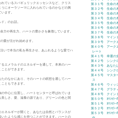
われているスパギュリックエッセンスなど、クリス
第３１号 生命の
ようにオーラソーマに入れられているのかなどの興
第３２号 生命の
ています。
第３３号 生命の
第３４号 生命の
ルド」のお話。
第３５号 生命の
第３６号 生命の
の生命力や再生力、ハートの豊かさを象徴しています。
第３７号 生命の
第３８号 マイン
宇宙の愛が注がれ始めます。
第３９号 アーク
第４０号 アーク
光を注いで本当の私を再生させ、あふれるような愛でハ
レート
第４１号 幸運の
第４２号 シンク
するエメラルドのエネルギーを通して、本来のハー
第４３号 あなた
くことができます。
第４４号 シンク
第４５号 マスタ
なたのなかにあり、そのハートの瞑想を通してハー
ス
くこともできます。
第４６号 ウィッ
第４７号 グラテ
胸の中心に位置し、ハートセンターと呼ばれていま
第４８号 クイン
る美しさ、愛、滋養の源であり、グリーンの色と関
第５０号 ｶｳﾝｾﾗｰ
第５１号 ｶｳﾝｾﾗ
第５２号 ｶｳﾝｾﾗｰ
のエネルギーが開くと、あなたは自然とバランスが
第５３号 ｶｳﾝｾﾗｰ
着いたような感じを持つことができます。ハートの
化