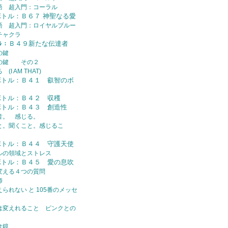
語 超入門：コーラル
ボトル：Ｂ６７ 神聖なる愛
語 超入門：ロイヤルブルー
チャクラ
ﾄﾙ：Ｂ４９新たな伝達者
の鍵
トの鍵 その２
I AM THAT)
ボトル：Ｂ４１ 叡智のボ
ボトル：Ｂ４２ 収穫
ボトル：Ｂ４３ 創造性
音。 感じる。
と。聞くこと。感じるこ
ボトル：Ｂ４４ 守護天使
ルの領域とストレス
ボトル：Ｂ４５ 愛の息吹
変える４つの質問
師
られない と 105番のメッセ
は変えれること ピンクとの
は鏡