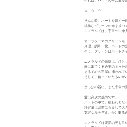
それは、ハートの中に愛が
☆ ☆ ☆
そんな時、ハートを貫く一
純粋なグリーンの光を放つ
エメラルドは、宇宙の生命
オーラソーマのグリーンも
真理、調和、愛、ハートの
そう、グリーンはハートチ
エメラルドの光線は、ひと
表に出てくる必要のあった
まるで心の牢屋に捕われて
そして、偏っていたものが
空っぽの器に、また宇宙の
愛は高次の感情です。
ハートの中で、捕われとな
許容量は以前にもまして大
寛容な愛を与え、受け取る
エメラルドは復活の光を注