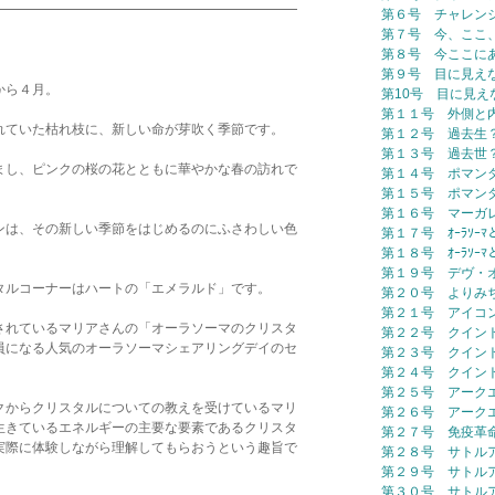
━━━━━━━━━━━━━━━━━━━━━━━
第６号 チャレン
第７号 今、ここ
第８号 今ここに
第９号 目に見え
から４月。
第10号 目に見え
第１１号 外側と
れていた枯れ枝に、新しい命が芽吹く季節です。
第１２号 過去生
第１３号 過去世
まし、ピンクの桜の花とともに華やかな春の訪れで
第１４号 ポマン
第１５号 ポマン
第１６号 マーガ
ンは、その新しい季節をはじめるのにふさわしい色
第１７号 ｵｰﾗｿｰ
第１８号 ｵｰﾗｿｰ
第１９号 デヴ・
タルコーナーはハートの「エメラルド」です。
第２０号 よりみ
第２１号 アイコ
されているマリアさんの「オーラソーマのクリスタ
第２２号 クイン
員になる人気のオーラソーマシェアリングデイのセ
第２３号 クイン
第２４号 クイン
第２５号 アーク
クからクリスタルについての教えを受けているマリ
第２６号 アーク
生きているエネルギーの主要な要素であるクリスタ
第２７号 免疫革
実際に体験しながら理解してもらおうという趣旨で
第２８号 サトル
第２９号 サトル
第３０号 サトル