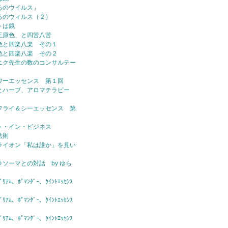
ろのウイルス」
ろのウィルス（２）
トは鏡
三原色、と四苦八苦
色と四楽八楽 その１
色と四楽八楽 その２
ニク先生の数のコンサルテー
ワーエッセンス 第１回
とハーブ、アロマテラピー
フライ＆シーエッセンス 第
ト・イン・ビジネス
法則
ライオン「私は誰か」を見い
ラソーマとの対話 by ゆら
ｱﾑ、ﾎﾟﾏﾝﾀﾞｰ、ｸｲﾝﾄｴｯｾﾝｽ
ｱﾑ、ﾎﾟﾏﾝﾀﾞｰ、ｸｲﾝﾄｴｯｾﾝｽ
ｱﾑ、ﾎﾟﾏﾝﾀﾞｰ、ｸｲﾝﾄｴｯｾﾝｽ