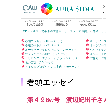
TOP
>
メルマガで学ぶ通信講座「オーラソーマ通信」
>
巻頭エッ
巻頭エッセイ （1052ページ）
オーラソーマ
今週のボトル （224ページ）
オーラソーマ
オーラソーマタロットの旅 （97ページ）
パビットラさ
ヴィッキーさん物語 （10ページ）
並木ユリ子さ
『リビング・エナジー』から （3ページ）
ご意見・ご感
色の言語 （15ページ）
ＡＥＯＳプロダクツのご案内 （76ページ）
巻頭エッセイ
第４９8w号 渡辺妃出子さん｢