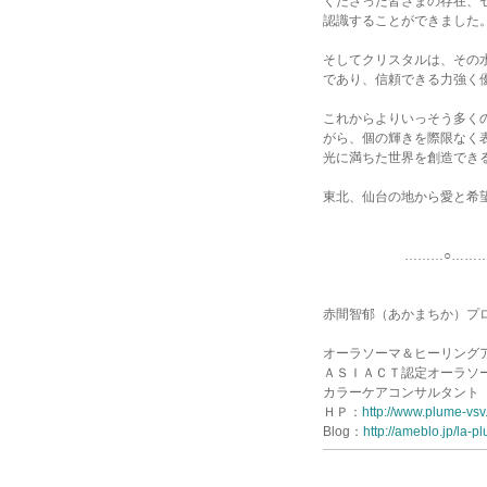
くださった皆さまの存在、
認識することができました
そしてクリスタルは、その
であり、信頼できる力強く
これからよりいっそう多く
がら、個の輝きを際限なく
光に満ちた世界を創造でき
東北、仙台の地から愛と希
………○…………○
赤間智郁（あかまちか）プ
オーラソーマ＆ヒーリング
ＡＳＩＡＣＴ認定オーラソ
カラーケアコンサルタント
ＨＰ：
http://www.plume-vsv
Blog：
http://ameblo.jp/la-