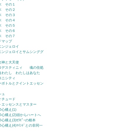
木 その１
木 その２
木 その３
木 その４
木 その５
木 その６
木 その７
ドマップ
エンジェロイ
エンジェロイとサムシンググ
女神と大天使
ロデスティニィ 魂の住処
はわたし わたしはあなた
ロニシティ
ーボトルとクイントエッセン
シュ
ィチュード
トエッセンスとマスター
の心構え(1)
ｰの心構え(2)頭からハートへ
の心構え(3)ｾﾗﾋﾟｰの根本
の心構え(4)ﾏｲﾝﾄﾞとの非同一