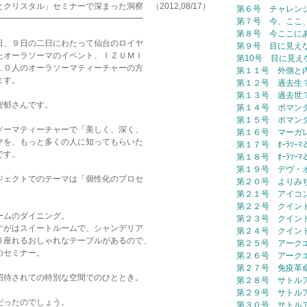
タル」セミナーで深まった洞察 （2012,08/17）
第６号 チャレン
━━━━━━━━━━━━━━━━━━
第７号 今、ここ
第８号 今ここに
日、９日の二日にわたって仙台のロイヤ
第９号 目に見え
たオーラソーマのイベント、ＩＺＵＭＩ
第10号 目に見え
１０人のオーラソーマティーチャーの方
第１１号 外側と
ます。
第１２号 過去生
第１３号 過去世
智郁さんです。
第１４号 ポマン
第１５号 ポマン
ソーマティーチャーで「美しく、深く、
第１６号 マーガ
マを、もっと多くの人に知ってもらいた
第１７号 ｵｰﾗｿｰ
です。
第１８号 ｵｰﾗｿｰ
第１９号 デヴ・
ジェクトでのテーマは「個性化のプロセ
第２０号 よりみ
第２１号 アイコ
第２２号 クイン
ームのダイニング。
第２３号 クイン
すがはスイートルームで、シャンデリア
第２４号 クイン
り座れるおしゃれなテーブルがあるので、
第２５号 アーク
のセミナー。
第２６号 アーク
第２７号 免疫革
招待されての特別な空間でのひととき。
第２８号 サトル
第２９号 サトル
だったのでしょう。
第３０号 サトル