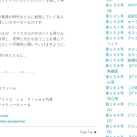
セミナーでいただいたシェアを通して再
第１３４号 ｲｸｲﾘﾌﾞﾘ
。
(4)
第１４１号 花粉
水瓶座の時代をともに創造していく友人
第１４３号 オー
優しいサポーターなのです。
第１５１号 タロ
第１５２号 タロ
の人が、クリスタルのサポートも借りな
第１５３号 アー
表現し、世界に分かち合うことを通して、
ミニク
るという可能性に開いていけますように。
第１５４号 タロ
第１５５号 タロ
望の光とともに。
第１５６号 秘儀
第１５８号 【ﾊﾟﾘ
鳥瞰図
…………○………
第１５９号 【ﾊﾟﾘ
心理
第１６２号 この
ロフィール
第１６３号 【ﾊﾟﾘ
の心理
アトリエ Ｌａ Ｐｌｕｍｅ代表
第１６４号 クイ
ーマティーチャー＆
(1)
第１６５号 クイ
.com/
(2)
plume-aurasoma/
第１６６号 クイ
(3)