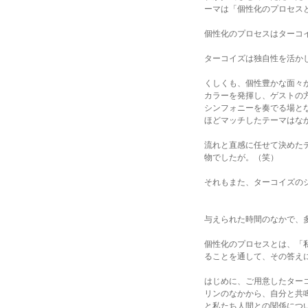
ーマは「個性化のプロセス
個性化のプロセスはターコ
ターコイズは独自性を活か
くしくも、個性豊かな面々
カラーを発揮し、ゲストの
シンフォニーを奏でる場と
ほどマッチしたテーマはな
流れと直感に任せて決めた
物でしたが。（笑）
それもまた、ターコイズの
与えられた時間のなかで、
個性化のプロセスとは、「
ることを通して、その答え
はじめに、ご用意したター
リンのなかから、自分と共
と私たち人間との関係につ