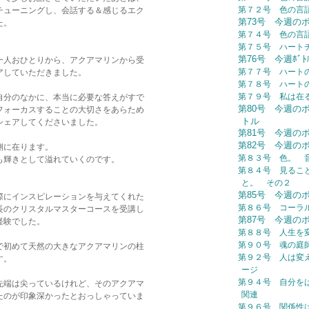
第７２号 色の言
チューニングし、会話する＆感じるエク
第73号 今週の
た。
第７４号 色の言
第７５号 ハート
第76号 今週ﾎﾞ
一人おひとりから、アクアマリンから受
第７７号 ハート
アしていただきました。
第７８号 ハー
第７９号 私は在る (
自分のなかに、本当に必要な答えがすで
第80号 今週の
フォーカスすることの大切さをあらため
トル
シェアしてくださいました。
第81号 今週の
第82号 今週の
側に在ります。
第８３号 色。 
も輝きとして溢れていくのです。
第８４号 見るこ
と。 その２
第85号 今週の
際にインスピレーションを与えてくれた
第８６号 コーラ
長のクリスタルマスターコースを受講し
第87号 今週の
経験でした。
第８８号 人生を
第９０号 魂の庭
で初めて天然の大きなアクアマリンの柱
第９２号 人は変え
す。
ージ
第９４号 自分を
先端は尖っているけれど、そのアクアマ
関連
たのが印象深かったとおっしゃっていま
第９６号 関係性