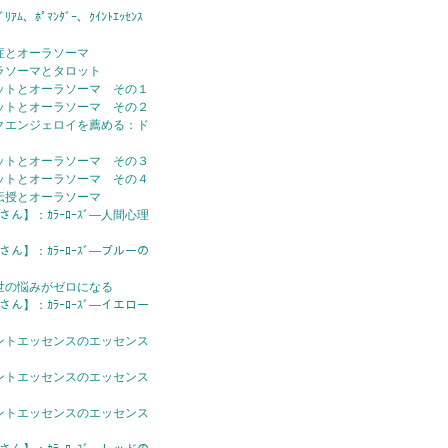
ｱﾑ、ﾎﾟﾏﾝﾀﾞｰ、ｸｲﾝﾄｴｯｾﾝｽ
症とオーラソーマ
ラソーマとタロット
ットとオーラソーマ その１
ットとオーラソーマ その２
クエンジェロイを薦める：ド
ットとオーラソーマ その３
ットとオーラソーマ その４
伝授とオーラソーマ
さん】：ｶﾗｰﾛｰｽﾞ—人間心理
さん】：ｶﾗｰﾛｰｽﾞ—ブルーの
世の悩みがゼロになる
さん】：ｶﾗｰﾛｰｽﾞ—イエロー
ントエッセンスのエッセンス
ントエッセンスのエッセンス
ントエッセンスのエッセンス