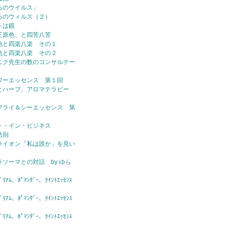
ろのウイルス」
ろのウィルス（２）
トは鏡
三原色、と四苦八苦
色と四楽八楽 その１
色と四楽八楽 その２
ニク先生の数のコンサルテー
ワーエッセンス 第１回
とハーブ、アロマテラピー
フライ＆シーエッセンス 第
ト・イン・ビジネス
法則
ライオン「私は誰か」を見い
ラソーマとの対話 by ゆら
ｱﾑ、ﾎﾟﾏﾝﾀﾞｰ、ｸｲﾝﾄｴｯｾﾝｽ
ｱﾑ、ﾎﾟﾏﾝﾀﾞｰ、ｸｲﾝﾄｴｯｾﾝｽ
ｱﾑ、ﾎﾟﾏﾝﾀﾞｰ、ｸｲﾝﾄｴｯｾﾝｽ