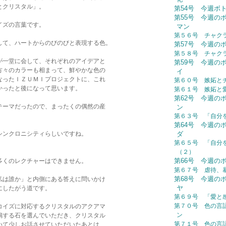
とクリスタル」。
第54号 今週ボトル：
第55号 今週の
イズの言葉です。
マン
第５６号 チャク
して、ハートからのびのびと表現する色。
第57号 今週の
第５８号 チャク
が一堂に会して、それぞれのアイデアと
第59号 今週の
方々のカラーも相まって、鮮やかな色の
イ
なったＩＺＵＭＩプロジェクトに、これ
第６０号 嫉妬と
かったと後になって思います。
第６１号 嫉妬と
第62号 今週の
テーマだったので、まったくの偶然の産
ン
第６３号 「自分
第64号 今週の
シンクロニシティらしいですね。
ダ
第６５号 「自分
（２）
第66号 今週の
多くのレクチャーはできません。
第６７号 虐待、
第68号 今週の
私は誰か」と内側にある答えに問いかけ
ヤ
にしたがう道です。
第６９号 「愛と
第７０号 色の言
コイズに対応するクリスタルのアクアマ
ン
鳴する石を選んでいただき、クリスタル
第７１号 色の言
いて少しお話させていただいたあとは、