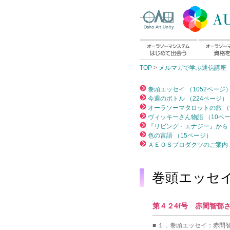
TOP
>
メルマガで学ぶ通信講座
巻頭エッセイ （1052ページ
今週のボトル （224ページ）
オーラソーマタロットの旅 （
ヴィッキーさん物語 （10ペ
『リビング・エナジー』から 
色の言語 （15ページ）
ＡＥＯＳプロダクツのご案内 
巻頭エッセ
第４２4f号 赤間智郁さん｢
━━━━━━━━━━━━
■ １．巻頭エッセイ：赤間