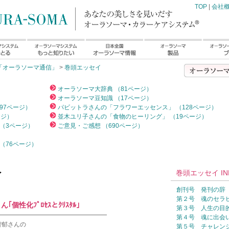
TOP
|
会社
「オーラソーマ通信」
>
巻頭エッセイ
）
オーラソーマ大辞典 （81ページ）
オーラソーマ豆知識 （17ページ）
97ページ）
パビットラさんの「フラワーエッセンス」 （128ページ）
ージ）
並木ユリ子さんの「食物のヒーリング」 （19ページ）
（3ページ）
ご意見・ご感想 （690ページ）
（76ページ）
巻頭エッセイ IN
イ
創刊号 発刊の辞
第２号 魂のセラ
個性化ﾌﾟﾛｾｽとｸﾘｽﾀﾙ｣
第３号 人生の目
━━━━━━━━━━━━━━━━━━
第４号 魂に出会
智郁さんの
第５号 チャレン