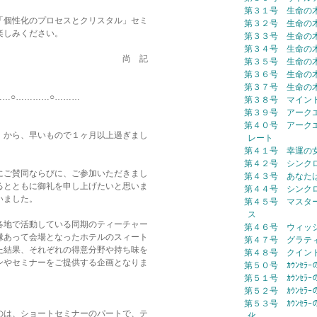
第３１号 生命の
「個性化のプロセスとクリスタル」セミ
第３２号 生命の
楽しみください。
第３３号 生命の
第３４号 生命の
 記
第３５号 生命の
第３６号 生命の
第３７号 生命の
…………○………
第３８号 マイン
第３９号 アーク
第４０号 アーク
」から、早いもので１ヶ月以上過ぎまし
レート
第４１号 幸運の
第４２号 シンク
にご賛同ならびに、ご参加いただきまし
第４３号 あなた
るとともに御礼を申し上げたいと思いま
第４４号 シンク
いました。
第４５号 マスタ
ス
各地で活動している同期のティーチャー
第４６号 ウィッ
縁あって会場となったホテルのスィート
第４７号 グラテ
た結果、それぞれの得意分野や持ち味を
第４８号 クイン
ンやセミナーをご提供する企画となりま
第５０号 ｶｳﾝｾﾗｰ
第５１号 ｶｳﾝｾﾗ
第５２号 ｶｳﾝｾﾗｰ
第５３号 ｶｳﾝｾﾗｰ
のは、ショートセミナーのパートで、テ
化