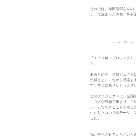
それでは、赤間智郁さんの
ナーで深まった洞察、をお
尚
………○…………○
「ＩＺＵＭＩプロジェクト
た。
あらためて、プロジェクト
た皆さまに、心から感謝す
す。本当にありがとうござ
このプロジェクトは、全国
１０人が有志で集まり、ご
ルームでできることを考え
生かしたコンサルテーショ
した。
私が担当させていただいた