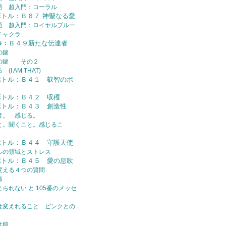
語 超入門：コーラル
ボトル：Ｂ６７ 神聖なる愛
語 超入門：ロイヤルブルー
チャクラ
ﾄﾙ：Ｂ４９新たな伝達者
の鍵
トの鍵 その２
I AM THAT)
ボトル：Ｂ４１ 叡智のボ
ボトル：Ｂ４２ 収穫
ボトル：Ｂ４３ 創造性
音。 感じる。
と。聞くこと。感じるこ
ボトル：Ｂ４４ 守護天使
ルの領域とストレス
ボトル：Ｂ４５ 愛の息吹
変える４つの質問
師
られない と 105番のメッセ
は変えれること ピンクとの
は鏡