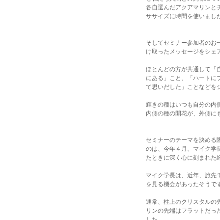
各自選んだアクアマリンと
ササイズに時間を使いまし
そしてセミナー参加者のお
け取ったメッセージをシェ
ほとんどの方が共通して「
にある」こと、「ハートに
て思いだした」ことなどを
輝きの種はいつも自分の内
内側の種の開花が、外側に
セミナーのテーマを決める
のは、今年４月、マイク学
たときに深く心に刻まれた
マイク学長は、近年、旅先
を見る機会があったそうで
通常、柱上のクリスタルの
リンの先端はフラットだっ
した。