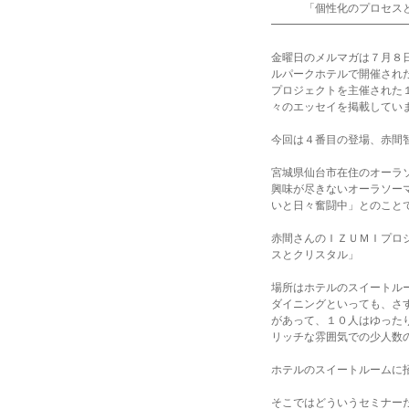
「個性化のプロセスとクリス
━━━━━━━━━━━━
金曜日のメルマガは７月８
ルパークホテルで開催され
プロジェクトを主催された
々のエッセイを掲載してい
今回は４番目の登場、赤間
宮城県仙台市在住のオーラ
興味が尽きないオーラソー
いと日々奮闘中」とのこと
赤間さんのＩＺＵＭＩプロ
スとクリスタル」
場所はホテルのスイートル
ダイニングといっても、さ
があって、１０人はゆった
リッチな雰囲気での少人数
ホテルのスイートルームに
そこではどういうセミナー