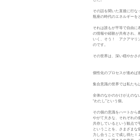
その話を聞いた直後に行な
瓶座の時代のエネルギーを
それは誰もが平等で自由に
の情報や経験が共有され、
いく、そう！ アクアマリ
のです。
その世界は、深い穏やかさ
個性化のプロセスが進めば
集合意識の世界では私たち
全体のなかのかけがえのな
“わたし”という個。
その個の意識をハートから
やがて大きな、それぞれの
共存しているという観点で
ということを、さまざまな
力し合うことで成し得たＩ