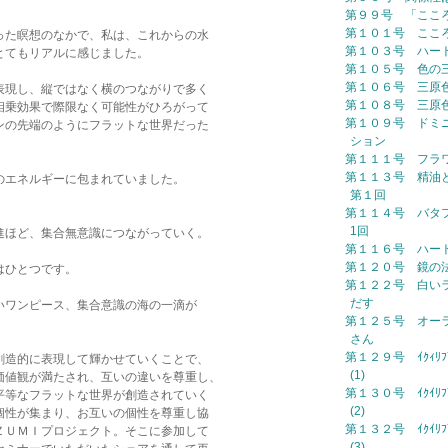
第９９号 「ここ
第１０１号 ここ
った瞑想のなかで、私は、これからの水
第１０３号 ハー
とてもリアルに感じました。
第１０５号 色の
第１０６号 三原
表現し、縦ではなく横のつながりで多く
第１０８号 三原
相乗効果で際限なく可能性がひろがって
第１０９号 ドミ
ンの先端のようにフラットな世界だった
ション
第１１１号 フラ
第１１３号 精油
のエネルギーに包まれていました。
第１回
第１１４号 バタ
1回
進ほど、集合無意識につながっていく。
第１１６号 ハー
第１２０号 鏡の
はひとつです。
第１２２号 白い
だす
いワンピース、集合意識の海の一滴が
第１２５号 オー
さん
第１２９号 ｲｸｨﾘﾌﾞﾘ
創造的に表現して輝かせていくことで、
(1)
価値観が満たされ、互いの違いを尊重し、
第１３０号 ｲｸｲﾘﾌﾞﾘ
平等なフラットな世界が創造されていく
(2)
個性が集まり、お互いの個性を尊重し協
第１３２号 ｲｸｲﾘﾌﾞﾘ
ＺＵＭＩプロジェクト。そこに参加して
(3)