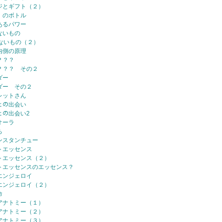
ジとギフト（２）
、のボトル
あるパワー
ないもの
ないもの（２）
内側の原理
？？？
？？？ その２
ダー
ダー その２
レットさん
ﾏとの出会い
ﾏとの出会い2
オーラ
ち
ンスタンチュー
トエッセンス
トエッセンス（２）
トエッセンスのエッセンス？
エンジェロイ
エンジェロイ（２）
命
アナトミー（１）
アナトミー（２）
アナトミー（３）