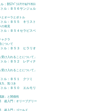
B57ﾊﾟﾗｽｱﾃﾅ&ｱｲｵﾛｽ
ボトル：Ｂ５６サンジェル
ラとオーラとボトル
ボトル：Ｂ５５ キリスト
ラの発見
ボトル：Ｂ５４セラピスベ
チャクラ
愛について
ボトル：Ｂ５３ ヒラリオ
を受け入れることについて」
ボトル：Ｂ５２ レディナ
を受け入れることについて」
ボトル：Ｂ５１ クツミ
暴力、気づき
ボトル：Ｂ５０ エルモリ
感謝」と関係性
語 超入門：オリーブグリー
語 超入門：ゴールド