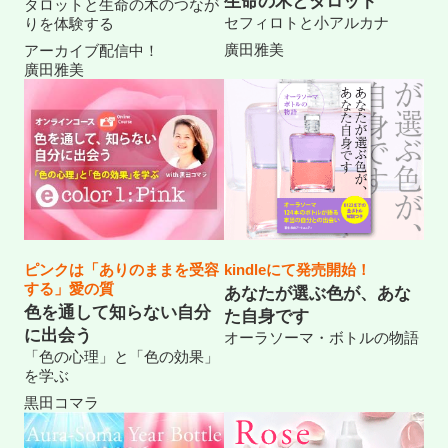
生命の木とタロット
タロットと生命の木のつなが
セフィロトと小アルカナ
りを体験する
廣田雅美
アーカイブ配信中！
廣田雅美
ピンクは「ありのままを受容
kindleにて発売開始！
する」愛の質
あなたが選ぶ色が、あな
色を通して知らない自分
た自身です
に出会う
オーラソーマ・ボトルの物語
「色の心理」と「色の効果」
を学ぶ
黒田コマラ