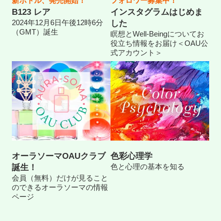
新ボトル、発売開始！
フォロワー募集中！
B123 レア
インスタグラムはじめま
2024年12月6日午後12時6分
した
（GMT）誕生
瞑想とWell-Beingについてお
役立ち情報をお届け＜OAU公
式アカウント＞
オーラソーマOAUクラブ
色彩心理学
色と心理の基本を知る
誕生！
会員（無料）だけが見ること
のできるオーラソーマの情報
ページ