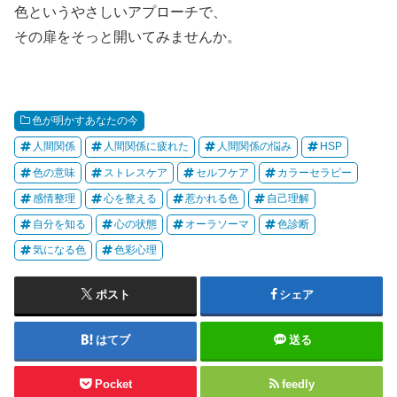
色というやさしいアプローチで、
その扉をそっと開いてみませんか。
色が明かすあなたの今
人間関係
人間関係に疲れた
人間関係の悩み
HSP
色の意味
ストレスケア
セルフケア
カラーセラピー
感情整理
心を整える
惹かれる色
自己理解
自分を知る
心の状態
オーラソーマ
色診断
気になる色
色彩心理
ポスト
シェア
はてブ
送る
Pocket
feedly