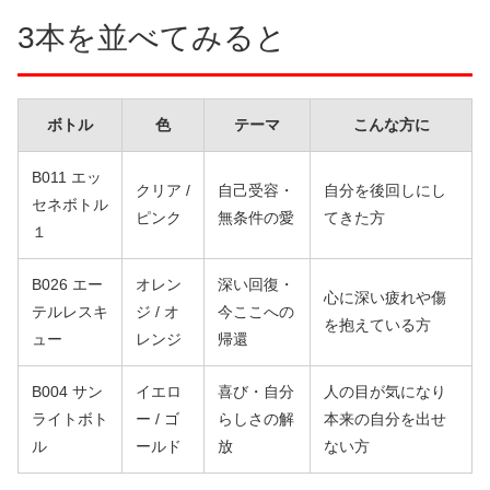
3本を並べてみると
ボトル
色
テーマ
こんな方に
B011 エッ
クリア /
自己受容・
自分を後回しにし
セネボトル
ピンク
無条件の愛
てきた方
１
B026 エー
オレン
深い回復・
心に深い疲れや傷
テルレスキ
ジ / オ
今ここへの
を抱えている方
ュー
レンジ
帰還
B004 サン
イエロ
喜び・自分
人の目が気になり
ライトボト
ー / ゴ
らしさの解
本来の自分を出せ
ル
ールド
放
ない方