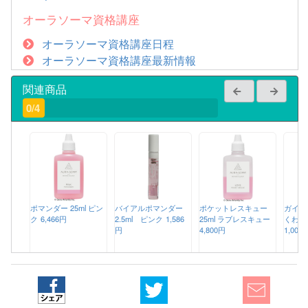
オーラソーマ資格講座
オーラソーマ資格講座日程
オーラソーマ資格講座最新情報
関連商品
0/4
ポマンダー 25ml ピン
バイアルポマンダー
ポケットレスキュー
ガイド
ク
6,466円
2.5ml ピンク
1,586
25ml ラブレスキュー
くわか
円
4,800円
1,000