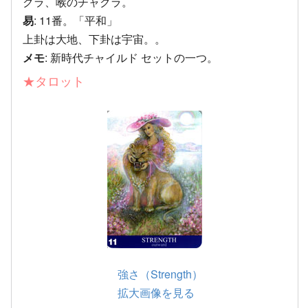
クラ、喉のチャクラ。
易
: 11番。「平和」
上卦は大地、下卦は宇宙。。
メモ
: 新時代チャイルド セットの一つ。
★タロット
強さ（Strength）
拡大画像を見る