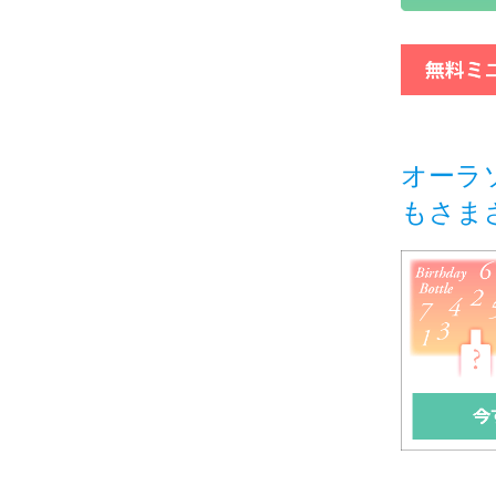
オーラ
もさま