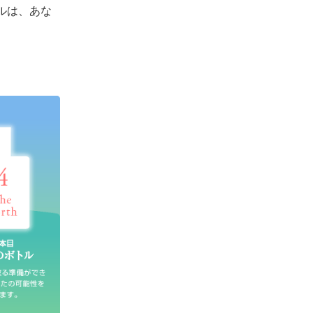
ルは、あな
。