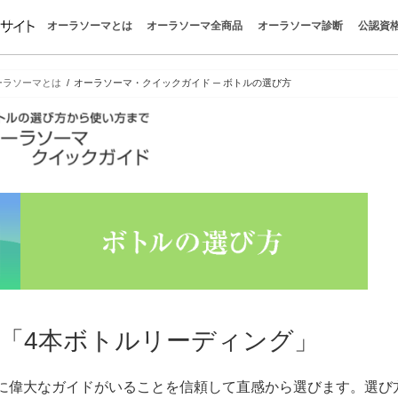
オーラソーマとは
オーラソーマ全商品
オーラソーマ診断
公認資
オーラソーマとは
オーラソーマの世界
色が明かすあなたの今
感じる自分を取り戻す
心と感情を整える
オーラソーマの哲学
パーフェクトガイド
クイックガイド
オーラソーマの学びを楽しむ
色彩心理学
ボトル一覧
ポマンダー
クイントエッセンス
全商品お買い物
カラーボトル診断
タロット
イクイリブリアム
ポマンダー
クイントエッセンス
直感で色を選ぶと今の自分
今のあなたに必要な色は？
色を選ぶだけでわかる心理
疲れたとき、なぜこの色に
不安なときに選ぶ色とは？
人間関係に悩むとき選びた
オーラソーマボトルの選び
はじめての方｜おすすめボ
ポマンダーとクイントエッ
オーラソーマを使って感じ
「自分を知る」ってどうい
“考えない自己理解”で本当
無料でできる“自分探し診断
惹かれる色が教えるあなた
色で心を読む色彩心理テス
チャクラの意味と色一覧｜
オーラの色の意味一覧｜性
香りで癒される方法｜“色と
クリスタルの意味と選び方
カラーセラピーとは？｜色
色の意味一覧｜心を整える1
やりたいことがわからない
疲れている時に惹かれる色
か？
味
け
とは？
談まとめ
ち
とは
ラ
ラピー
ーラソーマとは
オーラソーマ・クイックガイド ─ ボトルの選び方
「4本ボトルリーディング」
に偉大なガイドがいることを信頼して直感から選びます。選び