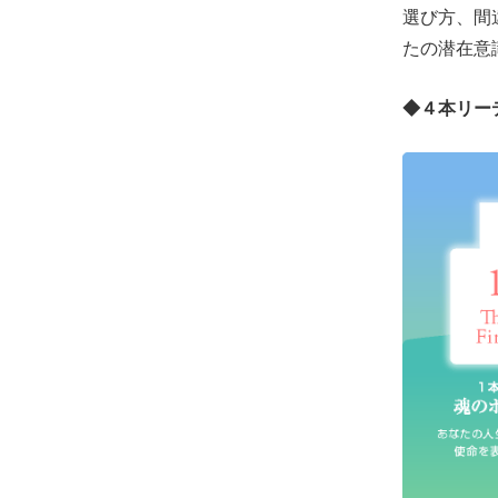
選び方、間
たの潜在意
◆４本リー