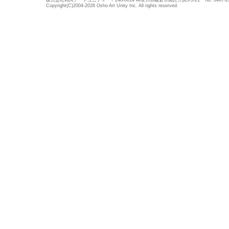
株式会社和尚アートユニティ 〒248-0014 神奈川県鎌倉市由比ガ浜3-3-21 Tel: 0467-23-5683
Copyright(C)2004-2026 Osho Art Unity Inc. All rights reserved.