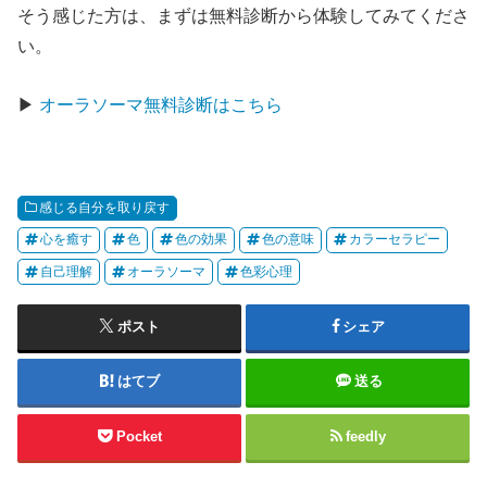
そう感じた方は、まずは無料診断から体験してみてくださ
い。
▶
オーラソーマ無料診断はこちら
感じる自分を取り戻す
心を癒す
色
色の効果
色の意味
カラーセラピー
自己理解
オーラソーマ
色彩心理
ポスト
シェア
はてブ
送る
Pocket
feedly