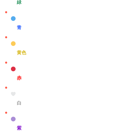
緑
青
黄色
赤
白
紫