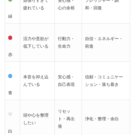
頑張りすぎて
安心感・
プレッシャー・調
疲れている
心の余裕
和・回復
緑
活力や意欲が
行動力・
自信・エネルギー・
低下している
生命力
前進
赤
本音を抑え込
安心感・
信頼・コミュニケー
んでいる
自己表現
ション・落ち着き
青
リセッ
頭や心を整理
ト・再出
浄化・整理・余白
したい
発
白