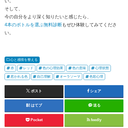
い。
そして、
今の自分をより深く知りたいと感じたら、
4本のボトルを選ぶ無料診断
もぜひ体験してみてくださ
い。
心と感情を整える
赤
レッド
色の心理効果
色の意味
心理状態
惹かれる色
自己理解
オーラソーマ
色彩心理
ポスト
シェア
はてブ
送る
Pocket
feedly