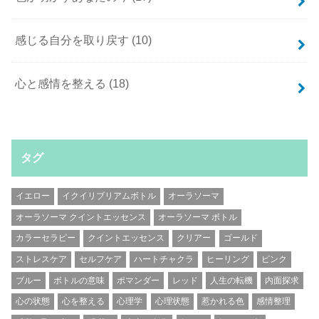
感じる自分を取り戻す
(10)
心と感情を整える
(18)
タグ
イエロー
イクイリブリアムボトル
オーラソーマ
オーラソーマ クイントエッセンス
オーラソーマ ボトル
カラーセラピー
クイントエッセンス
クリアー
ゴールド
ストレスケア
セルフケア
ハートチャクラ
ヒーリング
ピンク
ブルー
ボトルの意味
ポマンダー
レッド
人生の転機
内面探求
心の状態
心を整える
心理学
心理状態
惹かれる色
感情整理