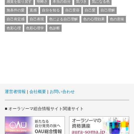
感覚を取り戻す
明晰さ
本当の自分
気づき
気になる色
無条件の愛
直感
自分を知る
自己受容
自己愛
自己理解
自己肯定感
自己表現
色による自己理解
色の心理効果
色の意味
色彩心理
色彩心理学
色診断
運営者情報
|
会社概要
|
お問い合わせ
■ オーラソーマ総合情報サイト関連サイト