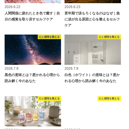
2026.6.22
2026.6.23
人間関係に疲れたとき色で癒す｜自
更年期で涙もろくなるのはなぜ｜急
分の感覚を取り戻すセルフケア
に涙が出る原因と心を整えるセルフ
ケア
心と感情を整える
心と感情を整える
2026.7.9
2026.7.9
黒色の意味とは？惹かれる心理から
白色（ホワイト）の意味とは？惹か
読み解く今のあなた
れる心理から読み解く今のあなた
心と感情を整える
心と感情を整える