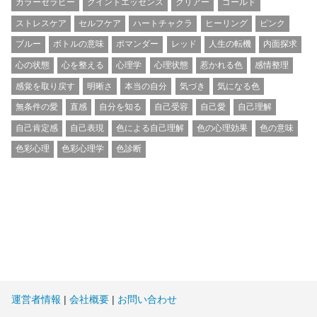
カラーセラピー
クイントエッセンス
クリアー
ゴールド
ストレスケア
セルフケア
ハートチャクラ
ヒーリング
ピンク
ブルー
ボトルの意味
ポマンダー
レッド
人生の転機
内面探求
心の状態
心を整える
心理学
心理状態
惹かれる色
感情整理
感覚を取り戻す
明晰さ
本当の自分
気づき
気になる色
無条件の愛
直感
自分を知る
自己受容
自己愛
自己理解
自己肯定感
自己表現
色による自己理解
色の心理効果
色の意味
色彩心理
色彩心理学
色診断
運営者情報
|
会社概要
|
お問い合わせ