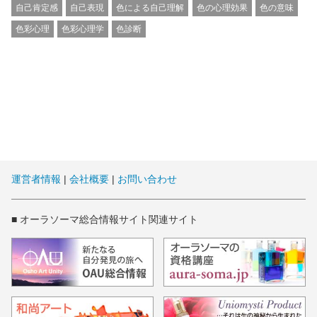
自己肯定感
自己表現
色による自己理解
色の心理効果
色の意味
色彩心理
色彩心理学
色診断
運営者情報
|
会社概要
|
お問い合わせ
■ オーラソーマ総合情報サイト関連サイト