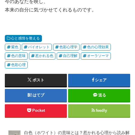
今のあなたを映し、
本来の自分に気づかせてくれるものです。
心と感情を整える
紫色
バイオレット
色彩心理学
色の心理効果
色の意味
惹かれる色
自己理解
オーラソーマ
色彩心理
ポスト
シェア
はてブ
送る
Pocket
feedly
白色（ホワイト）の意味とは？惹かれる心理から読み解