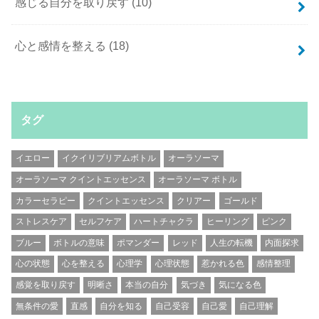
感じる自分を取り戻す
(10)
心と感情を整える
(18)
タグ
イエロー
イクイリブリアムボトル
オーラソーマ
オーラソーマ クイントエッセンス
オーラソーマ ボトル
カラーセラピー
クイントエッセンス
クリアー
ゴールド
ストレスケア
セルフケア
ハートチャクラ
ヒーリング
ピンク
ブルー
ボトルの意味
ポマンダー
レッド
人生の転機
内面探求
心の状態
心を整える
心理学
心理状態
惹かれる色
感情整理
感覚を取り戻す
明晰さ
本当の自分
気づき
気になる色
無条件の愛
直感
自分を知る
自己受容
自己愛
自己理解