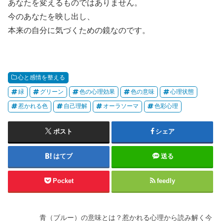
あなたを変えるものではありません。
今のあなたを映し出し、
本来の自分に気づくための鏡なのです。
心と感情を整える
緑
グリーン
色の心理効果
色の意味
心理状態
惹かれる色
自己理解
オーラソーマ
色彩心理
ポスト
シェア
はてブ
送る
Pocket
feedly
青（ブルー）の意味とは？惹かれる心理から読み解く今