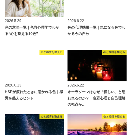
2026.5.29
2026.6.22
色の意味一覧｜色彩心理学でわか
色の心理効果一覧｜気になる色でわ
る“心を整える10色”
かる今の自分
心と感情を整える
心と感情を整える
2026.6.13
2026.6.22
HSPが疲れたときに惹かれる色｜感
オーラソーマはなぜ「怪しい」と思
覚を整えるヒント
われるのか？｜色彩心理と自己理解
の視点か…
心と感情を整える
心と感情を整える