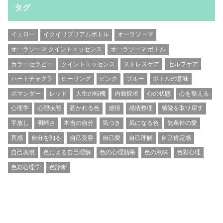
タグ
イエロー
イクイリブリアムボトル
オーラソーマ
オーラソーマ クイントエッセンス
オーラソーマ ボトル
カラーセラピー
クイントエッセンス
ストレスケア
セルフケア
ハートチャクラ
ヒーリング
ピンク
ブルー
ボトルの意味
ポマンダー
レッド
人生の転機
内面探求
心の状態
心を整える
心理学
心理状態
惹かれる色
感情
感情整理
感覚を取り戻す
手放し
明晰さ
本当の自分
気づき
気になる色
無条件の愛
直感
自分を知る
自己受容
自己愛
自己理解
自己肯定感
自己表現
色による自己理解
色の心理効果
色の意味
色彩心理
色彩心理学
色診断