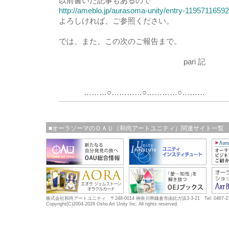
以前書いた記事もあるので
http://ameblo.jp/aurasoma-unity/entry-11957116592
よろしければ、ご参照ください。
では、また、この次のご報告まで。
pari 記
………○…………○…………○………
■オーラソーマのＯＡＵ（和尚アートユニティ）関連サイト一覧
株式会社和尚アートユニティ 〒248-0014 神奈川県鎌倉市由比ガ浜3-3-21 Tel: 0467-23-5683
Copyright(C)2004-2026 Osho Art Unity Inc. All rights reserved.