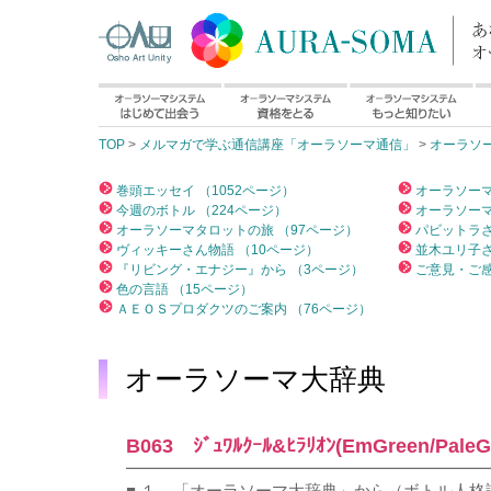
TOP
>
メルマガで学ぶ通信講座「オーラソーマ通信」
>
オーラソ
巻頭エッセイ （1052ページ）
オーラソーマ
今週のボトル （224ページ）
オーラソーマ
オーラソーマタロットの旅 （97ページ）
パビットラさ
ヴィッキーさん物語 （10ページ）
並木ユリ子さ
『リビング・エナジー』から （3ページ）
ご意見・ご感
色の言語 （15ページ）
ＡＥＯＳプロダクツのご案内 （76ページ）
オーラソーマ大辞典
B063 ｼﾞｭﾜﾙｸｰﾙ&ﾋﾗﾘｵﾝ(EmGreen/PaleG
━━━━━━━━━━━━━━━━━━━━━━
■ １．「オーラソーマ大辞典」から（ボトル人格