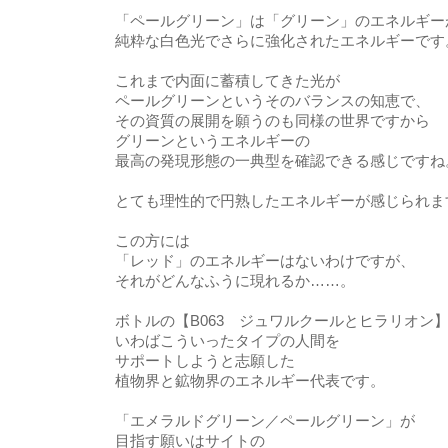
「ペールグリーン」は「グリーン」のエネルギー
純粋な白色光でさらに強化されたエネルギーです
これまで内面に蓄積してきた光が
ペールグリーンというそのバランスの知恵で、
その資質の展開を願うのも同様の世界ですから
グリーンというエネルギーの
最高の発現形態の一典型を確認できる感じですね
とても理性的で円熟したエネルギーが感じられま
この方には
「レッド」のエネルギーはないわけですが、
それがどんなふうに現れるか……。
ボトルの【B063 ジュワルクールとヒラリオン
いわばこういったタイプの人間を
サポートしようと志願した
植物界と鉱物界のエネルギー代表です。
「エメラルドグリーン／ペールグリーン」が
目指す願いはサイトの