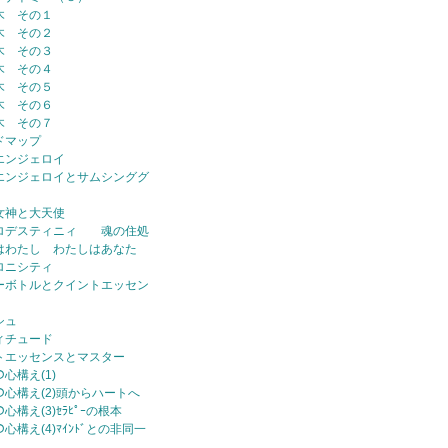
木 その１
木 その２
木 その３
木 その４
木 その５
木 その６
木 その７
ドマップ
エンジェロイ
エンジェロイとサムシンググ
女神と大天使
ロデスティニィ 魂の住処
はわたし わたしはあなた
ロニシティ
ーボトルとクイントエッセン
シュ
ィチュード
トエッセンスとマスター
の心構え(1)
ｰの心構え(2)頭からハートへ
の心構え(3)ｾﾗﾋﾟｰの根本
の心構え(4)ﾏｲﾝﾄﾞとの非同一