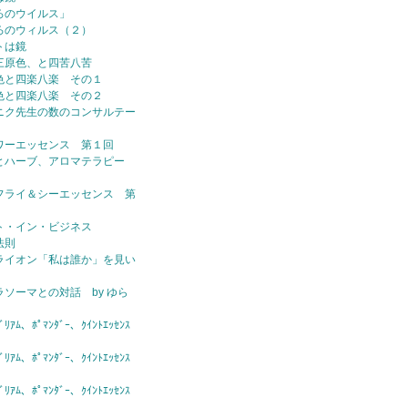
ろのウイルス」
ろのウィルス（２）
トは鏡
三原色、と四苦八苦
色と四楽八楽 その１
色と四楽八楽 その２
ニク先生の数のコンサルテー
ワーエッセンス 第１回
とハーブ、アロマテラピー
フライ＆シーエッセンス 第
ト・イン・ビジネス
法則
ライオン「私は誰か」を見い
ラソーマとの対話 by ゆら
ｱﾑ、ﾎﾟﾏﾝﾀﾞｰ、ｸｲﾝﾄｴｯｾﾝｽ
ｱﾑ、ﾎﾟﾏﾝﾀﾞｰ、ｸｲﾝﾄｴｯｾﾝｽ
ｱﾑ、ﾎﾟﾏﾝﾀﾞｰ、ｸｲﾝﾄｴｯｾﾝｽ