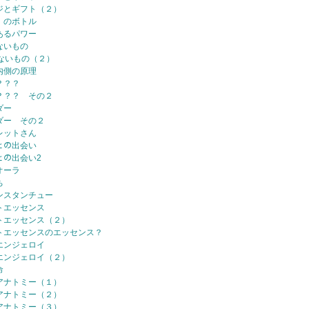
ジとギフト（２）
、のボトル
あるパワー
ないもの
ないもの（２）
内側の原理
？？？
？？？ その２
ダー
ダー その２
レットさん
ﾏとの出会い
ﾏとの出会い2
オーラ
ち
ンスタンチュー
トエッセンス
トエッセンス（２）
トエッセンスのエッセンス？
エンジェロイ
エンジェロイ（２）
命
アナトミー（１）
アナトミー（２）
アナトミー（３）