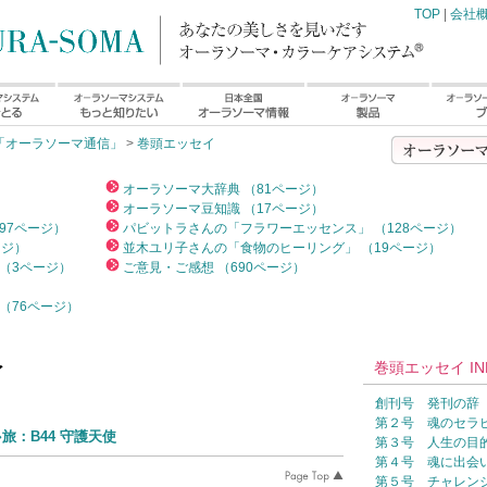
TOP
|
会社
「オーラソーマ通信」
>
巻頭エッセイ
）
オーラソーマ大辞典 （81ページ）
オーラソーマ豆知識 （17ページ）
97ページ）
パビットラさんの「フラワーエッセンス」 （128ページ）
ージ）
並木ユリ子さんの「食物のヒーリング」 （19ページ）
（3ページ）
ご意見・ご感想 （690ページ）
（76ページ）
巻頭エッセイ IN
イ
創刊号 発刊の辞
第２号 魂のセラ
ｯﾄ旅：B44 守護天使
第３号 人生の目
第４号 魂に出会
第５号 チャレン