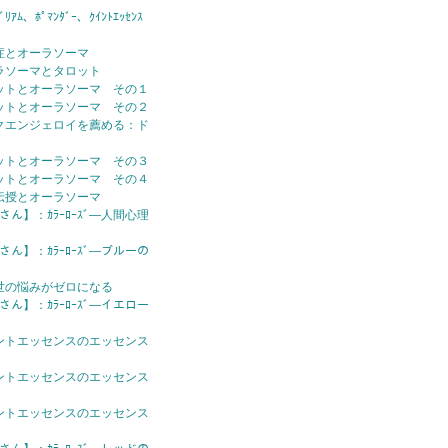
ｱﾑ、ﾎﾟﾏﾝﾀﾞｰ、ｸｲﾝﾄｴｯｾﾝｽ
症とオーラソーマ
ラソーマとタロット
ットとオーラソーマ その１
ットとオーラソーマ その２
クエンジェロイを薦める：ド
ットとオーラソーマ その３
ットとオーラソーマ その４
伝授とオーラソーマ
さん】：ｶﾗｰﾛｰｽﾞ—人間心理
さん】：ｶﾗｰﾛｰｽﾞ—ブルーの
世の悩みがゼロになる
さん】：ｶﾗｰﾛｰｽﾞ—イエロー
ントエッセンスのエッセンス
ントエッセンスのエッセンス
ントエッセンスのエッセンス