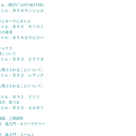
B57ﾊﾟﾗｽｱﾃﾅ&ｱｲｵﾛｽ
ボトル：Ｂ５６サンジェル
ラとオーラとボトル
ボトル：Ｂ５５ キリスト
ラの発見
ボトル：Ｂ５４セラピスベ
チャクラ
愛について
ボトル：Ｂ５３ ヒラリオ
を受け入れることについて」
ボトル：Ｂ５２ レディナ
を受け入れることについて」
ボトル：Ｂ５１ クツミ
暴力、気づき
ボトル：Ｂ５０ エルモリ
感謝」と関係性
語 超入門：オリーブグリー
語 超入門：ゴールド