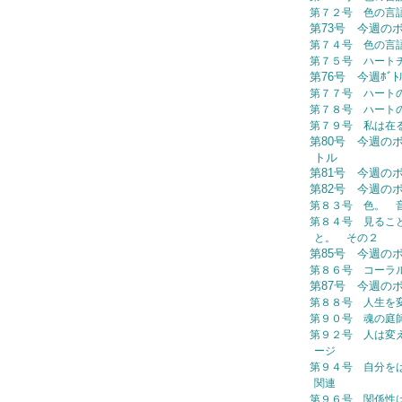
第７２号 色の言
第73号 今週の
第７４号 色の言
第７５号 ハート
第76号 今週ﾎﾞ
第７７号 ハート
第７８号 ハー
第７９号 私は在る (
第80号 今週の
トル
第81号 今週の
第82号 今週の
第８３号 色。 
第８４号 見るこ
と。 その２
第85号 今週の
第８６号 コーラ
第87号 今週の
第８８号 人生を
第９０号 魂の庭
第９２号 人は変え
ージ
第９４号 自分を
関連
第９６号 関係性