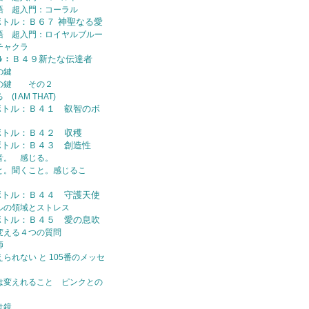
語 超入門：コーラル
ボトル：Ｂ６７ 神聖なる愛
語 超入門：ロイヤルブルー
チャクラ
ﾄﾙ：Ｂ４９新たな伝達者
の鍵
トの鍵 その２
I AM THAT)
ボトル：Ｂ４１ 叡智のボ
ボトル：Ｂ４２ 収穫
ボトル：Ｂ４３ 創造性
音。 感じる。
と。聞くこと。感じるこ
ボトル：Ｂ４４ 守護天使
ルの領域とストレス
ボトル：Ｂ４５ 愛の息吹
変える４つの質問
師
られない と 105番のメッセ
は変えれること ピンクとの
は鏡