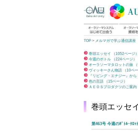
TOP
>
メルマガで学ぶ通信講座
巻頭エッセイ （1052ページ
今週のボトル （224ページ）
オーラソーマタロットの旅 （
ヴィッキーさん物語 （10ペ
『リビング・エナジー』から 
色の言語 （15ページ）
ＡＥＯＳプロダクツのご案内 
巻頭エッセ
第463号 今週のﾎﾞﾄﾙ･ﾀﾛ