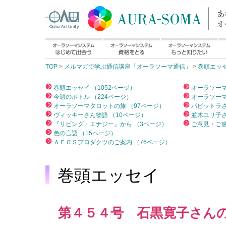
TOP
>
メルマガで学ぶ通信講座「オーラソーマ通信」
>
巻頭エッ
巻頭エッセイ （1052ページ）
オーラソーマ
今週のボトル （224ページ）
オーラソーマ
オーラソーマタロットの旅 （97ページ）
パビットラさ
ヴィッキーさん物語 （10ページ）
並木ユリ子さ
『リビング・エナジー』から （3ページ）
ご意見・ご感
色の言語 （15ページ）
ＡＥＯＳプロダクツのご案内 （76ページ）
巻頭エッセイ
第４５４号 石黒寛子さんの「