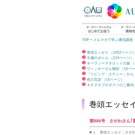
TOP
>
メルマガで学ぶ通信講座
巻頭エッセイ （1052ページ
今週のボトル （224ページ）
オーラソーマタロットの旅 （
ヴィッキーさん物語 （10ペ
『リビング・エナジー』から 
色の言語 （15ページ）
ＡＥＯＳプロダクツのご案内 
巻頭エッセ
第886号 さがわさん｢置
━━━━━━━━━━━━
■ １．巻頭エッセイ：さが