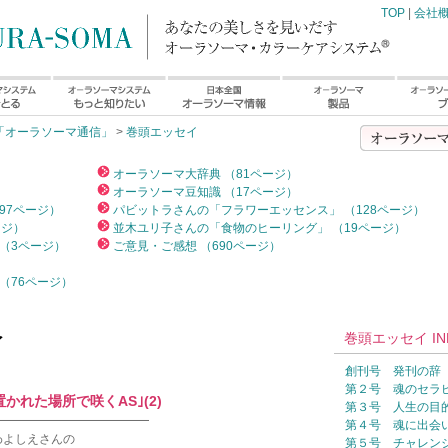
TOP
|
会社
「オーラソーマ通信」
>
巻頭エッセイ
）
オーラソーマ大辞典 （81ページ）
オーラソーマ豆知識 （17ページ）
97ページ）
パビットラさんの「フラワーエッセンス」 （128ページ）
ージ）
並木ユリ子さんの「食物のヒーリング」 （19ページ）
（3ページ）
ご意見・ご感想 （690ページ）
（76ページ）
巻頭エッセイ IN
イ
創刊号 発刊の辞
第２号 魂のセラ
かれた場所で咲くAS｣(2)
第３号 人生の目
━━━━━━━━━━━━━
第４号 魂に出会
わよしえさんの
第５号 チャレン