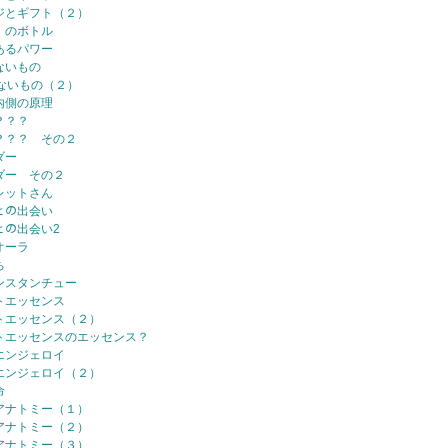
ジとギフト（２）
、のボトル
あるパワー
ないもの
ないもの（２）
内側の原理
？？？
？？？ その２
ダー
ダー その２
レットさん
ﾏとの出会い
ﾏとの出会い2
オーラ
ち
ンスタンチュー
トエッセンス
トエッセンス（２）
トエッセンスのエッセンス？
エンジェロイ
エンジェロイ（２）
命
アナトミー（１）
アナトミー（２）
アナトミー（３）