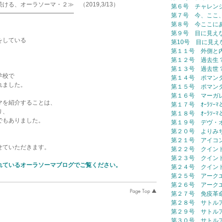
、オーラソーマ・２≫ （2019,3/13）
第６号 チャレン
━━━━━━━━━━━━━
第７号 今、ここ
第８号 今ここに
第９号 目に見え
をしている
第10号 目に見え
第１１号 外側と
第１２号 過去生
第１３号 過去世
学校で
第１４号 ポマン
れました。
第１５号 ポマン
第１６号 マーガ
マを紹介することは、
第１７号 ｵｰﾗｿｰ
り、
第１８号 ｵｰﾗｿｰ
でもありました。
第１９号 デヴ・
第２０号 よりみ
第２１号 アイコ
せていただきます。
第２２号 クイン
第２３号 クイン
れているオーラソーマブログでご覧ください。
第２４号 クイン
第２５号 アーク
第２６号 アーク
第２７号 免疫革
第２８号 サトル
第２９号 サトル
第３０号 サトル