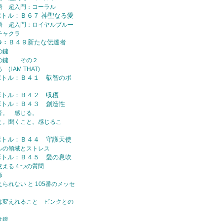
語 超入門：コーラル
ボトル：Ｂ６７ 神聖なる愛
語 超入門：ロイヤルブルー
チャクラ
ﾄﾙ：Ｂ４９新たな伝達者
の鍵
トの鍵 その２
I AM THAT)
ボトル：Ｂ４１ 叡智のボ
ボトル：Ｂ４２ 収穫
ボトル：Ｂ４３ 創造性
音。 感じる。
と。聞くこと。感じるこ
ボトル：Ｂ４４ 守護天使
ルの領域とストレス
ボトル：Ｂ４５ 愛の息吹
変える４つの質問
師
られない と 105番のメッセ
は変えれること ピンクとの
は鏡