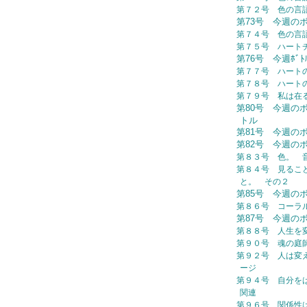
第７２号 色の言
第73号 今週の
第７４号 色の言
第７５号 ハート
第76号 今週ﾎﾞ
第７７号 ハート
第７８号 ハー
第７９号 私は在る (
第80号 今週の
トル
第81号 今週の
第82号 今週の
第８３号 色。 
第８４号 見るこ
と。 その２
第85号 今週の
第８６号 コーラ
第87号 今週の
第８８号 人生を
第９０号 魂の庭
第９２号 人は変え
ージ
第９４号 自分を
関連
第９６号 関係性