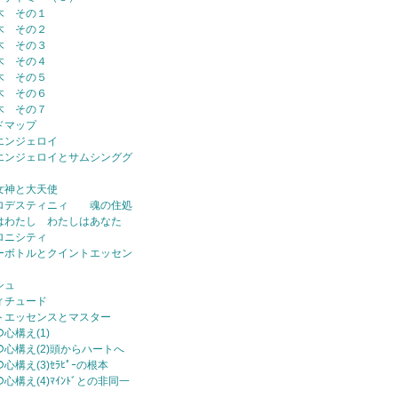
木 その１
木 その２
木 その３
木 その４
木 その５
木 その６
木 その７
ドマップ
エンジェロイ
エンジェロイとサムシンググ
女神と大天使
ロデスティニィ 魂の住処
はわたし わたしはあなた
ロニシティ
ーボトルとクイントエッセン
シュ
ィチュード
トエッセンスとマスター
の心構え(1)
ｰの心構え(2)頭からハートへ
の心構え(3)ｾﾗﾋﾟｰの根本
の心構え(4)ﾏｲﾝﾄﾞとの非同一