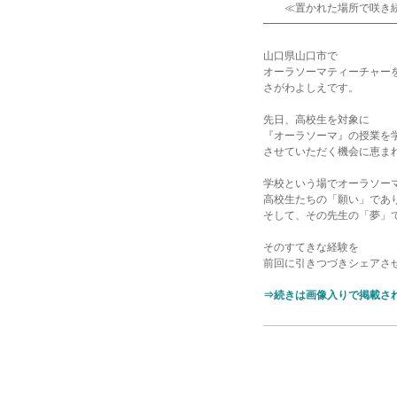
≪置かれた場所で咲き続ける
━━━━━━━━━━━━
山口県山口市で
オーラソーマティーチャー
さがわよしえです。
先日、高校生を対象に
『オーラソーマ』の授業を
させていただく機会に恵ま
学校という場でオーラソー
高校生たちの「願い」であ
そして、その先生の「夢」
そのすてきな経験を
前回に引きつづきシェアさ
⇒続きは画像入りで掲載さ