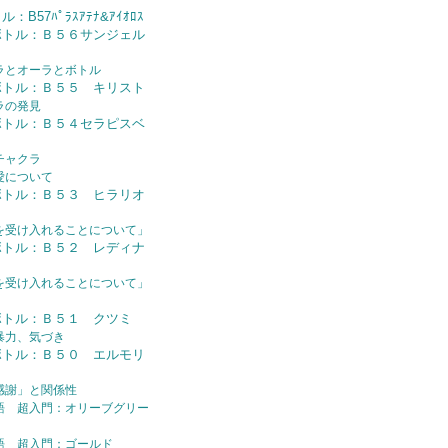
B57ﾊﾟﾗｽｱﾃﾅ&ｱｲｵﾛｽ
ボトル：Ｂ５６サンジェル
ラとオーラとボトル
ボトル：Ｂ５５ キリスト
ラの発見
ボトル：Ｂ５４セラピスベ
チャクラ
愛について
ボトル：Ｂ５３ ヒラリオ
を受け入れることについて」
ボトル：Ｂ５２ レディナ
を受け入れることについて」
ボトル：Ｂ５１ クツミ
暴力、気づき
ボトル：Ｂ５０ エルモリ
感謝」と関係性
語 超入門：オリーブグリー
語 超入門：ゴールド