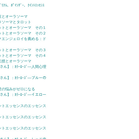
ｱﾑ、ﾎﾟﾏﾝﾀﾞｰ、ｸｲﾝﾄｴｯｾﾝｽ
症とオーラソーマ
ラソーマとタロット
ットとオーラソーマ その１
ットとオーラソーマ その２
クエンジェロイを薦める：ド
ットとオーラソーマ その３
ットとオーラソーマ その４
伝授とオーラソーマ
さん】：ｶﾗｰﾛｰｽﾞ—人間心理
さん】：ｶﾗｰﾛｰｽﾞ—ブルーの
世の悩みがゼロになる
さん】：ｶﾗｰﾛｰｽﾞ—イエロー
ントエッセンスのエッセンス
ントエッセンスのエッセンス
ントエッセンスのエッセンス