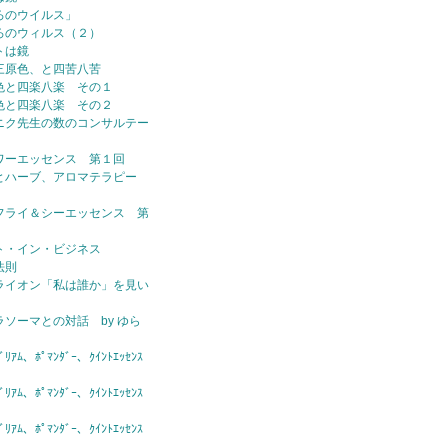
ろのウイルス」
ろのウィルス（２）
トは鏡
三原色、と四苦八苦
色と四楽八楽 その１
色と四楽八楽 その２
ニク先生の数のコンサルテー
ワーエッセンス 第１回
とハーブ、アロマテラピー
フライ＆シーエッセンス 第
ト・イン・ビジネス
法則
ライオン「私は誰か」を見い
ラソーマとの対話 by ゆら
ｱﾑ、ﾎﾟﾏﾝﾀﾞｰ、ｸｲﾝﾄｴｯｾﾝｽ
ｱﾑ、ﾎﾟﾏﾝﾀﾞｰ、ｸｲﾝﾄｴｯｾﾝｽ
ｱﾑ、ﾎﾟﾏﾝﾀﾞｰ、ｸｲﾝﾄｴｯｾﾝｽ