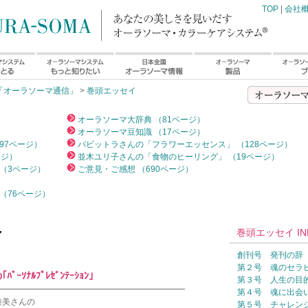
TOP
|
会社
「オーラソーマ通信」
>
巻頭エッセイ
）
オーラソーマ大辞典 （81ページ）
オーラソーマ豆知識 （17ページ）
97ページ）
パビットラさんの「フラワーエッセンス」 （128ページ）
ージ）
並木ユリ子さんの「食物のヒーリング」 （19ページ）
（3ページ）
ご意見・ご感想 （690ページ）
（76ページ）
巻頭エッセイ IN
イ
創刊号 発刊の辞
第２号 魂のセラ
ｿﾅﾙﾌﾟﾚｾﾞﾝﾃｰｼｮﾝ｣
第３号 人生の目
━━━━━━━━━━━━━━━━━━━━━━━
第４号 魂に出会
雅美さんの
第５号 チャレン