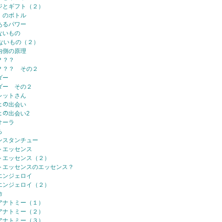
ジとギフト（２）
、のボトル
あるパワー
ないもの
ないもの（２）
内側の原理
？？？
？？？ その２
ダー
ダー その２
レットさん
ﾏとの出会い
ﾏとの出会い2
オーラ
ち
ンスタンチュー
トエッセンス
トエッセンス（２）
トエッセンスのエッセンス？
エンジェロイ
エンジェロイ（２）
命
アナトミー（１）
アナトミー（２）
アナトミー（３）