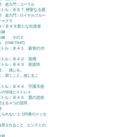
語 超入門：コーラル
ボトル：Ｂ６７ 神聖なる愛
語 超入門：ロイヤルブルー
チャクラ
ﾄﾙ：Ｂ４９新たな伝達者
の鍵
トの鍵 その２
I AM THAT)
ボトル：Ｂ４１ 叡智のボ
ボトル：Ｂ４２ 収穫
ボトル：Ｂ４３ 創造性
音。 感じる。
と。聞くこと。感じるこ
ボトル：Ｂ４４ 守護天使
ルの領域とストレス
ボトル：Ｂ４５ 愛の息吹
変える４つの質問
師
られない と 105番のメッセ
は変えれること ピンクとの
は鏡