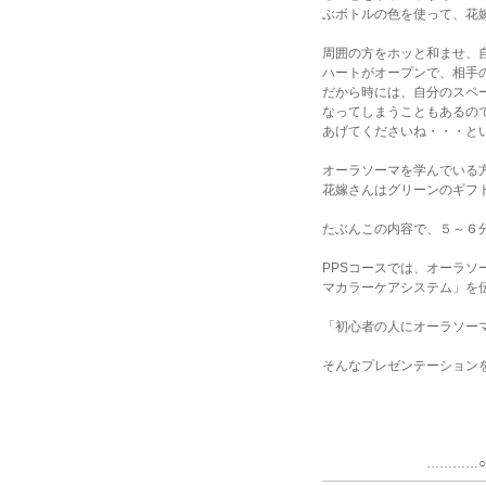
ぶボトルの色を使って、花
周囲の方をホッと和ませ、
ハートがオープンで、相手
だから時には、自分のスペ
なってしまうこともあるの
あげてくださいね・・・と
オーラソーマを学んでいる
花嫁さんはグリーンのギフ
たぶんこの内容で、５～６
PPSコースでは、オーラ
マカラーケアシステム」を
「初心者の人にオーラソー
そんなプレゼンテーション
廣田
…………○…………