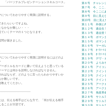
レゼンテーションスキルコース」
第６号 チャレン
━━━━━━━━━━━━━━━━━━━━━━━
第７号 今、ここ
第８号 今ここに
マについてわかりやすく簡潔に説明する」
第９号 目に見え
第10号 目に見え
できたらいいですよね。
第１１号 外側と
となかなか難しい・・・
第１２号 過去生
見ていくテーマの１つとなります。
第１３号 過去世
第１４号 ポマン
質問が届きました。
第１５号 ポマン
第１６号 マーガ
第１７号 ｵｰﾗｿｰ
---------------------------------
第１８号 ｵｰﾗｿｰ
についてわかりやすく簡潔に説明するにはどのよ
第１９号 デヴ・
？
第２０号 よりみ
ーボトルをカードに書いて伝えようと思っている
第２１号 アイコ
ーマとは何かを説明しなければなりません。
第２２号 クイン
ればならず、どのように言ったらわかりやすいか
第２３号 クイン
なか難しいです。
第２４号 クイン
ば教えてください。
第２５号 アーク
第２６号 アーク
---------------------------------
第２７号 免疫革
第２８号 サトル
には、伝える相手はどんな方で、「何が伝える相手
第２９号 サトル
えることが大切です。
第３０号 サトル