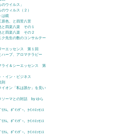
ろのウイルス」
ろのウィルス（２）
トは鏡
三原色、と四苦八苦
色と四楽八楽 その１
色と四楽八楽 その２
ニク先生の数のコンサルテー
ワーエッセンス 第１回
とハーブ、アロマテラピー
フライ＆シーエッセンス 第
ト・イン・ビジネス
法則
ライオン「私は誰か」を見い
ラソーマとの対話 by ゆら
ｱﾑ、ﾎﾟﾏﾝﾀﾞｰ、ｸｲﾝﾄｴｯｾﾝｽ
ｱﾑ、ﾎﾟﾏﾝﾀﾞｰ、ｸｲﾝﾄｴｯｾﾝｽ
ｱﾑ、ﾎﾟﾏﾝﾀﾞｰ、ｸｲﾝﾄｴｯｾﾝｽ