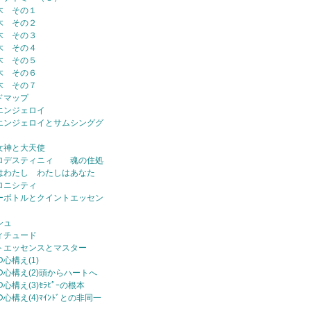
木 その１
木 その２
木 その３
木 その４
木 その５
木 その６
木 その７
ドマップ
エンジェロイ
エンジェロイとサムシンググ
女神と大天使
ロデスティニィ 魂の住処
はわたし わたしはあなた
ロニシティ
ーボトルとクイントエッセン
シュ
ィチュード
トエッセンスとマスター
の心構え(1)
ｰの心構え(2)頭からハートへ
の心構え(3)ｾﾗﾋﾟｰの根本
の心構え(4)ﾏｲﾝﾄﾞとの非同一