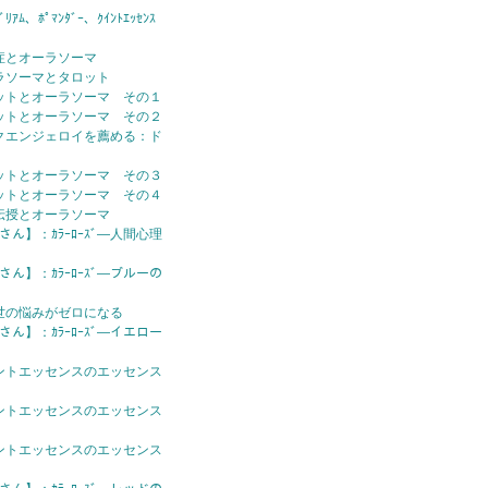
ｱﾑ、ﾎﾟﾏﾝﾀﾞｰ、ｸｲﾝﾄｴｯｾﾝｽ
症とオーラソーマ
ラソーマとタロット
ットとオーラソーマ その１
ットとオーラソーマ その２
クエンジェロイを薦める：ド
ットとオーラソーマ その３
ットとオーラソーマ その４
伝授とオーラソーマ
さん】：ｶﾗｰﾛｰｽﾞ—人間心理
さん】：ｶﾗｰﾛｰｽﾞ—ブルーの
世の悩みがゼロになる
さん】：ｶﾗｰﾛｰｽﾞ—イエロー
ントエッセンスのエッセンス
ントエッセンスのエッセンス
ントエッセンスのエッセンス