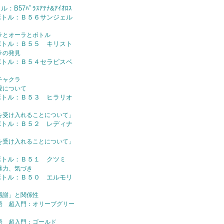
B57ﾊﾟﾗｽｱﾃﾅ&ｱｲｵﾛｽ
ボトル：Ｂ５６サンジェル
ラとオーラとボトル
ボトル：Ｂ５５ キリスト
ラの発見
ボトル：Ｂ５４セラピスベ
チャクラ
愛について
ボトル：Ｂ５３ ヒラリオ
を受け入れることについて」
ボトル：Ｂ５２ レディナ
を受け入れることについて」
ボトル：Ｂ５１ クツミ
暴力、気づき
ボトル：Ｂ５０ エルモリ
感謝」と関係性
語 超入門：オリーブグリー
語 超入門：ゴールド