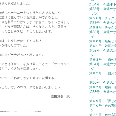
嫁さんを紹介しました。
第54号 今週ボトル：
第55号 今週の
自然にハーモニーをつくりだす方であること。
マン
の立場に立っていつも気遣いができること。
第５６号 チャク
ースを相手に分けてしまいすぎて、ちょっと苦しく
第57号 今週の
で、どうぞ花婿さんは、そんなところを、気遣って
第５８号 チャク
いったことをスピーチしたと思います。
第59号 今週の
イ
方は、もうお分かりですよね？
第６０号 嫉妬と
トを持った方でした。
第６１号 嫉妬と
第62号 今週の
分のスピーチだったと思います。
ン
第６３号 「自分
ソーマとは何か？ を振り返ることで、「オーラソー
第64号 今週の
伝えていく方法を探求します。
ダ
第６５号 「自分
マについてわかりやすく簡潔に説明する」
（２）
第66号 今週の
をしたい方、PPSコースでお会いしましょう。
第６７号 虐待、
第68号 今週の
ヤ
雅美 記
第６９号 「愛と
第７０号 色の言
ン
○…………○…………
第７１号 色の言