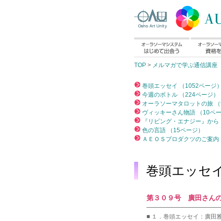
TOP
>
メルマガで学ぶ通信講座
巻頭エッセイ （1052ページ
今週のボトル （224ページ）
オーラソーマタロットの旅 （
ヴィッキーさん物語 （10ペ
『リビング・エナジー』から 
色の言語 （15ページ）
ＡＥＯＳプロダクツのご案内 
巻頭エッセ
第３０９号 廣田さんの｢ﾊﾟｰ
━━━━━━━━━━━━
■ １．巻頭エッセイ：廣田