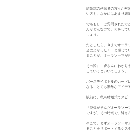
結婚式の列席者の方々が対
い方も、なかにはあまり興
でももし、ご質問された方
んがどんな方で、何をして
しょう。
だとしたら、今までオーラ
当によかった！ と感じて
ることが、オーラソーマが
その際に、皆さんにわかり
していくといいでしょう。
バースデイボトルのカード
なる、とても素敵なアイデ
以前に、私も結婚式でスピ
「花嫁が学んだオーラソー
ですが、その時点で、皆さ
そこで、まずオーラソーマ
ることをサポートするシス