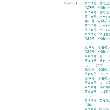
第７２号 色の言
第73号 今週の
第７４号 色の言
第７５号 ハート
第76号 今週ﾎﾞ
第７７号 ハート
第７８号 ハー
第７９号 私は在る (
第80号 今週の
トル
第81号 今週の
第82号 今週の
第８３号 色。 
第８４号 見るこ
と。 その２
第85号 今週の
第８６号 コーラ
第87号 今週の
第８８号 人生を
第９０号 魂の庭
第９２号 人は変え
ージ
第９４号 自分を
関連
第９６号 関係性