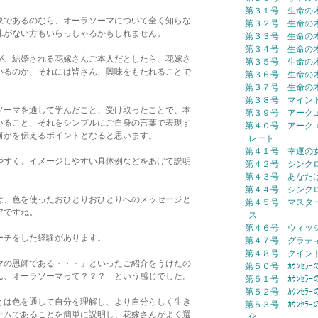
第３１号 生命の
象であるのなら、オーラソーマについて全く知らな
第３２号 生命の
味がない方もいらっしゃるかもしれません。
第３３号 生命の
第３４号 生命の
が、結婚される花嫁さんご本人だとしたら、花嫁さ
第３５号 生命の
いるのか、それには皆さん、興味をもたれることで
第３６号 生命の
第３７号 生命の
第３８号 マイン
ソーマを通して学んだこと、受け取ったことで、本
第３９号 アーク
いること、それをシンプルにご自身の言葉で表現す
第４０号 アーク
何かを伝えるポイントとなると思います。
レート
第４１号 幸運の
やすく、イメージしやすい具体例などをあげて説明
第４２号 シンク
第４３号 あなた
第４４号 シンク
は、色を使ったおひとりおひとりへのメッセージと
第４５号 マスタ
アですね。
ス
第４６号 ウィッ
ーチをした経験があります。
第４７号 グラテ
第４８号 クイン
マの恩師である・・・」といったご紹介をうけたの
第５０号 ｶｳﾝｾﾗｰ
ん、オーラソーマって？？？ という感じでした。
第５１号 ｶｳﾝｾﾗ
第５２号 ｶｳﾝｾﾗｰ
とは色を通して自分を理解し、より自分らしく生き
第５３号 ｶｳﾝｾﾗｰ
テムであることを簡単に説明し、花嫁さんがよく選
化