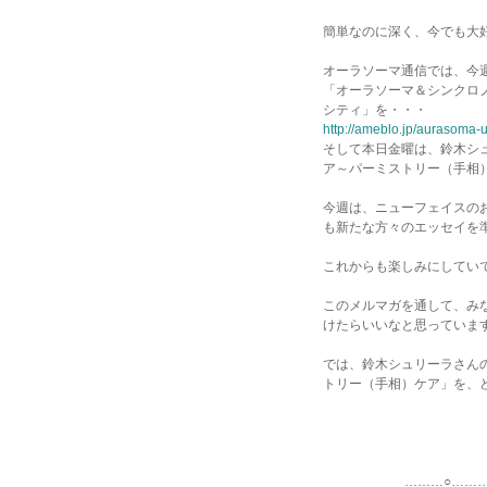
簡単なのに深く、今でも大
オーラソーマ通信では、今
「オーラソーマ＆シンクロ
シティ」を・・・
http://ameblo.jp/aurasoma-
そして本日金曜は、鈴木シ
ア～パーミストリー（手相
今週は、ニューフェイスの
も新たな方々のエッセイを
これからも楽しみにしてい
このメルマガを通して、み
けたらいいなと思っていま
では、鈴木シュリーラさん
トリー（手相）ケア」を、
えつ
………○…………○