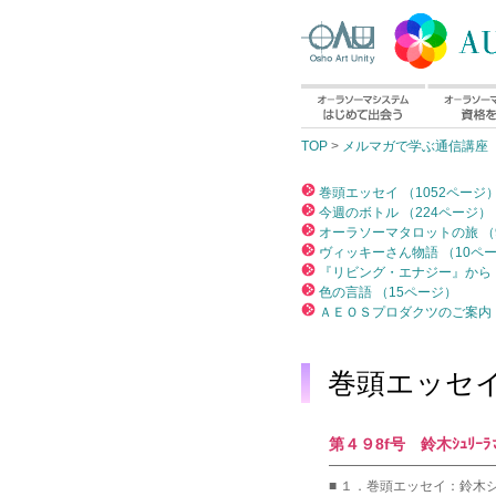
TOP
>
メルマガで学ぶ通信講座
巻頭エッセイ （1052ページ
今週のボトル （224ページ）
オーラソーマタロットの旅 （
ヴィッキーさん物語 （10ペ
『リビング・エナジー』から 
色の言語 （15ページ）
ＡＥＯＳプロダクツのご案内 
巻頭エッセ
第４９8f号 鈴木ｼｭﾘｰﾗさん
━━━━━━━━━━━━
■ １．巻頭エッセイ：鈴木