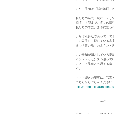
また、手相は「脳の地図」
私たちの過去・現在・そし
感情、才能まで、多くの情
私たちの手に、まさに握ら
いちばん身近であって、で
この両手に、探している真
るで「青い鳥」のようだと
この神秘が隠されている場
イントエッセンスを使って
にとって恩寵とも思える癒
す。
・・・続きの記事は、写真
こちらからごらんください↓
http://ameblo.jp/aurasoma-
………○…………○