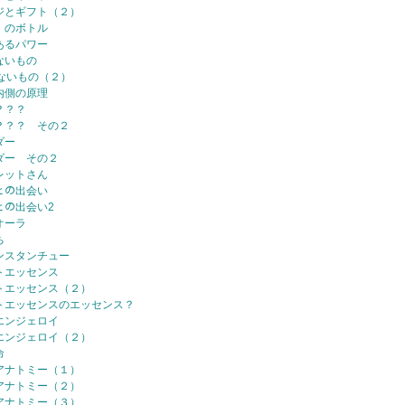
ジとギフト（２）
、のボトル
あるパワー
ないもの
ないもの（２）
内側の原理
？？？
？？？ その２
ダー
ダー その２
レットさん
ﾏとの出会い
ﾏとの出会い2
オーラ
ち
ンスタンチュー
トエッセンス
トエッセンス（２）
トエッセンスのエッセンス？
エンジェロイ
エンジェロイ（２）
命
アナトミー（１）
アナトミー（２）
アナトミー（３）