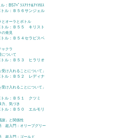
B57ﾊﾟﾗｽｱﾃﾅ&ｱｲｵﾛｽ
ボトル：Ｂ５６サンジェル
ラとオーラとボトル
ボトル：Ｂ５５ キリスト
ラの発見
ボトル：Ｂ５４セラピスベ
チャクラ
愛について
ボトル：Ｂ５３ ヒラリオ
を受け入れることについて」
ボトル：Ｂ５２ レディナ
を受け入れることについて」
ボトル：Ｂ５１ クツミ
暴力、気づき
ボトル：Ｂ５０ エルモリ
感謝」と関係性
語 超入門：オリーブグリー
語 超入門：ゴールド