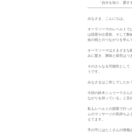
「自分を知り、愛するケア～
━━━━━━━━━━━━
みなさま、こんにちは。
オーラソーマのレベル１で
は惑星や占星術、そして数
命の樹とのつながりを学ん
オーラソーマはさまざまな
みに驚き、興味と探究はつ
そのさらなる可能性として
うです。
みなさまはご存じでしたか
今回の鈴木シュリーラさん
ながりを持っている』と言
私もレベル１の授業で行っ
ムのマッサージの気持ちよ
えてます。
手の平にはたくさんの情報