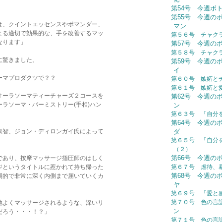
第54号 今週ボトル：
第55号 今週の
は、クイントエッセンスやポマンダー、
マン
よる適切で効果的な、手を改善するマッ
第５６号 チャク
なります」
第57号 今週の
第５８号 チャク
に驚きました。
第59号 今週の
イ
ーマプロダクツで？？
第６０号 嫉妬と
第６１号 嫉妬と
オーラソーマティーチャーズ２コースを
第62号 今週の
ラソーマ・パーミストリー(手相)ハン
ン
第６３号 「自分
第64号 今週の
叡智、ジョン・ディロンガイ氏によって
ダ
第６５号 「自分
（２）
第66号 今週の
であり、按摩マッサージ指圧師のはしく
ジというタイトルに惹かれて持ち帰った
第６７号 虐待、
第68号 今週の
期的で非常に深く内側まで届いていくカ
ヤ
第６９号 「愛と
第７０号 色の言
地よくマッサージされるような、深いリ
ン
だろう・・・！？」
第７１号 色の言