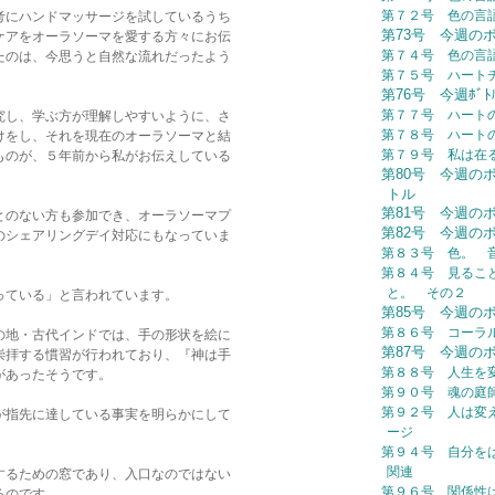
第７２号 色の言
考にハンドマッサージを試しているうち
第73号 今週の
ケアをオーラソーマを愛する方々にお伝
第７４号 色の言
たのは、今思うと自然な流れだったよう
第７５号 ハート
第76号 今週ﾎﾞ
第７７号 ハート
究し、学ぶ方が理解しやすいように、さ
第７８号 ハー
けをし、それを現在のオーラソーマと結
第７９号 私は在る (
ものが、５年前から私がお伝えしている
第80号 今週の
トル
第81号 今週の
とのない方も参加でき、オーラソーマプ
第82号 今週の
のシェアリングデイ対応にもなっていま
第８３号 色。 
第８４号 見るこ
と。 その２
っている」と言われています。
第85号 今週の
第８６号 コーラ
の地・古代インドでは、手の形状を絵に
第87号 今週の
崇拝する慣習が行われており、『神は手
第８８号 人生を
があったそうです。
第９０号 魂の庭
第９２号 人は変え
が指先に達している事実を明らかにして
ージ
第９４号 自分を
関連
するための窓であり、入口なのではない
第９６号 関係性
るのです。