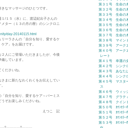
第３１号 生命の
好きなマッサージのひとつです。
第３２号 生命の
第３３号 生命の
週１/１５（水）に、渡辺妃出子さんの
第３４号 生命の
ノメター（１３の月の暦）のシンクロニ
第３５号 生命の
第３６号 生命の
unity/day-20140115.html
第３７号 生命の
ュリーラさんの「自分を知り、愛するケ
第３８号 マイン
）ケア」をお届けです。
第３９号 アーク
第４０号 アーク
お２人にご登場いただきましたが、今後
レート
準備しています。
第４１号 幸運の
第４２号 シンク
てくださいね。
第４３号 あなた
第４４号 シンク
なさまに新たなわくわくをお伝えしてい
第４５号 マスタ
す。
ス
第４６号 ウィッ
の「自分を知り、愛するケア～パーミス
第４７号 グラテ
どうぞお楽しみくださいね。
第４８号 クイン
第５０号 ｶｳﾝｾﾗｰ
こ 記
第５１号 ｶｳﾝｾﾗ
第５２号 ｶｳﾝｾﾗｰ
第５３号 ｶｳﾝｾﾗｰ
…………○………
化