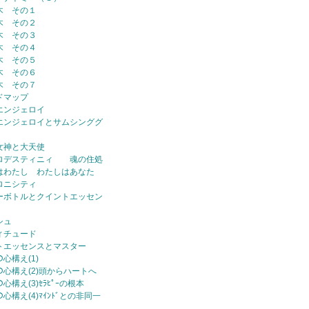
木 その１
木 その２
木 その３
木 その４
木 その５
木 その６
木 その７
ドマップ
エンジェロイ
エンジェロイとサムシンググ
女神と大天使
ロデスティニィ 魂の住処
はわたし わたしはあなた
ロニシティ
ーボトルとクイントエッセン
シュ
ィチュード
トエッセンスとマスター
の心構え(1)
ｰの心構え(2)頭からハートへ
の心構え(3)ｾﾗﾋﾟｰの根本
の心構え(4)ﾏｲﾝﾄﾞとの非同一