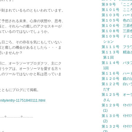
第９９号 「ここ
第１０１号 ここ
が刻まれているものともいわれています。
第１０３号 ハー
第１０５号 色の
て予想される未来、心身の状態や、思考、
第１０６号 三原
報と、それらへの癒しのアクセスキーが
第１０８号 三原
れているのではないでしょうか。
第１０９号 ドミ
ション
も日ごろ、その存在を気にもしていない
第１１１号 フラ
実と癒しの機会があるとしたら・・・ま
第１１３号 精油
思いませんか？
第１回
第１１４号 バタ
所に、オーラソーマプロダクツ、主にク
1回
行うケアは、オーラソーマを愛する方々
第１１６号 ハー
しのツールではないかと私は思っていま
第１２０号 鏡の
第１２２号 白い
だす
とともにブログにて掲載。
第１２５号 オー
さん
unity/entry-11751840111.html
第１２９号 ｲｸｨﾘﾌﾞﾘ
(1)
第１３０号 ｲｸｲﾘﾌﾞﾘ
…………○………
(2)
第１３２号 ｲｸｲﾘﾌﾞﾘ
(3)