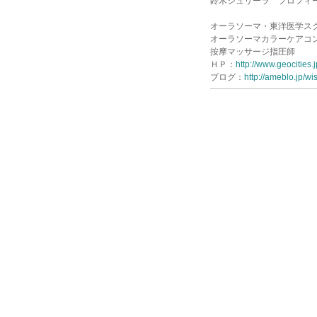
鈴木シュリーラ プロフィ
オーラソーマ・東洋医学ス
オーラソーマカラーケアコ
按摩マッサージ指圧師
ＨＰ：
http://www.geocities.
ブログ：
http://ameblo.jp/wi