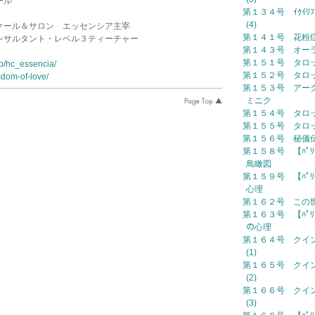
ール
第１３４号 ｲｸｲﾘﾌﾞﾘ
(4)
クール＆サロン エッセンシア主宰
第１４１号 花粉
ンサルタント・レベル３ティーチャー
第１４３号 オー
第１５１号 タロ
jp/hc_essencia/
第１５２号 タロ
sdom-of-love/
第１５３号 アー
ミニク
第１５４号 タロ
第１５５号 タロ
第１５６号 秘儀
第１５８号 【ﾊﾟﾘ
鳥瞰図
第１５９号 【ﾊﾟﾘ
心理
第１６２号 この
第１６３号 【ﾊﾟﾘ
の心理
第１６４号 クイ
(1)
第１６５号 クイ
(2)
第１６６号 クイ
(3)