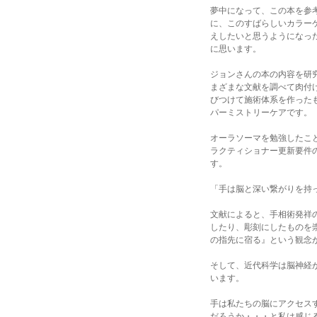
夢中になって、この本を参
に、このすばらしいカラー
えしたいと思うようになっ
に思います。
ジョンさんの本の内容を研
まざまな文献を調べて肉付
びつけて施術体系を作った
パーミストリーケアです。
オーラソーマを勉強したこ
ラクティショナー更新要件
す。
「手は脳と深い繋がりを持
文献によると、手相術発祥
したり、彫刻にしたものを
の指先に宿る』という観念
そして、近代科学は脳神経
います。
手は私たちの脳にアクセス
だろうか・・・と私は感じ