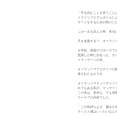
「手を読むことを習うこと
イクイリブリアムボトルに
サージをするための助けに
この一文を読んだ時、本当
手を改善する？ オーラソ
６年前、英国デヴオーラで
受講した時に出会った、オー
ドマッサージの本。
オーラソーマアカデミーの
著されたものです。
オーラソーマティーチャー
れでもある私が、マッサー
この本は、意外な、でも画
ラーケアの内容でした。
「この気持ちよさ、脳を心
ラックス感はいったいなん