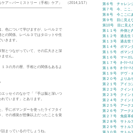
パーミストリー（手相）ケア」 （2014,1/17）
第６号 チャレン
━━━━━━━━━━━━━━━━━━
第７号 今、ここ
第８号 今ここに
第９号 目に見え
第10号 目に見え
は、色について学びますが、レベル２で
第１１号 外側と
秘との関係、レベル３ではタロットや生
第１２号 過去生
でいきます。
第１３号 過去世
第１４号 ポマン
叡智とつながっていて、その広大さと深
第１５号 ポマン
きません。
第１６号 マーガ
第１７号 ｵｰﾗｿｰ
、１３の月の暦、手相との関係もあるよ
第１８号 ｵｰﾗｿｰ
第１９号 デヴ・
第２０号 よりみ
？
第２１号 アイコ
第２２号 クイン
のエッセイのなかで「『手は脳と深いつ
第２３号 クイン
われています」とあります。
第２４号 クイン
第２５号 アーク
た、手にポマンダーを使ったライフタイ
第２６号 アーク
さ、その感覚が想像以上だったことを覚
第２７号 免疫革
第２８号 サトル
第２９号 サトル
が詰まっているのでしょうね。
第３０号 サトル