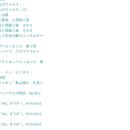
ろのウイルス」
ろのウィルス（２）
トは鏡
三原色、と四苦八苦
色と四楽八楽 その１
色と四楽八楽 その２
ニク先生の数のコンサルテー
ワーエッセンス 第１回
とハーブ、アロマテラピー
フライ＆シーエッセンス 第
ト・イン・ビジネス
法則
ライオン「私は誰か」を見い
ラソーマとの対話 by ゆら
ｱﾑ、ﾎﾟﾏﾝﾀﾞｰ、ｸｲﾝﾄｴｯｾﾝｽ
ｱﾑ、ﾎﾟﾏﾝﾀﾞｰ、ｸｲﾝﾄｴｯｾﾝｽ
ｱﾑ、ﾎﾟﾏﾝﾀﾞｰ、ｸｲﾝﾄｴｯｾﾝｽ