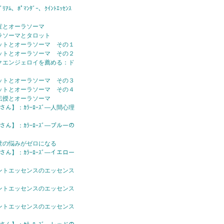
ｱﾑ、ﾎﾟﾏﾝﾀﾞｰ、ｸｲﾝﾄｴｯｾﾝｽ
症とオーラソーマ
ラソーマとタロット
ットとオーラソーマ その１
ットとオーラソーマ その２
クエンジェロイを薦める：ド
ットとオーラソーマ その３
ットとオーラソーマ その４
伝授とオーラソーマ
さん】：ｶﾗｰﾛｰｽﾞ—人間心理
さん】：ｶﾗｰﾛｰｽﾞ—ブルーの
世の悩みがゼロになる
さん】：ｶﾗｰﾛｰｽﾞ—イエロー
ントエッセンスのエッセンス
ントエッセンスのエッセンス
ントエッセンスのエッセンス