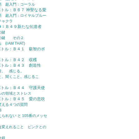
語 超入門：コーラル
ボトル：Ｂ６７ 神聖なる愛
語 超入門：ロイヤルブルー
チャクラ
ﾄﾙ：Ｂ４９新たな伝達者
の鍵
トの鍵 その２
I AM THAT)
ボトル：Ｂ４１ 叡智のボ
ボトル：Ｂ４２ 収穫
ボトル：Ｂ４３ 創造性
音。 感じる。
と。聞くこと。感じるこ
ボトル：Ｂ４４ 守護天使
ルの領域とストレス
ボトル：Ｂ４５ 愛の息吹
変える４つの質問
師
られない と 105番のメッセ
は変えれること ピンクとの
は鏡