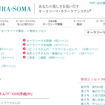
TOP
|
会社
「オーラソーマ通信」
>
巻頭エッセイ
）
オーラソーマ大辞典 （81ページ）
オーラソーマ豆知識 （17ページ）
97ページ）
パビットラさんの「フラワーエッセンス」 （128ページ）
ージ）
並木ユリ子さんの「食物のヒーリング」 （19ページ）
（3ページ）
ご意見・ご感想 （690ページ）
（76ページ）
巻頭エッセイ IN
イ
創刊号 発刊の辞
第２号 魂のセラ
｢ﾊﾟｰﾐｽﾄﾘ(手相)ｹｱ｣
第３号 人生の目
━━━━━━━━━━━━━━━━━━
第４号 魂に出会
シュリーラさんの
第５号 チャレン