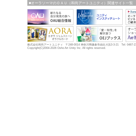
■オーラソーマのＯＡＵ（和尚アートユニティ）関連サイト一覧
株式会社和尚アートユニティ 〒248-0014 神奈川県鎌倉市由比ガ浜3-3-21 Tel: 0467-23-5683
Copyright(C)2004-2026 Osho Art Unity Inc. All rights reserved.