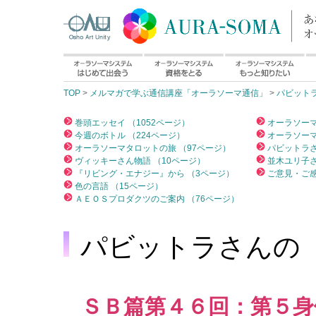
TOP
>
メルマガで学ぶ通信講座「オーラソーマ通信」
>
パビット
巻頭エッセイ （1052ページ）
オーラソーマ
今週のボトル （224ページ）
オーラソーマ
オーラソーマタロットの旅 （97ページ）
パビットラさ
ヴィッキーさん物語 （10ページ）
並木ユリ子さ
『リビング・エナジー』から （3ページ）
ご意見・ご感
色の言語 （15ページ）
ＡＥＯＳプロダクツのご案内 （76ページ）
パビットラさんの
ＳＢ篇第４６回：第５身