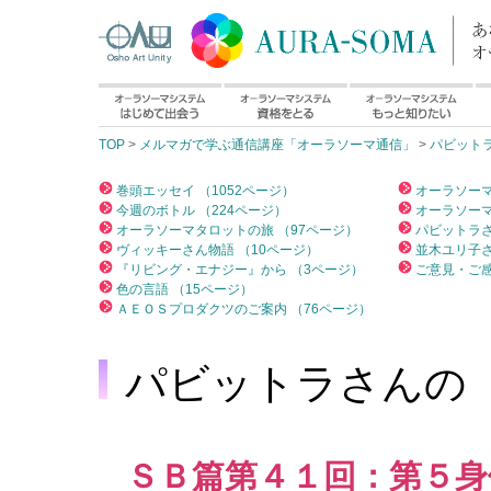
TOP
>
メルマガで学ぶ通信講座「オーラソーマ通信」
>
パビット
巻頭エッセイ （1052ページ）
オーラソーマ
今週のボトル （224ページ）
オーラソーマ
オーラソーマタロットの旅 （97ページ）
パビットラさ
ヴィッキーさん物語 （10ページ）
並木ユリ子さ
『リビング・エナジー』から （3ページ）
ご意見・ご感
色の言語 （15ページ）
ＡＥＯＳプロダクツのご案内 （76ページ）
パビットラさんの
ＳＢ篇第４１回：第５身