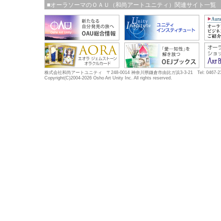
■オーラソーマのＯＡＵ（和尚アートユニティ）関連サイト一覧
株式会社和尚アートユニティ 〒248-0014 神奈川県鎌倉市由比ガ浜3-3-21 Tel: 0467-23-5683
Copyright(C)2004-2026 Osho Art Unity Inc. All rights reserved.