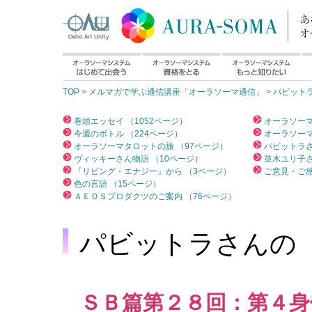
TOP
>
メルマガで学ぶ通信講座「オーラソーマ通信」
>
パビット
巻頭エッセイ （1052ページ）
オーラソーマ
今週のボトル （224ページ）
オーラソーマ
オーラソーマタロットの旅 （97ページ）
パビットラさ
ヴィッキーさん物語 （10ページ）
並木ユリ子さ
『リビング・エナジー』から （3ページ）
ご意見・ご感
色の言語 （15ページ）
ＡＥＯＳプロダクツのご案内 （76ページ）
パビットラさんの
ＳＢ篇第２８回：第４身