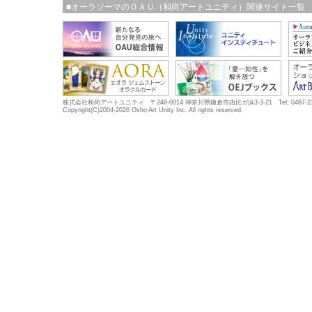
■オーラソーマのＯＡＵ（和尚アートユニティ）関連サイト一覧
株式会社和尚アートユニティ 〒248-0014 神奈川県鎌倉市由比ガ浜3-3-21 Tel: 0467-23-5683
Copyright(C)2004-2026 Osho Art Unity Inc. All rights reserved.