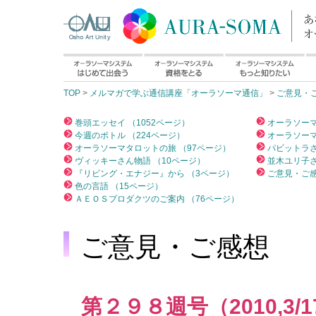
TOP
>
メルマガで学ぶ通信講座「オーラソーマ通信」
>
ご意見・
巻頭エッセイ （1052ページ）
オーラソーマ
今週のボトル （224ページ）
オーラソーマ
オーラソーマタロットの旅 （97ページ）
パビットラさ
ヴィッキーさん物語 （10ページ）
並木ユリ子さ
『リビング・エナジー』から （3ページ）
ご意見・ご感
色の言語 （15ページ）
ＡＥＯＳプロダクツのご案内 （76ページ）
ご意見・ご感想
第２９８週号（2010,3/1