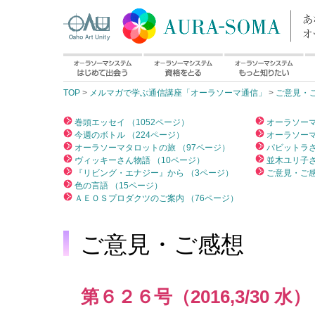
TOP
>
メルマガで学ぶ通信講座「オーラソーマ通信」
>
ご意見・
巻頭エッセイ （1052ページ）
オーラソーマ
今週のボトル （224ページ）
オーラソーマ
オーラソーマタロットの旅 （97ページ）
パビットラさ
ヴィッキーさん物語 （10ページ）
並木ユリ子さ
『リビング・エナジー』から （3ページ）
ご意見・ご感
色の言語 （15ページ）
ＡＥＯＳプロダクツのご案内 （76ページ）
ご意見・ご感想
第６２６号（2016,3/30 水）