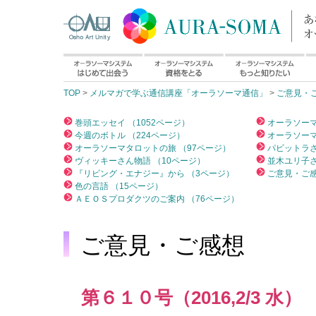
TOP
>
メルマガで学ぶ通信講座「オーラソーマ通信」
>
ご意見・
巻頭エッセイ （1052ページ）
オーラソーマ
今週のボトル （224ページ）
オーラソーマ
オーラソーマタロットの旅 （97ページ）
パビットラさ
ヴィッキーさん物語 （10ページ）
並木ユリ子さ
『リビング・エナジー』から （3ページ）
ご意見・ご感
色の言語 （15ページ）
ＡＥＯＳプロダクツのご案内 （76ページ）
ご意見・ご感想
第６１０号（2016,2/3 水）