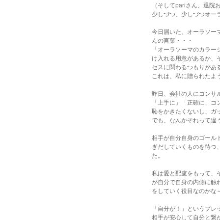
（そしてpariさん、退院
少しづつ、少しづつオーラ
今日届いた、オーラソーマ
んの言葉・・・
「オーラソーマのカラーシ
け入れる用意があるか、そ
セスに関わるつもりがある
これは、私に贈られたよう
昨日、会社の人にコンサル
「上手に」「正確に」コン
恥をかきたくないし、ガッ
でも、なんかそれって違
相手が自分自身のゴールド
ぎだしていくものを待つ、
た。
私は愛と配慮をもって、そ
が自分で自身の内側に触れ
をしていく役目なのかな～
「自分が！」というプレッ
相手が安心して自分と繋が