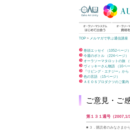
TOP
>
メルマガで学ぶ通信講座
巻頭エッセイ （1052ページ
今週のボトル （224ページ）
オーラソーマタロットの旅 （
ヴィッキーさん物語 （10ペ
『リビング・エナジー』から 
色の言語 （15ページ）
ＡＥＯＳプロダクツのご案内 
ご意見・ご
第１３１週号（2007,1/
━━━━━━━━━━━━
■ ３．購読者のみなさまか