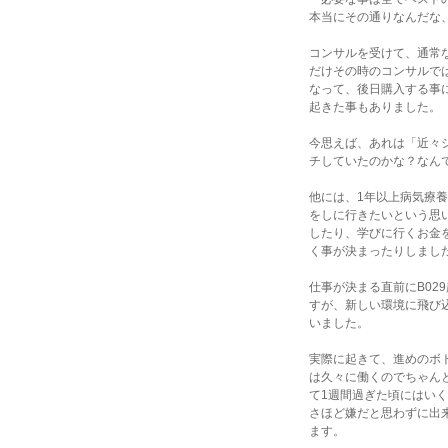
本当にその通りなんだな、
コンサルを受けて、通常な
だけその時のコンサルでは
なって、後日購入する事に
起きた事もありました。
今思えば、あれは「近々シ
チしていたのかな？なん
他には、1年以上病気療養
をしに行きたいという思い
したり、学びに行くお金を
く事が決まったりしまし
仕事が決まる直前にB02
すが、新しい環境に飛び込
いました。
実際に起きて、進めのボト
は久々に働くのでちゃんと
て1週間過ぎた頃にはいく
さほど嫌だと思わずに出来
ます。