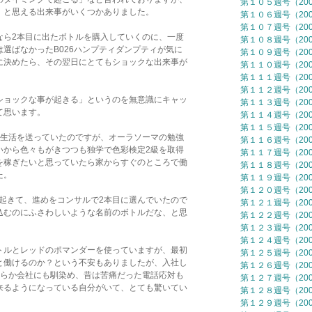
第１０５週号（2006
と思える出来事がいくつかありました。
第１０６週号（2006
第１０７週号（2006
ら2本目に出たボトルを購入していくのに、一度
第１０８週号（2006
選ばなかったB026ハンプティダンプティが気に
第１０９週号（2006
決めたら、その翌日にとてもショックな出来事が
第１１０週号（2006
第１１１週号（2006
第１１２週号（2006
ョックな事が起きる」というのを無意識にキャッ
第１１３週号（2006
て思います。
第１１４週号（2006
第１１５週号（2006
生活を送っていたのですが、オーラソーマの勉強
第１１６週号（2006
から色々もがきつつも独学で色彩検定2級を取得
第１１７週号（2006
稼ぎたいと思っていたら家からすぐのところで働
第１１８週号（2006
た。
第１１９週号（2006
第１２０週号（2006
9起きて、進めをコンサルで2本目に選んでいたので
第１２１週号（2006
むのにふさわしいような名前のボトルだな、と思
第１２２週号（2006
第１２３週号（2006
第１２４週号（2006
ルとレッドのポマンダーを使っていますが、最初
第１２５週号（2006
働けるのか？という不安もありましたが、入社し
第１２６週号（2006
らか会社にも馴染め、昔は苦痛だった電話応対も
第１２７週号（2006
るようになっている自分がいて、とても驚いてい
第１２８週号（2006
第１２９週号（2006