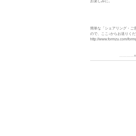
お楽しみに。
尚
簡単な「シェアリング・ご
ので、ここ↓からお送りく
http://www.formzu.com/for
…………○…………