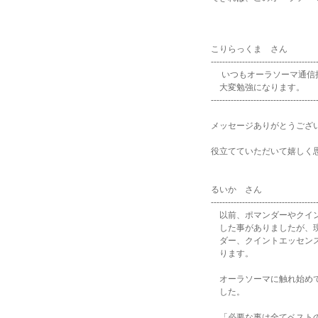
こりらっくま さん
-------------------------------------
いつもオーラソーマ通信拝
大変勉強になります。
-------------------------------------
メッセージありがとうござ
役立てていただいて嬉しく
るいか さん
-------------------------------------
以前、ポマンダーやクイン
した事がありましたが、現
ダー、クイントエッセンス
ります。
オーラソーマに触れ始めて
した。
「必要な事は全てベストの