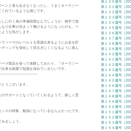
第１３０週号（2006
ーンと落ち込まなくなったし、うまくオーラソー
第１３１週号（2007
くれているような感じです。
第１３２週号（2007
第１３３週号（2007
しに行く為の準備段階なんでしょうが、独学で資
第１３４週号（2007
なり仕事が決まって働けるようになったのも、ベ
第１３５週号（2007
ような気がします。
第１３６週号（2007
第１３７週号（2007
ラソーマのレベル１を受講出来るようにお金を貯
第１３８週号（2007
ディングを強化して揺るぎにくくなるように進ん
第１３９週号（2007
第１４０週号（2007
第１４１週号（2007
ーマ製品を使って体験してみたり、『オーラソー
第１４２週号（2007
出来る範囲で知識を深めていきたいです。
第１４３週号（2007
---------------------------------
第１４４週号（2007
第１４５週号（2007
がとうございます。
第１４６週号（2007
第１４７週号（2007
生のサポートとなっていてくれるようで、嬉しく思
第１４８週号（2007
第１４９週号（2007
第１５０週号（2007
センスの特集、勉強になっているならよかったです。
第１５１週号（2007
第１５２週号（2007
てみましょう。
第１５３週号（2007
第１５４週号（2007