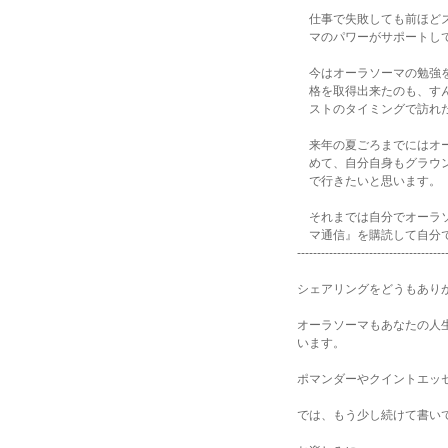
仕事で失敗しても前ほどズ
マのパワーがサポートして
今はオーラソーマの勉強を
格を取得出来たのも、すん
ストのタイミングで訪れた
来年の夏ごろまでにはオー
めて、自分自身もグラウン
で行きたいと思います。
それまでは自分でオーラソ
マ通信』を購読して自分で
-------------------------------------
シェアリングをどうもあり
オーラソーマもあなたの人
います。
ポマンダーやクイントエッ
では、もう少し続けて書い