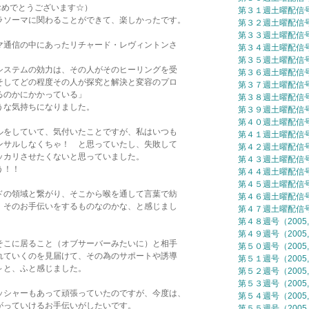
おめでとうございます☆）
第３１週土曜配信号（
ソーマに関わることができて、楽しかったです。
第３２週土曜配信号（
第３３週土曜配信号（
通信の中にあったリチャード・レヴィントンさ
第３４週土曜配信号（
第３５週土曜配信号（
ステムの効力は、その人がそのヒーリングを受
第３６週土曜配信号（
してどの程度その人が探究と解決と変容のプロ
第３７週土曜配信号（
のかにかかっている」
第３８週土曜配信号（
な気持ちになりました。
第３９週土曜配信号（
第４０週土曜配信号（
をしていて、気付いたことですが、私はいつも
第４１週土曜配信号（
サルしなくちゃ！ と思っていたし、失敗して
第４２週土曜配信号（
カリさせたくないと思っていました。
第４３週土曜配信号（
う！！
第４４週土曜配信号（
第４５週土曜配信号（
の領域と繋がり、そこから喉を通して言葉で紡
第４６週土曜配信号（
そのお手伝いをするものなのかな、と感じまし
第４７週土曜配信号（
第４８週号（2005,
第４９週号（2005,
こに居ること（オブサーバーみたいに）と相手
第５０週号（2005,
ていくのを見届けて、その為のサポートや誘導
第５１週号（2005,
と、ふと感じました。
第５２週号（2005,
第５３週号（2005,
シャーもあって頑張っていたのですが、今度は、
第５４週号（2005,
っていけるお手伝いがしたいです。
第５５週号（2005,