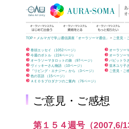
TOP
>
メルマガで学ぶ通信講座「オーラソーマ通信」
>
ご意見・
巻頭エッセイ （1052ページ）
オーラソーマ
今週のボトル （224ページ）
オーラソーマ
オーラソーマタロットの旅 （97ページ）
パビットラさ
ヴィッキーさん物語 （10ページ）
並木ユリ子さ
『リビング・エナジー』から （3ページ）
ご意見・ご感
色の言語 （15ページ）
ＡＥＯＳプロダクツのご案内 （76ページ）
ご意見・ご感想
第１５４週号（2007,6/1