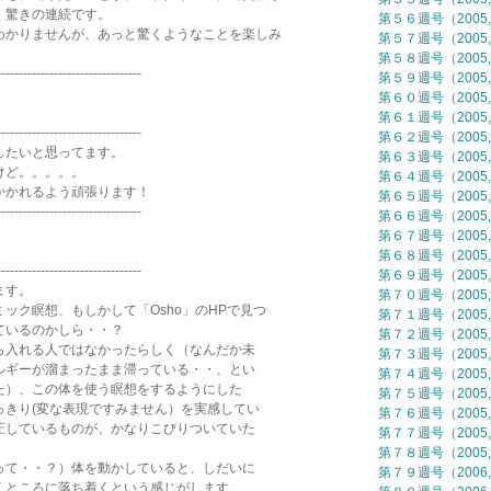
、驚きの連続です。
第５６週号（2005,
かりませんが、あっと驚くようなことを楽しみ
第５７週号（2005,
第５８週号（2005,
---------------------------------
第５９週号（2005,
第６０週号（2005,
第６１週号（2005,
---------------------------------
第６２週号（2005,
たいと思ってます。
第６３週号（2005,
けど。。。。。
第６４週号（2005,
かれるよう頑張ります！
第６５週号（2005,
---------------------------------
第６６週号（2005,
第６７週号（2005,
第６８週号（2005,
---------------------------------
第６９週号（2005,
ます。
第７０週号（2005,
ク瞑想、もしかして「Osho」のHPで見つ
第７１週号（2005,
いるのかしら・・？
第７２週号（2005,
入れる人ではなかったらしく（なんだか未
第７３週号（2005,
ギーが溜まったまま滞っている・・、とい
第７４週号（2005,
）、この体を使う瞑想をするようにした
第７５週号（2005,
きり(変な表現ですみません）を実感してい
第７６週号（2005,
しているものが、かなりこびりついていた
第７７週号（2005,
第７８週号（2005,
て・・？）体を動かしていると、しだいに
第７９週号（2006,
ところに落ち着くという感じがします。