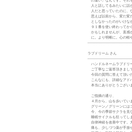
の違い」なんです。それを
人と話してるみたいに話が
人だと思っていたのに、
思えば以前から、変だ変だ
としなかったのがいけな
９１番を使い終わってから
かもしれませんが、直感が
に。より明晰に。心の軽や
-------------------------------------
ラブドリーム さん
-------------------------------------
ハンドルネームラブドリ
ご丁寧なご返答頂きまして
今回の質問に答えて頂いた
こんなにも、詳細なアドバ
本当にありがとうござい
ご指摘の通り、
４月から、山を歩いてい
グリーン／グリーンにはゴ
今、今の季節サクラを見な
睡眠サイクルも狂ってしま
自律神経を改善中です。大
痛も、少しづつ薬が手放