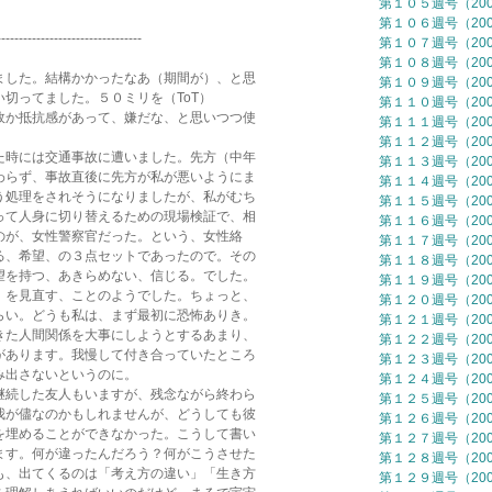
第１０５週号（2006
第１０６週号（2006
---------------------------------
第１０７週号（2006
第１０８週号（2006
した。結構かかったなあ（期間が）、と思
第１０９週号（2006
切ってました。５０ミリを（ToT）
第１１０週号（2006
か抵抗感があって、嫌だな、と思いつつ使
第１１１週号（2006
第１１２週号（2006
時には交通事故に遭いました。先方（中年
第１１３週号（2006
らず、事故直後に先方が私が悪いようにま
第１１４週号（2006
処理をされそうになりましたが、私がむち
第１１５週号（2006
て人身に切り替えるための現場検証で、相
第１１６週号（2006
が、女性警察官だった。という、女性絡
第１１７週号（2006
、希望、の３点セットであったので。その
第１１８週号（2006
を持つ、あきらめない、信じる。でした。
第１１９週号（2006
を見直す、ことのようでした。ちょっと、
第１２０週号（2006
い。どうも私は、まず最初に恐怖ありき。
第１２１週号（2006
た人間関係を大事にしようとするあまり、
第１２２週号（2006
あります。我慢して付き合っていたところ
第１２３週号（2006
出さないというのに。
第１２４週号（2006
続した友人もいますが、残念ながら終わら
第１２５週号（2006
が儘なのかもしれませんが、どうしても彼
第１２６週号（2006
埋めることができなかった。こうして書い
第１２７週号（2006
す。何が違ったんだろう？何がこうさせた
第１２８週号（2006
、出てくるのは「考え方の違い」「生き方
第１２９週号（2006