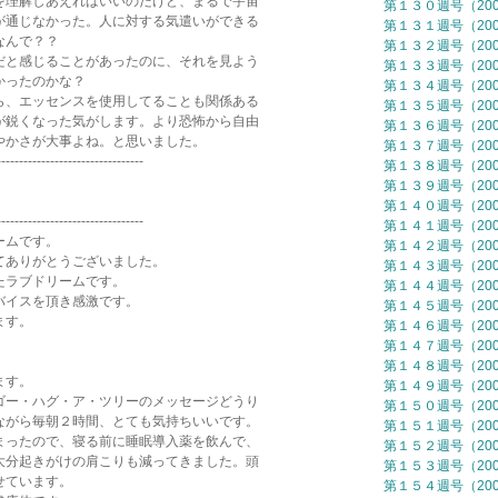
理解しあえればいいのだけど、まるで宇宙
第１３０週号（2006
通じなかった。人に対する気遣いができる
第１３１週号（2007
なんで？？
第１３２週号（2007
と感じることがあったのに、それを見よう
第１３３週号（2007
かったのかな？
第１３４週号（2007
、エッセンスを使用してることも関係ある
第１３５週号（2007
鋭くなった気がします。より恐怖から自由
第１３６週号（2007
かさが大事よね。と思いました。
第１３７週号（2007
---------------------------------
第１３８週号（2007
第１３９週号（2007
第１４０週号（2007
---------------------------------
第１４１週号（2007
ームです。
第１４２週号（2007
ありがとうございました。
第１４３週号（2007
ラブドリームです。
第１４４週号（2007
イスを頂き感激です。
第１４５週号（2007
ます。
第１４６週号（2007
第１４７週号（2007
第１４８週号（2007
ます。
第１４９週号（2007
ー・ハグ・ア・ツリーのメッセージどうり
第１５０週号（2007
がら毎朝２時間、とても気持ちいいです。
第１５１週号（2007
ったので、寝る前に睡眠導入薬を飲んで、
第１５２週号（2007
分起きがけの肩こりも減ってきました。頭
第１５３週号（2007
せています。
第１５４週号（2007