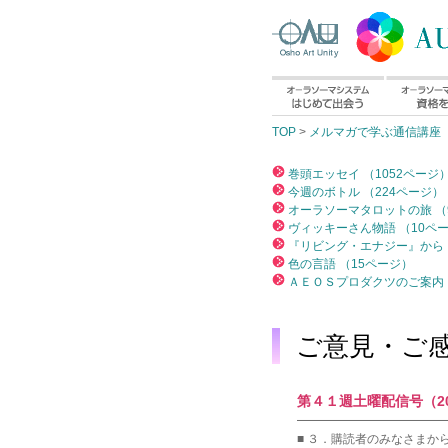
TOP
>
メルマガで学ぶ通信講座
巻頭エッセイ （1052ページ
今週のボトル （224ページ）
オーラソーマタロットの旅 （
ヴィッキーさん物語 （10ペ
『リビング・エナジー』から 
色の言語 （15ページ）
ＡＥＯＳプロダクツのご案内 
ご意見・ご
第４１週土曜配信号（200
━━━━━━━━━━━━
■ ３．購読者のみなさまか