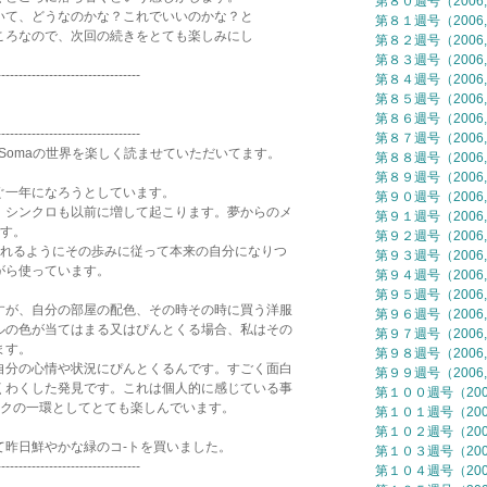
第８０週号（2006,
て、どうなのかな？これでいいのかな？と
第８１週号（2006,
ろなので、次回の続きをとても楽しみにし
第８２週号（2006,
第８３週号（2006,
---------------------------------
第８４週号（2006,
第８５週号（2006,
第８６週号（2006,
---------------------------------
第８７週号（2006,
 Somaの世界を楽しく読ませていただいてます。
第８８週号（2006,
第８９週号（2006,
一年になろうとしています。
第９０週号（2006,
シンクロも以前に増して起こります。夢からのメ
第９１週号（2006,
す。
第９２週号（2006,
れるようにその歩みに従って本来の自分になりつ
第９３週号（2006,
がら使っています。
第９４週号（2006,
第９５週号（2006,
が、自分の部屋の配色、その時その時に買う洋服
第９６週号（2006,
の色が当てはまる又はぴんとくる場合、私はその
第９７週号（2006,
ます。
第９８週号（2006,
分の心情や状況にぴんとくるんです。すごく面白
第９９週号（2006,
わくした発見です。これは個人的に感じている事
第１００週号（2006
クの一環としてとても楽しんでいます。
第１０１週号（2006
第１０２週号（2006
昨日鮮やかな緑のコ-トを買いました。
第１０３週号（2006
---------------------------------
第１０４週号（2006