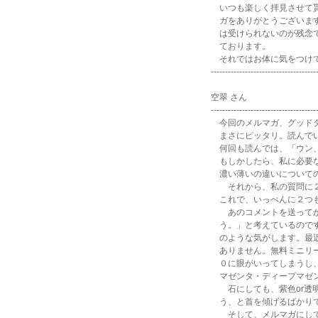
いつも楽しく拝見させて貰
ガをありがとうございます
は受けられないのが残念で
ております。
それではお体に気をつけて
-------------------------------------
空翠 さん
-------------------------------------
今回のメルマガ、グッドタ
まさにピッタリ。読んでい
何回も読んでは、「ウン、
もしかしたら、私に必要な
濃い薄いの違いについての
それから、私の質問に２
これで、いっぺんに２つも
あのコメントを送ってか
う。」と考えているのです
のような気がします。最近
ありません。無料ミニリー
０に眼がいってしまうし、
マゼンタ・ディープマゼン
石にしても、紫色or透明
う、と首を傾げるばかり
そして、メルマガにして