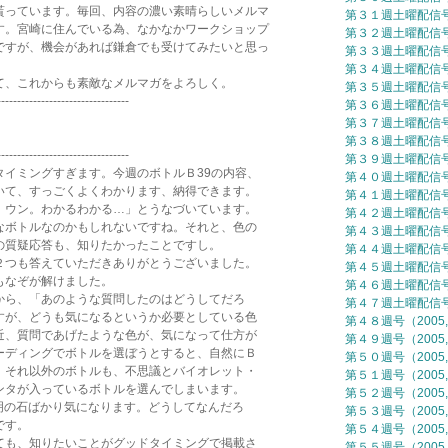
っています。毎回、内容の濃い素晴らしいメルマ
第３１週土曜配信号（
。宮崎に住んでいる為、なかなかワークショップ
第３２週土曜配信号（
すが、機会があれば鎌倉でも受けてみたいと思っ
第３３週土曜配信号（
第３４週土曜配信号（
、これからも素敵なメルマガをよろしく。
第３５週土曜配信号（
---------------------------------
第３６週土曜配信号（
第３７週土曜配信号（
第３８週土曜配信号（
---------------------------------
第３９週土曜配信号（
イミングすぎます。今週のボトルＢ39の内容、
第４０週土曜配信号（
て、すっごくよくわかります、納得できます。
第４１週土曜配信号（
ウン。わかるわかる…」とうなづいています。
第４２週土曜配信号（
ボトルなのかもしれないですね。それと、色の
第４３週土曜配信号（
質疑応答も、知りたかったことですし。
第４４週土曜配信号（
つも答えていただきありがとうございました。
第４５週土曜配信号（
なぞが解けました。
第４６週土曜配信号（
ら、「あのような質問したのはどうしてだろ
第４７週土曜配信号（
が、どうも気になるというか必要としている色
第４８週号（2005,
、質問であげたような色が、気になって仕方が
第４９週号（2005,
ディングでボトルを選ぼうとすると、自然にＢ
第５０週号（2005,
それ以外のボトルも、不思議とバイオレット・
第５１週号（2005,
タが入っているボトルを選んでしまいます。
第５２週号（2005,
の石ばかり気になります。どうしてなんだろ
第５３週号（2005,
です。
第５４週号（2005,
も、知りたいことがグッドタイミングで掲載さ
第５５週号（2005,