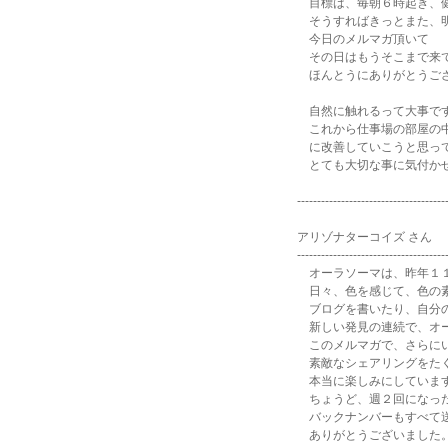
目標は、毎朝６時起き、
そうすればきっとまた、明
今日のメルマガ頂いて
その日はもうそこまで来て
ほんとうにありがとうご
自然に触れるって大事で
これから仕事場の部屋の中
に改善していこうと思っ
とても大切な事に気付かせ
-------------------------------------
アリゾナターコイズ さん
-------------------------------------
オーラソーマは、昨年１１
日々、色を感じて、色の素
ブログを書いたり、自分の
新しい発見の連続で、オー
このメルマガで、さらに
素敵なシェアリングをた
本当に楽しみにしていま
ちょうど、週２回になった
バックナンバーもすべて
ありがとうございました