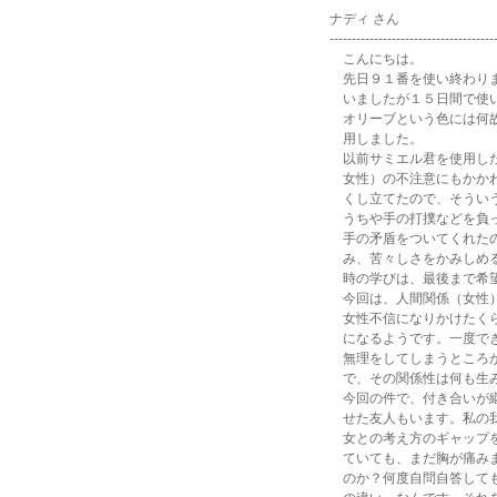
ナディ さん
-------------------------------------
こんにちは。
先日９１番を使い終わりま
いましたが１５日間で使い
オリーブという色には何故
用しました。
以前サミエル君を使用した
女性）の不注意にもかかわ
くし立てたので、そういう
うちや手の打撲などを負っ
手の矛盾をついてくれたの
み、苦々しさをかみしめる
時の学びは、最後まで希望
今回は、人間関係（女性）
女性不信になりかけたくら
になるようです。一度でき
無理をしてしまうところが
で、その関係性は何も生み
今回の件で、付き合いが継
せた友人もいます。私の我
女との考え方のギャップを
ていても、まだ胸が痛みま
のか？何度自問自答しても