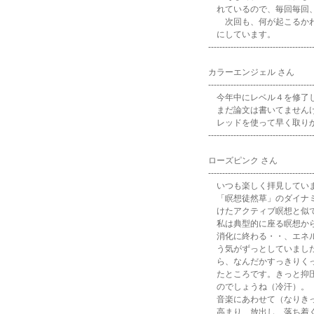
れているので、毎回毎回
次回も、何が起こるかわ
にしています。
-------------------------------------
カラーエンジェル さん
-------------------------------------
今年中にレベル４を修了し
まだ論文は書いてません
レッドを使って早く取りか
-------------------------------------
ローズピンク さん
-------------------------------------
いつも楽しく拝見してい
「瞑想徒然草」のダイナミッ
けたアクティブ瞑想と似て
私は典型的に座る瞑想から
消化に終わる・・、エネル
う気がずっとしていました
ら、なんだかすっきりくっ
たところです。きっと抑圧
のでしょうね（冷汗）。
音楽にあわせて（なりきっ
高まり、放出し、落ち着く