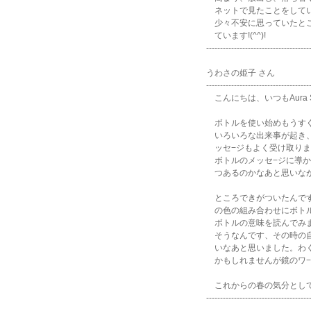
ネットで見たことをしてい
少々不安に思っていたとこ
ています!(^^)!
-------------------------------------
うわさの姫子 さん
-------------------------------------
こんにちは、いつもAura
ボトルを使い始めもうすぐ
いろいろな出来事が起き、
ッセ−ジもよく受け取りま
ボトルのメッセ−ジに導か
つあるのかなあと思いな
ところできがついたんです
の色の組み合わせにボトル
ボトルの意味を読んでみ
そうなんです、その時の自
いなあと思いました。わく
かもしれませんが鏡のワ−
これからの春の気分として
-------------------------------------