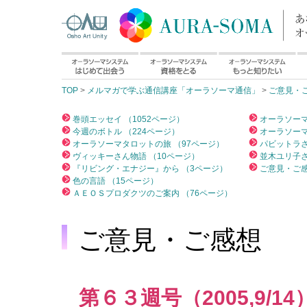
TOP
>
メルマガで学ぶ通信講座「オーラソーマ通信」
>
ご意見・
巻頭エッセイ （1052ページ）
オーラソーマ
今週のボトル （224ページ）
オーラソーマ
オーラソーマタロットの旅 （97ページ）
パビットラさ
ヴィッキーさん物語 （10ページ）
並木ユリ子さ
『リビング・エナジー』から （3ページ）
ご意見・ご感
色の言語 （15ページ）
ＡＥＯＳプロダクツのご案内 （76ページ）
ご意見・ご感想
第６３週号（2005,9/14