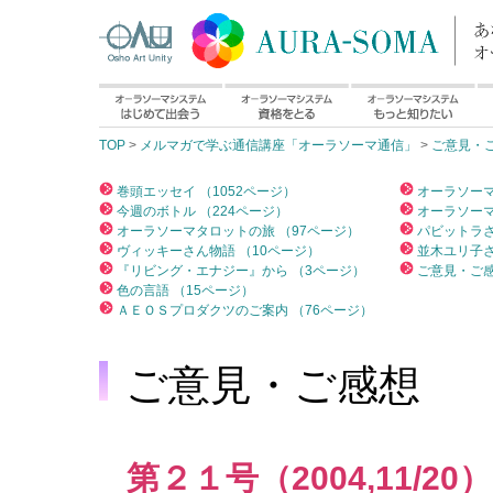
TOP
>
メルマガで学ぶ通信講座「オーラソーマ通信」
>
ご意見・
巻頭エッセイ （1052ページ）
オーラソーマ
今週のボトル （224ページ）
オーラソーマ
オーラソーマタロットの旅 （97ページ）
パビットラさ
ヴィッキーさん物語 （10ページ）
並木ユリ子さ
『リビング・エナジー』から （3ページ）
ご意見・ご感
色の言語 （15ページ）
ＡＥＯＳプロダクツのご案内 （76ページ）
ご意見・ご感想
第２１号（2004,11/20）