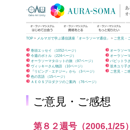
TOP
>
メルマガで学ぶ通信講座「オーラソーマ通信」
>
ご意見・
巻頭エッセイ （1052ページ）
オーラソーマ
今週のボトル （224ページ）
オーラソーマ
オーラソーマタロットの旅 （97ページ）
パビットラさ
ヴィッキーさん物語 （10ページ）
並木ユリ子さ
『リビング・エナジー』から （3ページ）
ご意見・ご感
色の言語 （15ページ）
ＡＥＯＳプロダクツのご案内 （76ページ）
ご意見・ご感想
第８２週号（2006,1/25