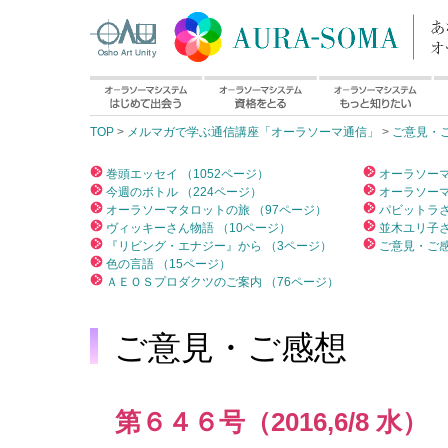
TOP
>
メルマガで学ぶ通信講座「オーラソーマ通信」
>
ご意見・
巻頭エッセイ （1052ページ）
オーラソーマ
今週のボトル （224ページ）
オーラソーマ
オーラソーマタロットの旅 （97ページ）
パビットラさ
ヴィッキーさん物語 （10ページ）
並木ユリ子さ
『リビング・エナジー』から （3ページ）
ご意見・ご感
色の言語 （15ページ）
ＡＥＯＳプロダクツのご案内 （76ページ）
ご意見・ご感想
第６４６号（2016,6/8 水）