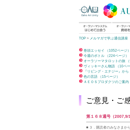
TOP
>
メルマガで学ぶ通信講座
巻頭エッセイ （1052ページ
今週のボトル （224ページ）
オーラソーマタロットの旅 （
ヴィッキーさん物語 （10ペ
『リビング・エナジー』から 
色の言語 （15ページ）
ＡＥＯＳプロダクツのご案内 
ご意見・ご
第１６８週号（2007,9/
━━━━━━━━━━━━
■ ３．購読者のみなさまか