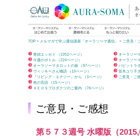
TOP
>
メルマガで学ぶ通信講座「オーラソーマ通信」
>
ご意見・
巻頭エッセイ （1052ページ）
オーラソーマ
今週のボトル （224ページ）
オーラソーマ
オーラソーマタロットの旅 （97ページ）
パビットラさ
ヴィッキーさん物語 （10ページ）
並木ユリ子さ
『リビング・エナジー』から （3ページ）
ご意見・ご感
色の言語 （15ページ）
ＡＥＯＳプロダクツのご案内 （76ページ）
ご意見・ご感想
第５７３週号 水曜版（2015,6