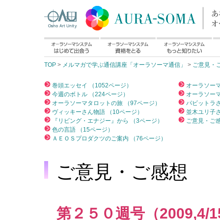
TOP
>
メルマガで学ぶ通信講座「オーラソーマ通信」
>
ご意見・
巻頭エッセイ （1052ページ）
オーラソーマ
今週のボトル （224ページ）
オーラソーマ
オーラソーマタロットの旅 （97ページ）
パビットラさ
ヴィッキーさん物語 （10ページ）
並木ユリ子さ
『リビング・エナジー』から （3ページ）
ご意見・ご感
色の言語 （15ページ）
ＡＥＯＳプロダクツのご案内 （76ページ）
ご意見・ご感想
第２５０週号（2009,4/1