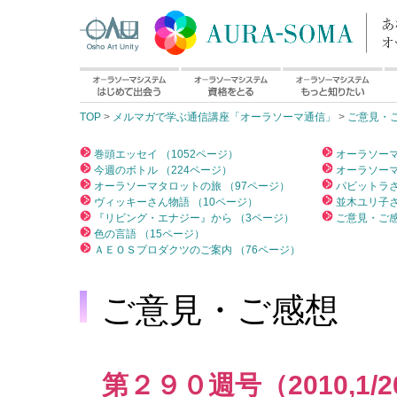
TOP
>
メルマガで学ぶ通信講座「オーラソーマ通信」
>
ご意見・
巻頭エッセイ （1052ページ）
オーラソーマ
今週のボトル （224ページ）
オーラソーマ
オーラソーマタロットの旅 （97ページ）
パビットラさ
ヴィッキーさん物語 （10ページ）
並木ユリ子さ
『リビング・エナジー』から （3ページ）
ご意見・ご感
色の言語 （15ページ）
ＡＥＯＳプロダクツのご案内 （76ページ）
ご意見・ご感想
第２９０週号（2010,1/2