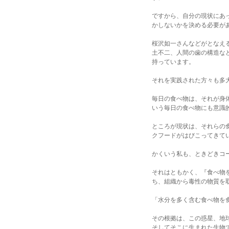
ですから、自分の現状にあ
かしないかを決める必要が
桜沢如一さんなどがとなえ
土不二、人間の歯の構造な
持っています。
それを実践された方々も多
毎日の食べ物は、それが身
いう毎日の食べ物にも意識
ところが現状は、それらの
クフードがはびこってきて
かくいう私も、ときどきコ
それはともかく、『食べ物
ち、組織から毒性の物質を
「水分を多く含む食べ物を
その根拠は、この惑星、地
そしてそこに生まれた生物