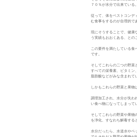
７０％が水分で出来ている
従って、体をベストコンデ
む食事をするのが合理的で
現にそうすることで、健康
う実績もおおくある、との
この要件を満たしている食
です。
そしてこれらの二つの野菜
すべての栄養素、ビタミン
脂肪酸などがみな含まれて
しかもこれらの野菜と果物
調理加工され、水分が失わ
い食べ物になってしまって
そしてこれらの野菜や果物
を浄化、すなわち解毒する
水分だったら、水道水やペ
でもそれだと野菜や果物が