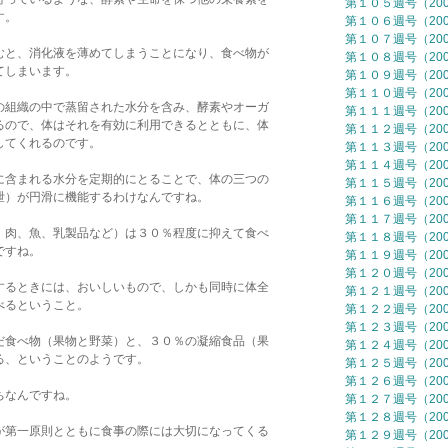
第１０５週号（2006
す。
第１０６週号（2006
第１０７週号（2006
むと、消化液を薄めてしまうことになり、食べ物が
第１０８週号（2006
てしまいます。
第１０９週号（2006
第１１０週号（2006
の組織の中で蒸留された水分を含み、酵素やオーガ
第１１１週号（2006
るので、体はそれを有効に利用できるとともに、体
第１１２週号（2006
してくれるのです。
第１１３週号（2006
第１１４週号（2006
に含まれる水分を定期的にとることで、体の三つの
第１１５週号（2006
泄）が円滑に機能するわけなんですね。
第１１６週号（2006
第１１７週号（2006
、肉、魚、乳製品など）は３０％程度に抑えて食べ
第１１８週号（2006
ですね。
第１１９週号（2006
第１２０週号（2006
するときには、おいしいもので、しかも同時に体全
第１２１週号（2006
べるということ。
第１２２週号（2006
第１２３週号（2006
だ食べ物（果物と野菜）と、３０％の凝縮食品（果
第１２４週号（2006
る、ということのようです。
第１２５週号（2006
第１２６週号（2006
ちなんですね。
第１２７週号（2006
第１２８週号（2006
が第一原則とともに食事の際には大切になってくる
第１２９週号（2006