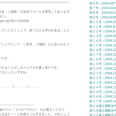
━━━━━━━━━━━━━━━━━━━━━━━
第６号（2004,8/0
第７号（2004,8/1
意見・ご感想」の送信フォームを用意してあります
第８号（2004,8/2
ださい。
第９号（2004,8/2
mgen.cgi?ID=7332598
第１０号（2004,9
第１１号（2004,9/
していただくことで、多くの人も学びがあることと
第１２号（2004,9/
第１３号（2004,9/
第１４号（2004,10
「シェアリング・ご意見・ご感想」などありがとう
第１５号（2004,10
第１６号（2004,10
第１７号（2004,10
ーです。
第１８号（2004,10
第１９号（2004,11
できることがこのメルマガを書く喜びです。
第２０号（2004,11
マガにしたいですね。
第２１号（2004,11
第２２号（2004,11
第２３号（2004,12
○…………○…………
第２４号（2004,12
第２５号（2004,12
第２６号（2004,12
第２７号（2005,1/
---------------------------------
第２８週土曜配信号（
e』の各論その１『３つのプロセス』をお書きくださり
第２９週土曜配信号（
るほど～！と何度もうなずきました。それにして
第３０週土曜配信号（