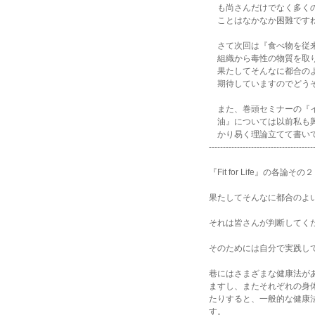
も尚さんだけでなく多くの
ことはなかなか困難です
さて次回は『食べ物を従来
組織から毒性の物質を取り
果たしてそんなに都合のよ
期待していますのでどうぞ
また、巻頭セミナーの『イ
油』については以前私も興
かり易く理論立てて書いて
-------------------------------------
『Fit for Life』の各論その２
果たしてそんなに都合のよ
それは皆さんが判断してく
そのためには自分で実践し
巷にはさまざまな健康法が
ますし、またそれぞれの身
たりすると、一般的な健康
す。