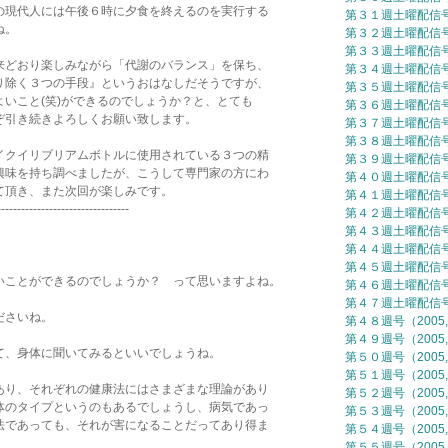
現代人には午後６時に夕食を終えるのを実行する
第３１週土曜配信号（
ね。
第３２週土曜配信号（
第３３週土曜配信号（
どおり楽しみながら「代謝のバランス」を保ち、
第３４週土曜配信号（
除く３つの手段』というおはなしだそうですが、
第３５週土曜配信号（
いこと(笑)ができるのでしょうか？と、とても
第３６週土曜配信号（
引き続きよろしくお願い致します。
第３７週土曜配信号（
第３８週土曜配信号（
クイリブリアムボトルに使用されている３つの精
第３９週土曜配信号（
味を持ち調べましたが、こうして専門家の方にわ
第４０週土曜配信号（
頂き、また次回が楽しみです。
第４１週土曜配信号（
---------------------------------
第４２週土曜配信号（
第４３週土曜配信号（
第４４週土曜配信号（
第４５週土曜配信号（
いことができるのでしょうか？ って思いますよね。
第４６週土曜配信号（
第４７週土曜配信号（
ださいね。
第４８週号（2005,
第４９週号（2005,
て、身体に聞いてみるといいでしょうね。
第５０週号（2005,
第５１週号（2005,
あり、それぞれの健康法にはさまざまな理論があり
第５２週号（2005,
体のタイプというのもあるでしょうし、病気であっ
第５３週号（2005,
法であっても、それが害になることだってあり得ま
第５４週号（2005,
第５５週号（2005,