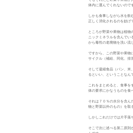
体内に運んでくれないので
しかも食事しながら水を飲
正しく消化されるのを妨げ
ところが野菜や果物は植物
ニックミネラルを含んでい
から毒性の老廃物を洗い流
ですから、この野菜や果物
サイクル（補給、同化、排
そして凝縮食品（パン、米
るといい、ということなん
これをまとめると、食事を
体の要求にかなうものを食
それは７０％の水分を含ん
物と野菜以外のもの）を取
しかしこれだけでは片手落
そこで次に述べる第二原則