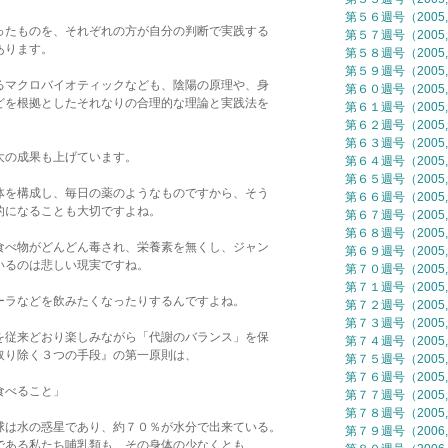
第５６週号（2005,
ったものを、それぞれの方が自分の判断で実践する
第５７週号（2005,
あります。
第５８週号（2005,
第５９週号（2005,
るマクロバイオティックなども、陰陽の原理や、身
第６０週号（2005,
どを根拠としたそれなりの合理的な理論と実践法を
第６１週号（2005,
第６２週号（2005,
第６３週号（2005,
大の成果も上げています。
第６４週号（2005,
第６５週号（2005,
体を構成し、毎日の薬のようなものですから、そう
第６６週号（2005,
的になることも大切ですよね。
第６７週号（2005,
第６８週号（2005,
食べ物がどんどん毒され、栄養素を無くし、ジャン
第６９週号（2005,
いるのは悲しい現実ですね。
第７０週号（2005,
第７１週号（2005,
ーラなどを飲みたくなったりするんですよね。
第７２週号（2005,
第７３週号（2005,
を従来どおり楽しみながら「代謝のバランス」を保
第７４週号（2005,
取り除く３つの手段』の第一原則は、
第７５週号（2005,
第７６週号（2005,
食べること」
第７７週号（2005,
第７８週号（2005,
球は水の惑星であり、約７０％が水分で出来ている。
第７９週号（2006,
である私たち哺乳類も、その身体の少なくとも