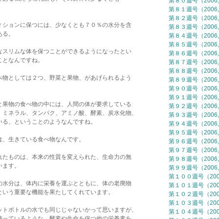
第８０週号（2006,
。
第８１週号（2006,
第８２週号（2006,
ィションに保つには、少なくとも７０％の水分を含
第８３週号（2006,
ある。
第８４週号（2006,
第８５週号（2006,
なスリムな体を保つことができるようになったとい
第８６週号（2006,
ことなんですね。
第８７週号（2006,
第８８週号（2006,
べ物としては２つ、野菜と果物、があげられるよう
第８９週号（2006,
第９０週号（2006,
第９１週号（2006,
と果物の食べ物の中には、人間の体が要求している
第９２週号（2006,
、ミネラル、タンパク、アミノ酸、酵素、炭水化物、
第９３週号（2006,
いる、ということのようなんですね。
第９４週号（2006,
第９５週号（2006,
は、生きている食べ物なんです。
第９６週号（2006,
第９７週号（2006,
れたものは、本来の性質を変えられた、生命力の無
第９８週号（2006,
います。
第９９週号（2006,
第１００週号（2006
の水分は、体内に栄養を運ぶとともに、体の老廃物
第１０１週号（2006
という重要な機能を果たしてくれています。
第１０２週号（2006
第１０３週号（2006
ットボトルの水でも同じじゃないかって思いますが、
第１０４週号（2006
持っているような、酵素や生命を保つ他の栄養素を