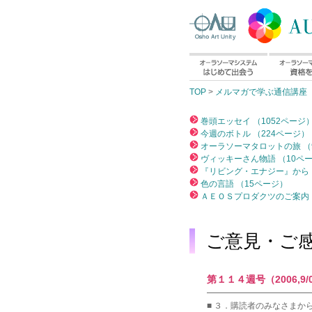
TOP
>
メルマガで学ぶ通信講座
巻頭エッセイ （1052ページ
今週のボトル （224ページ）
オーラソーマタロットの旅 （
ヴィッキーさん物語 （10ペ
『リビング・エナジー』から 
色の言語 （15ページ）
ＡＥＯＳプロダクツのご案内 
ご意見・ご
第１１４週号（2006,9/
━━━━━━━━━━━━
■ ３．購読者のみなさまか