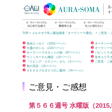
TOP
>
メルマガで学ぶ通信講座「オーラソーマ通信」
>
ご意見・
巻頭エッセイ （1052ページ）
オーラソーマ
今週のボトル （224ページ）
オーラソーマ
オーラソーマタロットの旅 （97ページ）
パビットラさ
ヴィッキーさん物語 （10ページ）
並木ユリ子さ
『リビング・エナジー』から （3ページ）
ご意見・ご感
色の言語 （15ページ）
ＡＥＯＳプロダクツのご案内 （76ページ）
ご意見・ご感想
第５６６週号 水曜版（2015,5