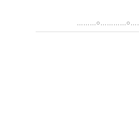
………○…………○………