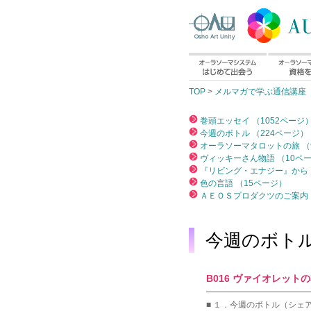
TOP
>
メルマガで学ぶ通信講座
巻頭エッセイ （1052ページ
今週のボトル （224ページ）
オーラソーマタロットの旅 （
ヴィッキーさん物語 （10ペ
『リビング・エナジー』から 
色の言語 （15ページ）
ＡＥＯＳプロダクツのご案内 
今週のボト
B016 ヴァイオレットの衣
━━━━━━━━━━━━
■ １．今週のボトル（シェ