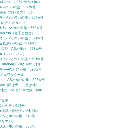
a&Aeolus(ﾊﾟﾗｽｱﾃﾅ&ｱｲｵﾛｽ)
ｲｵﾛｽ—ﾀﾛｯﾄの旅：550w号
elica（ｵﾘｵﾝ & ｱﾝｼﾞｪﾘｶ）
ｼﾞｪﾘｶ—ASとﾀﾛｯﾄの旅：554w号
tia（レディ ポルシャ）
ｬ—ｵｰﾗｿｰﾏとﾀﾛｯﾄの旅：563w号
& Kwan Yin（老子と観音）
ｰﾗｿｰﾏとﾀﾛｯﾄの旅：571w号
 &..(ｻﾅﾄｸﾏﾗ&ｳﾞｨｰﾅｽｸﾏﾗ)
ｨｰﾅｽｸﾏﾗ—ASとﾀﾛｯﾄ：578w号
ohan（マハコハン）
ｰﾗｿｰﾏとﾀﾛｯﾄの旅：581w号
 Hilarion(ｼﾞｭﾜﾙｸｰﾙ&ﾋﾗﾘｵﾝ)
ﾋﾗﾘｵﾝ—ASとﾀﾛｯﾄ旅：590w号
hul（ジュワルクール）
ル—ASとﾀﾛｯﾄの旅：598w号
Heaven..(頭は天に、足は地に）
地に—ASとﾀﾛｯﾄの旅：606
ss（女優）
ﾀﾛｯﾄの旅：614号
e..(神聖ﾅﾙ愛/小ｻｷｺﾄﾉ中ﾉ愛)
ASとﾀﾛｯﾄの旅：640号
（ガブリエル）
ASとﾀﾛｯﾄの旅：670号