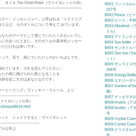
olet Robe（ヴァイオレットの衣）
B001 フィジカルレ
━━━━━━━━━━━━━━━━━━━━━━━
257号
B002 Peace（
カラー・メッセンジャー」と呼ばれる「イクイリブ
B002 ピース：平和
取り上げ、そのボトルについて考えて みています。
B003 Atlant
トル）
あなたのテーマとして感じていただくのもいいでし
B003 アトランティ
ルに出会ったときに、そのボトルの基本的メッセー
B004 Sun bo
いただければ幸いです。
B004 サンボトル—
B005 Sun rise
とって、見て、感じていただくのがいちばんです。
ット）
B005 サンライズ/
秘めています。それを読んでください。
266号
なたの前に掲げられた鏡となることを
B006 Energy B
奇跡を起こすのはあなたなのです」
B006 エナジーボト
B007 Garden o
ラーヒーリング』ヴィッキー・ウォール より
園）
---------------------------------
B007 ゲッセマネの
be（ヴァイオレットの衣）
B008 Anubis（
ucts/equi/B016.html
B008 Anubis（
号
レット シェイクすると：ヴァイオレット
B009 Crystal
---------------------------------
B009 Crystal
アルな向上
B009 クリスタルの洞
号