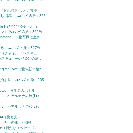
our I（トルバドール I／希望）
 I／希望—ｼｪｱﾘﾝｸﾞの旅：323
ttle I（ｴｼﾞﾌﾟｼｬﾝボトル I）
ボトル I—ｼｪｱﾘﾝｸﾞの旅：326号
the Material...（物質界に生き
る—ｼｪｱﾘﾝｸﾞの旅：327号
escue（チャイルド レスキュー）
レスキュー—ｼｪｱﾘﾝｸﾞの旅：
ing for Love（愛ﾍﾉ新ｼｲ始ﾏ
始まり—ｼｪｱﾘﾝｸﾞの旅：335
's Bottle（再生者のボトル）
トル—小アルカナの旅(1)：
トル—小アルカナの旅(2)：
Light（愛と光）
アルカナの旅：346号
ssage（新たなメッセージ）