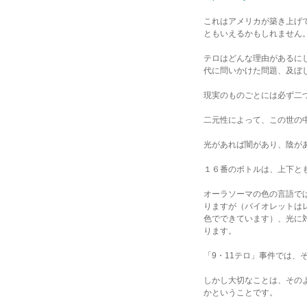
これはアメリカが築き上げ
ともいえるかもしれません
テロはどんな理由があるに
代に問いかけた問題、及ぼ
現実のものごとには必ず二
二元性によって、この世の
光があれば闇があり、陰が
１６番のボトルは、上下と
オーラソーマの色の言語で
りますが（バイオレットは
色でできています）、光に
ります。
「9・11テロ」事件では、
しかし大切なことは、その
かということです。