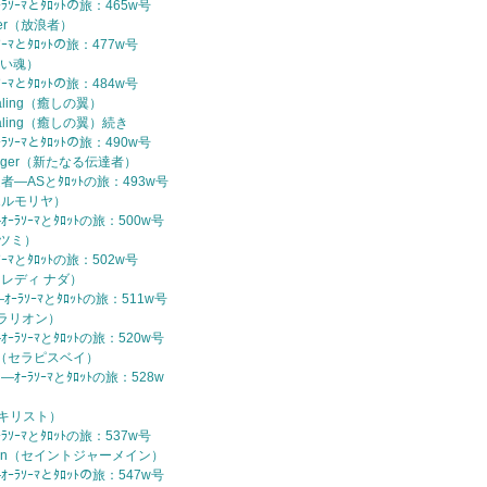
ﾗｿｰﾏとﾀﾛｯﾄの旅：465w号
erer（放浪者）
ｿｰﾏとﾀﾛｯﾄの旅：477w号
（古い魂）
ｿｰﾏとﾀﾛｯﾄの旅：484w号
Healing（癒しの翼）
 Healing（癒しの翼）続き
ﾗｿｰﾏとﾀﾛｯﾄの旅：490w号
senger（新たなる伝達者）
者—ASとﾀﾛｯﾄの旅：493w号
a（エルモリヤ）
ｰﾗｿｰﾏとﾀﾛｯﾄの旅：500w号
（クツミ）
ｿｰﾏとﾀﾛｯﾄの旅：502w号
da（レディ ナダ）
ｵｰﾗｿｰﾏとﾀﾛｯﾄの旅：511w号
n（ヒラリオン）
ｰﾗｿｰﾏとﾀﾛｯﾄの旅：520w号
 Bey（セラピスベイ）
ｵｰﾗｿｰﾏとﾀﾛｯﾄの旅：528w
st（キリスト）
ﾗｿｰﾏとﾀﾛｯﾄの旅：537w号
ermain（セイントジャーメイン）
ﾝ—ｵｰﾗｿｰﾏとﾀﾛｯﾄの旅：547w号