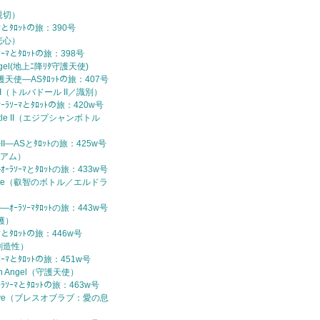
（親切）
ｰﾏとﾀﾛｯﾄの旅：390号
慈悲心）
ｿｰﾏとﾀﾛｯﾄの旅：398号
Angel(地上ﾆ降ﾘﾀ守護天使)
守護天使—ASﾀﾛｯﾄの旅：407号
ur II（トルバドール II／識別）
I—ｵｰﾗｿｰﾏとﾀﾛｯﾄの旅：420w号
 Bottle II（エジプシャンボトル
ﾞﾄﾙII—ASとﾀﾛｯﾄの旅：425w号
イ・アム）
ｰﾗｿｰﾏとﾀﾛｯﾄの旅：433w号
Bottle（叡智のボトル／エルドラ
ｵｰﾗｿｰﾏﾀﾛｯﾄの旅：443w号
収穫）
ｰﾏとﾀﾛｯﾄの旅：446w号
y（創造性）
ｿｰﾏとﾀﾛｯﾄの旅：451w号
dian Angel（守護天使）
ﾗｿｰﾏとﾀﾛｯﾄの旅：463w号
of Love（ブレスオブラブ：愛の息