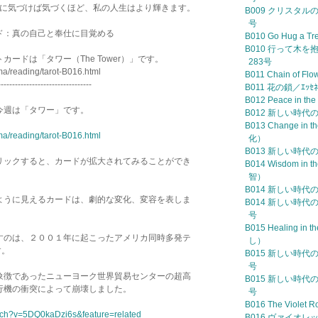
的に気づけば気づくほど、私の人生はより輝きます。
B009 クリスタルの洞
号
ド：真の自己と奉仕に目覚める
B010 Go Hug 
B010 行って木を抱
ードは「タワー（The Tower）」です。
283号
ma/reading/tarot-B016.html
B011 Chain of F
---------------------------------
B011 花の鎖／ｴｯｾﾈ
B012 Peace in
今週は「タワー」です。
B012 新しい時代の
B013 Change in
ma/reading/tarot-B016.html
化）
B013 新しい時代の
リックすると、カードが拡大されてみることができ
B014 Wisdom in
智）
B014 新しい時代の
ように見えるカードは、劇的な変化、変容を表しま
B014 新しい時代の叡
号
B015 Healing i
すのは、２００１年に起こったアメリカ同時多発テ
し）
す。
B015 新しい時代の癒
号
象徴であったニューヨーク世界貿易センターの超高
B015 新しい時代の癒
行機の衝突によって崩壊しました。
号
B016 The Vio
tch?v=5DQ0kaDzi6s&feature=related
B016 ヴァイオレッ