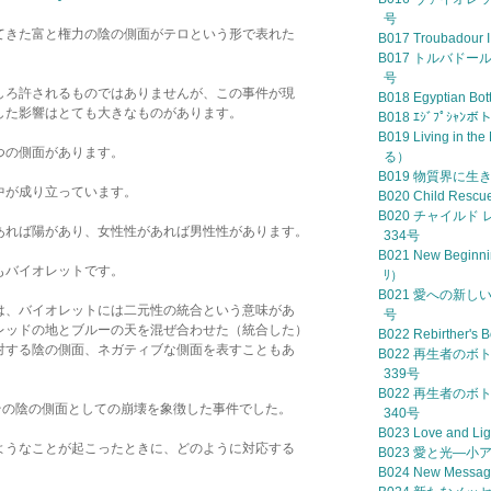
号
てきた富と権力の陰の側面がテロという形で表れた
B017 Troubad
。
B017 トルバドール
号
しろ許されるものではありませんが、この事件が現
B018 Egyptian Bo
した影響はとても大きなものがあります。
B018 ｴｼﾞﾌﾟｼｬﾝ
B019 Living in 
つの側面があります。
る）
B019 物質界に生き
中が成り立っています。
B020 Child R
B020 チャイルド 
あれば陽があり、女性性があれば男性性があります。
334号
B021 New Beginn
もバイオレットです。
ﾘ）
B021 愛への新しい
は、バイオレットには二元性の統合という意味があ
号
レッドの地とブルーの天を混ぜ合わせた（統合した）
B022 Rebirther
対する陰の側面、ネガティブな側面を表すこともあ
B022 再生者のボ
339号
B022 再生者のボ
その陰の側面としての崩壊を象徴した事件でした。
340号
B023 Love and 
ようなことが起こったときに、どのように対応する
B023 愛と光—小
B024 New Me