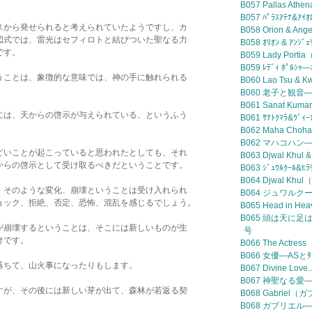
B057 Pallas Athen
B057 ﾊﾟﾗｽｱﾃﾅ&ｱ
スから発せられると考えられていたようですし、カ
B058 Orion & Ang
図式では、雷光はセフィロトと結びついた聖なる力
B058 ｵﾘｵﾝ & ｱﾝ
です。
B059 Lady Por
B059 ﾚﾃﾞｨ ﾎﾟﾙｼ
うことは、象徴的な意味では、神の手に触れられる
B060 Lao Tsu 
B060 老子と観音—ｵ
B061 Sanat Kumara
には、天からの啓示が与えられている、というふう
B061 ｻﾅﾄｸﾏﾗ&ｳﾞ
。
B062 Maha Ch
B062 マハコハン—ｵ
どいことが起こっていると思われたとしても、それ
B063 Djwal Khul &
からの啓示として受け取るべきだということです。
B063 ｼﾞｭﾜﾙｸｰﾙ&
B064 Djwal K
、そのような変化、崩壊ということは受け入れられ
B064 ジュワルクー
ョック、拒絶、否定、恐怖、混乱を感じるでしょう。
B065 Head in 
B065 頭は天に足は
が崩壊するということは、そこには新しいものが生
号
けです。
B066 The Actre
B066 女優—ASと
落ちて、山火事になったりもします。
B067 Divine Lov
B067 神聖なる愛—
すが、その後には新しい芽が出て、森林が若返る契
B068 Gabriel
B068 ガブリエル—