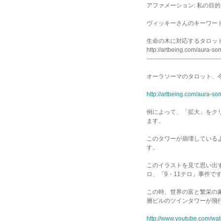
アファメーション: 私の目
ヴィッキーさんのキーワー
生命の木に対応するタロットカ
http://artbeing.com/aura-so
-------------------------------------
オーラソーマのタロット、
http://artbeing.com/aura-so
例によって、「拡大」をク
ます。
このタワーが崩壊している
す。
このイラストを見て思い出
ロ、「9・11テロ」事件で
この時、世界の富と繁栄の
層ビルのツインタワーが飛
http://www.youtube.com/wa