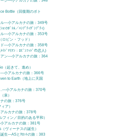
ッセージ—小アルカナの旅：348
cence Bottle（回復期のボト
ボトル—小アルカナの旅：349号
(ｼｮｯｸﾎﾞﾄﾙ／ﾊﾝﾌﾟﾃｨﾀﾞﾝﾌﾟﾃｨ)
ボトル—小アルカナの旅：353号
Hood（ロビン・フッド）
フッド—小アルカナの旅：358号
n(ﾒｲﾄﾞﾏﾘｱﾝ：ﾛﾋﾞﾝﾌｯﾄﾞの恋人)
マリアン—小アルカナの旅：364
and Go（起きて、進め）
め—小アルカナの旅：366号
Heaven to Earth（地上に天国
を..—小アルカナの旅：370号
ain（泉）
カナの旅：376号
ソフィア）
小アルカナの旅：378号
in（ドルフィン／目的のある平和）
—小アルカナの旅：381号
 Venus（ヴィーナスの誕生）
誕生—ASとﾀﾛｯﾄの旅：383