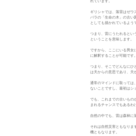
れています。
ギリシャでは、落雷はゼウ
バラの「生命の木」の古い
としても描かれているよう
つまり、雷にうたれるとい
ということを意味します。
ですから、ここにいる男女
に解釈することが可能です
つまり、そこでどんなにひ
は天からの意思であり、天
通常のマインドに取っては
ないことですし、最初はシ
でも、これまでの古いもの
まれるチャンスでもあるわ
自然の中でも、雷は森林に
それは自然災害ともなりま
機ともなります。