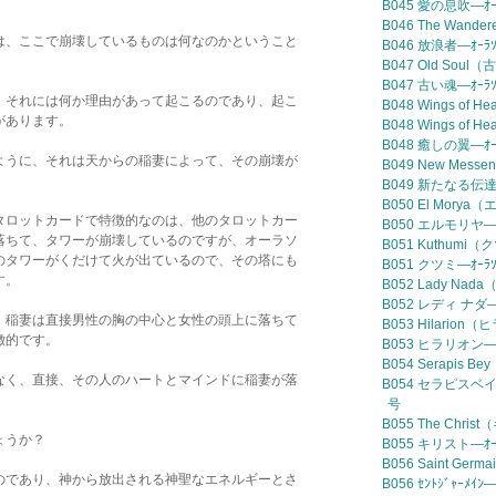
B045 愛の息吹—ｵｰ
B046 The Wand
は、ここで崩壊しているものは何なのかということ
B046 放浪者—ｵｰﾗ
B047 Old Soul
B047 古い魂—ｵｰﾗ
、それには何か理由があって起こるのであり、起こ
B048 Wings of 
があります。
B048 Wings of
B048 癒しの翼—ｵｰ
ように、それは天からの稲妻によって、その崩壊が
B049 New Mes
B049 新たなる伝達
B050 El Mory
タロットカードで特徴的なのは、他のタロットカー
B050 エルモリヤ—ｵ
落ちて、タワーが崩壊しているのですが、オーラソ
B051 Kuthumi
のタワーがくだけて火が出ているので、その塔にも
B051 クツミ—ｵｰﾗ
す。
B052 Lady Na
B052 レディ ナダ—
、稲妻は直接男性の胸の中心と女性の頭上に落ちて
B053 Hilario
徴的です。
B053 ヒラリオン—ｵ
B054 Serapis
なく、直接、その人のハートとマインドに稲妻が落
B054 セラピスベイ—
号
B055 The Chri
ょうか？
B055 キリスト—ｵｰ
B056 Saint G
のであり、神から放出される神聖なエネルギーとさ
B056 ｾﾝﾄｼﾞｬｰﾒｲ