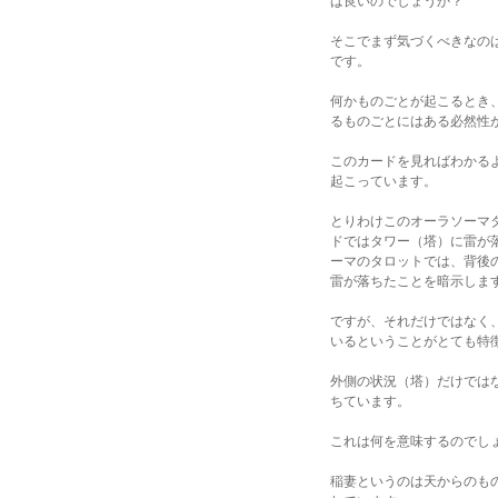
ば良いのでしょうか？
そこでまず気づくべきなの
です。
何かものごとが起こるとき
るものごとにはある必然性
このカードを見ればわかる
起こっています。
とりわけこのオーラソーマ
ドではタワー（塔）に雷が
ーマのタロットでは、背後
雷が落ちたことを暗示しま
ですが、それだけではなく
いるということがとても特
外側の状況（塔）だけでは
ちています。
これは何を意味するのでし
稲妻というのは天からのも