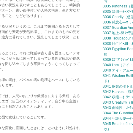
号
や古い状況を表わすこともあるでしょうし、精神的
B035 Kindness
パターン、古い条件付けや人格の構造、生き方など
B035 親切—ｵｰﾗｿ
すること、などがあります。
B036 Charity（
B036 慈悲心—ｵｰﾗ
いる状況というのは、これまで確固たるものとして
B037 Guardian 
外面的な安定が突然崩壊し、これまでのものの見方
B037 地上ﾆ降ﾘﾀ
、途方に暮れてしまい、混乱してしまう状況、とも
B038 Troubado
B038 ﾄﾙﾊﾞﾄﾞｰﾙI
B039 Egyptian
あるように、それは権威や古く凝り固まったイデオ
II）
がんじがらめに縛ってしまっている固定観念や信念
B039 ｴｼﾞﾌﾟｼｬﾝﾎ
分を閉じ込めてしまう牢獄のようになってしまって
B040 I am（ア
す。
B040 アイ・アム—ｵ
B041 Wisdom 
崩壊の図は、バベルの塔の崩壊をベースにしている
ド）
あります。
B041 叡智のボトル—
B042 Harvest（
面では、人間のおごりや傲慢さに対する天罰、ある
B042 収穫—ｵｰﾗｿ
たエゴ（自己のアイデンティティ、自分中心主義）
B043 Creativit
うにも解釈されることもあります。
B043 創造性—ｵｰﾗ
B044 The Guar
の図で意味していることです。
B044 守護天使—ｵｰ
B045 Breath 
きな変化に直面したときには、どのように対処すれ
吹）