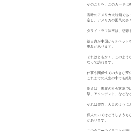
そのことを、このカードは
当時のアメリカ大統領であ
定し、アメリカの国民の多
ダライ・ラマ法王は、慈悲
彼自身が中国からチベット
重みがあります。
それはともかく、このよう
なって訪れます。
仕事や関係性での大きな変
これまでの人生の中でも経
例えば、現在の社会状況で
撃、アクシデント、などな
それは突然、天災のように
個人の力ではどうしようも
があります。
このタワーのイラストが表