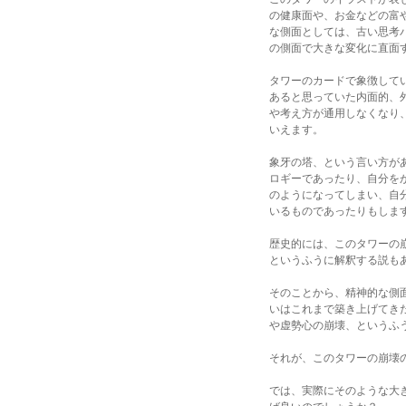
の健康面や、お金などの富
な側面としては、古い思考
の側面で大きな変化に直面
タワーのカードで象徴して
あると思っていた内面的、
や考え方が通用しなくなり
いえます。
象牙の塔、という言い方が
ロギーであったり、自分を
のようになってしまい、自
いるものであったりもしま
歴史的には、このタワーの
というふうに解釈する説も
そのことから、精神的な側
いはこれまで築き上げてき
や虚勢心の崩壊、というふ
それが、このタワーの崩壊
では、実際にそのような大