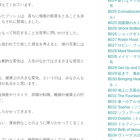
B024 新たなメ
教えてくれています。
号
B025 Convales
ったブッシュは、直ちに報復の処置をとることを決
ル）
くもそれに賛成しました。
B025 回復期の
B026 Shock Bottle
をもって対応することを世界に問いかけました。
B026 ショック
B027 Robin 
を追われて亡命した過去を考えると、彼の言葉には
B027 ロビン・
B028 Maid Mario
B028 メイド・
な劇的な変化は、人生のなかではさまざまな状況と
号
B029 Get Up 
B029 起きて、進
化、健康上の大きな変化、というのは、みなさんも
B030 Bringing 
験があるかと思います。
を..）
B030 地上に天国
は倒産やリストラ、辞職や転職、離婚や健康上の打
B031 The Fount
ど。
B031 泉—小アル
B032 Sophia（
ふりかかってきます。
B032 ソフィア—
B033 Dolph
ない、運命的なことのように降りかかってくること
B033 ドルフィン
B034 Birth of
B034 ヴィーナスの
していることは、物質的な側面としては、肉体など