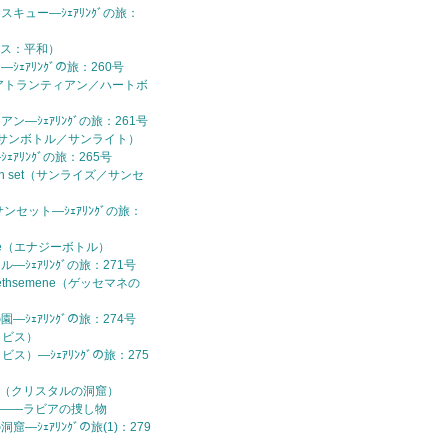
スキュー—ｼｪｱﾘﾝｸﾞの旅：
ピース：平和）
—ｼｪｱﾘﾝｸﾞの旅：260号
ean（アトランティアン／ハートボ
アン—ｼｪｱﾘﾝｸﾞの旅：261号
ttle（サンボトル／サンライト）
ｼｪｱﾘﾝｸﾞの旅：265号
 / Sun set（サンライズ／サンセ
サンセット—ｼｪｱﾘﾝｸﾞの旅：
ottle（エナジーボトル）
ル—ｼｪｱﾘﾝｸﾞの旅：271号
f Gethsemene（ゲッセマネの
園—ｼｪｱﾘﾝｸﾞの旅：274号
アヌビス）
アヌビス）—ｼｪｱﾘﾝｸﾞの旅：275
 Cave（クリスタルの洞窟）
 Cave——ラビアの捜し物
窟—ｼｪｱﾘﾝｸﾞの旅(1)：279