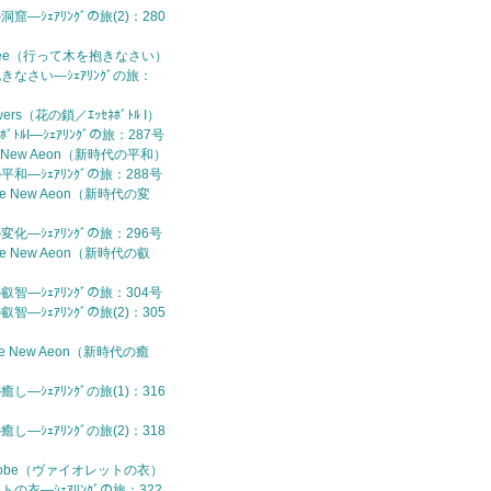
窟—ｼｪｱﾘﾝｸﾞの旅(2)：280
a Tree（行って木を抱きなさい）
きなさい—ｼｪｱﾘﾝｸﾞの旅：
lowers（花の鎖／ｴｯｾﾈﾎﾞﾄﾙ I）
ﾎﾞﾄﾙI—ｼｪｱﾘﾝｸﾞの旅：287号
 the New Aeon（新時代の平和）
平和—ｼｪｱﾘﾝｸﾞの旅：288号
 the New Aeon（新時代の変
変化—ｼｪｱﾘﾝｸﾞの旅：296号
 the New Aeon（新時代の叡
叡智—ｼｪｱﾘﾝｸﾞの旅：304号
智—ｼｪｱﾘﾝｸﾞの旅(2)：305
n the New Aeon（新時代の癒
し—ｼｪｱﾘﾝｸﾞの旅(1)：316
し—ｼｪｱﾘﾝｸﾞの旅(2)：318
let Robe（ヴァイオレットの衣）
トの衣—ｼｪｱﾘﾝｸﾞの旅：322