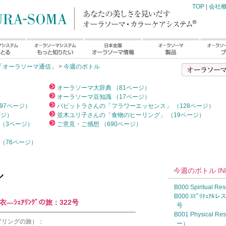
TOP
|
会社
「オーラソーマ通信」
>
今週のボトル
）
オーラソーマ大辞典 （81ページ）
オーラソーマ豆知識 （17ページ）
97ページ）
パビットラさんの「フラワーエッセンス」 （128ページ）
ージ）
並木ユリ子さんの「食物のヒーリング」 （19ページ）
（3ページ）
ご意見・ご感想 （690ページ）
（76ページ）
今週のボトル IN
ル
B000 Spiritual
B000 ｽﾋﾟﾘﾁｭｱﾙ
—ｼｪｱﾘﾝｸﾞの旅：322号
号
━━━━━━━━━━━━━━━━━━━━━━━
B001 Physica
アリングの旅）：
ー）