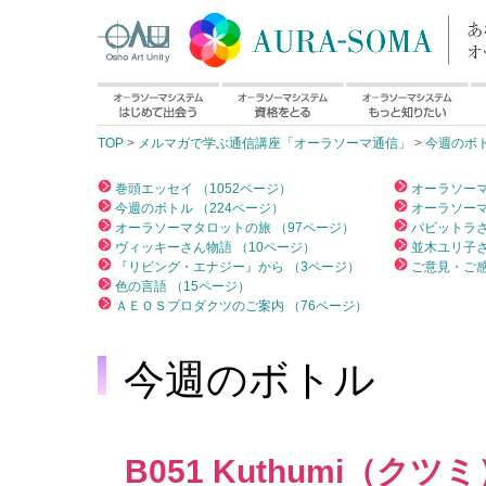
TOP
>
メルマガで学ぶ通信講座「オーラソーマ通信」
>
今週のボ
巻頭エッセイ （1052ページ）
オーラソーマ
今週のボトル （224ページ）
オーラソーマ
オーラソーマタロットの旅 （97ページ）
パビットラさ
ヴィッキーさん物語 （10ページ）
並木ユリ子さ
『リビング・エナジー』から （3ページ）
ご意見・ご感
色の言語 （15ページ）
ＡＥＯＳプロダクツのご案内 （76ページ）
今週のボトル
B051 Kuthumi（クツ