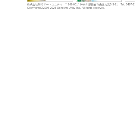
株式会社和尚アートユニティ 〒248-0014 神奈川県鎌倉市由比ガ浜3-3-21 Tel: 0467-23-5683
Copyright(C)2004-2026 Osho Art Unity Inc. All rights reserved.