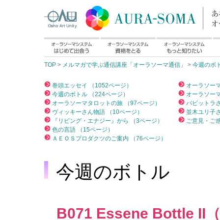
TOP
>
メルマガで学ぶ通信講座「オーラソーマ通信」
>
今週のボ
巻頭エッセイ （1052ページ）
オーラソーマ
今週のボトル （224ページ）
オーラソーマ
オーラソーマタロットの旅 （97ページ）
パビットラさ
ヴィッキーさん物語 （10ページ）
並木ユリ子さ
『リビング・エナジー』から （3ページ）
ご意見・ご感
色の言語 （15ページ）
ＡＥＯＳプロダクツのご案内 （76ページ）
今週のボトル
B071 Essene Bottl