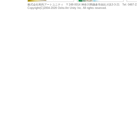
株式会社和尚アートユニティ 〒248-0014 神奈川県鎌倉市由比ガ浜3-3-21 Tel: 0467-23-5683
Copyright(C)2004-2026 Osho Art Unity Inc. All rights reserved.