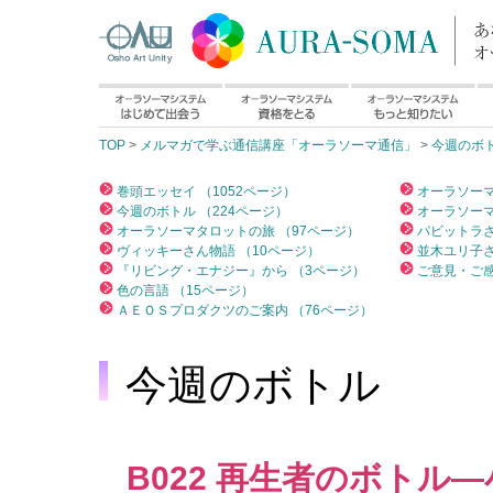
TOP
>
メルマガで学ぶ通信講座「オーラソーマ通信」
>
今週のボ
巻頭エッセイ （1052ページ）
オーラソーマ
今週のボトル （224ページ）
オーラソーマ
オーラソーマタロットの旅 （97ページ）
パビットラさ
ヴィッキーさん物語 （10ページ）
並木ユリ子さ
『リビング・エナジー』から （3ページ）
ご意見・ご感
色の言語 （15ページ）
ＡＥＯＳプロダクツのご案内 （76ページ）
今週のボトル
B022 再生者のボトル—