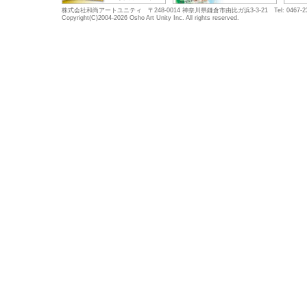
株式会社和尚アートユニティ 〒248-0014 神奈川県鎌倉市由比ガ浜3-3-21 Tel: 0467-23-5683
Copyright(C)2004-2026 Osho Art Unity Inc. All rights reserved.