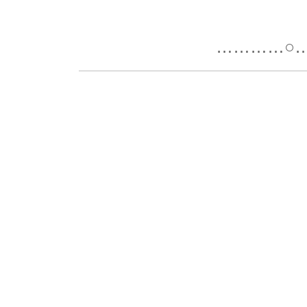
…………○…………