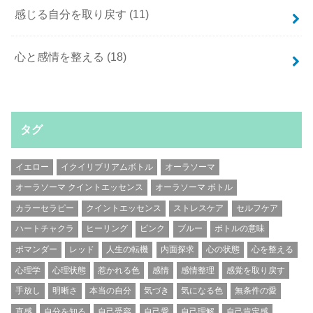
感じる自分を取り戻す
(11)
心と感情を整える
(18)
タグ
イエロー
イクイリブリアムボトル
オーラソーマ
オーラソーマ クイントエッセンス
オーラソーマ ボトル
カラーセラピー
クイントエッセンス
ストレスケア
セルフケア
ハートチャクラ
ヒーリング
ピンク
ブルー
ボトルの意味
ポマンダー
レッド
人生の転機
内面探求
心の状態
心を整える
心理学
心理状態
惹かれる色
感情
感情整理
感覚を取り戻す
手放し
明晰さ
本当の自分
気づき
気になる色
無条件の愛
直感
自分を知る
自己受容
自己愛
自己理解
自己肯定感