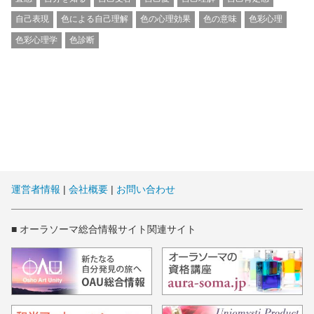
自己表現
色による自己理解
色の心理効果
色の意味
色彩心理
色彩心理学
色診断
運営者情報
|
会社概要
|
お問い合わせ
■ オーラソーマ総合情報サイト関連サイト