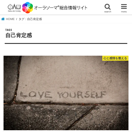
search
menu
HOME
タグ : 自己肯定感
自己肯定感
心と感情を整える