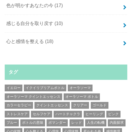
色が明かすあなたの今
(17)
感じる自分を取り戻す
(10)
心と感情を整える
(18)
タグ
イエロー
イクイリブリアムボトル
オーラソーマ
オーラソーマ クイントエッセンス
オーラソーマ ボトル
カラーセラピー
クイントエッセンス
クリアー
ゴールド
ストレスケア
セルフケア
ハートチャクラ
ヒーリング
ピンク
ブルー
ボトルの意味
ポマンダー
レッド
人生の転機
内面探求
心の状態
心を整える
心理学
心理状態
惹かれる色
感情整理