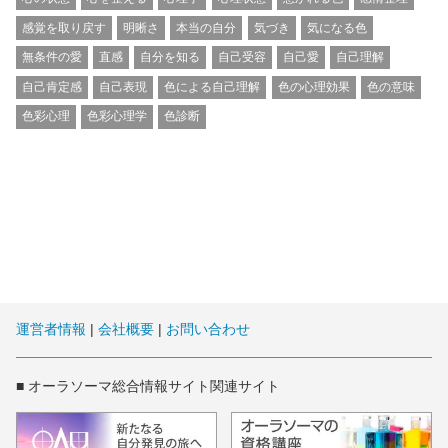
感覚を取り戻す
明晰さ
本当の自分
気づき
気になる色
無条件の愛
直感
自分を知る
自己受容
自己愛
自己理解
自己肯定感
自己表現
色による自己理解
色の心理効果
色の意味
色彩心理
色彩心理学
色診断
運営者情報
|
会社概要
|
お問い合わせ
■ オーラソーマ総合情報サイト関連サイト