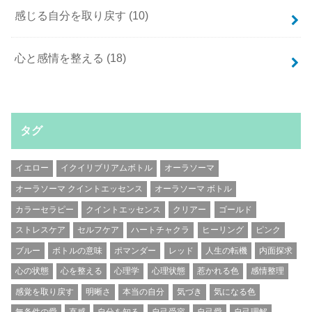
感じる自分を取り戻す
(10)
心と感情を整える
(18)
タグ
イエロー
イクイリブリアムボトル
オーラソーマ
オーラソーマ クイントエッセンス
オーラソーマ ボトル
カラーセラピー
クイントエッセンス
クリアー
ゴールド
ストレスケア
セルフケア
ハートチャクラ
ヒーリング
ピンク
ブルー
ボトルの意味
ポマンダー
レッド
人生の転機
内面探求
心の状態
心を整える
心理学
心理状態
惹かれる色
感情整理
感覚を取り戻す
明晰さ
本当の自分
気づき
気になる色