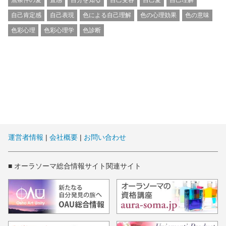
無条件の愛
直感
自分を知る
自己受容
自己愛
自己理解
自己肯定感
自己表現
色による自己理解
色の心理効果
色の意味
色彩心理
色彩心理学
色診断
運営者情報
|
会社概要
|
お問い合わせ
■ オーラソーマ総合情報サイト関連サイト