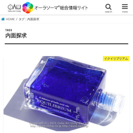
search
menu
HOME
タグ : 内面探求
内面探求
イクイリブリアム