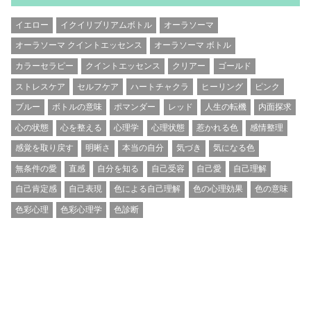
イエロー
イクイリブリアムボトル
オーラソーマ
オーラソーマ クイントエッセンス
オーラソーマ ボトル
カラーセラピー
クイントエッセンス
クリアー
ゴールド
ストレスケア
セルフケア
ハートチャクラ
ヒーリング
ピンク
ブルー
ボトルの意味
ポマンダー
レッド
人生の転機
内面探求
心の状態
心を整える
心理学
心理状態
惹かれる色
感情整理
感覚を取り戻す
明晰さ
本当の自分
気づき
気になる色
無条件の愛
直感
自分を知る
自己受容
自己愛
自己理解
自己肯定感
自己表現
色による自己理解
色の心理効果
色の意味
色彩心理
色彩心理学
色診断